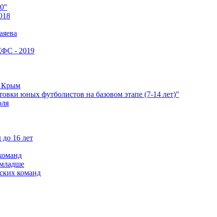
0"
018
аяева
КФС - 2019
е Крым
овки юных футболистов на базовом этапе (7-14 лет)"
оля
 до 16 лет
команд
 младше
ских команд