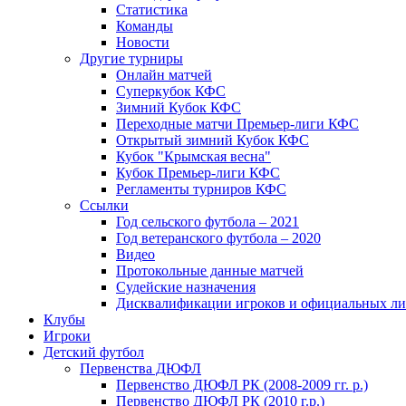
Статистика
Команды
Новости
Другие турниры
Онлайн матчей
Суперкубок КФС
Зимний Кубок КФС
Переходные матчи Премьер-лиги КФС
Открытый зимний Кубок КФС
Кубок "Крымская весна"
Кубок Премьер-лиги КФС
Регламенты турниров КФС
Ссылки
Год сельского футбола – 2021
Год ветеранского футбола – 2020
Видео
Протокольные данные матчей
Судейские назначения
Дисквалификации игроков и официальных ли
Клубы
Игроки
Детский футбол
Первенства ДЮФЛ
Первенство ДЮФЛ РК (2008-2009 гг. р.)
Первенство ДЮФЛ РК (2010 г.р.)