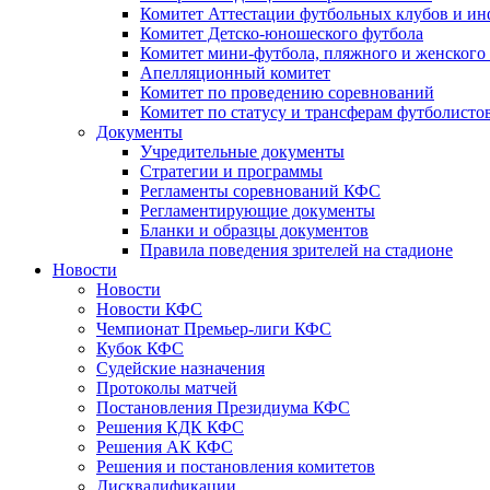
Комитет Аттестации футбольных клубов и и
Комитет Детско-юношеского футбола
Комитет мини-футбола, пляжного и женского
Апелляционный комитет
Комитет по проведению соревнований
Комитет по статусу и трансферам футболисто
Документы
Учредительные документы
Стратегии и программы
Регламенты соревнований КФС
Регламентирующие документы
Бланки и образцы документов
Правила поведения зрителей на стадионе
Новости
Новости
Новости КФС
Чемпионат Премьер-лиги КФС
Кубок КФС
Судейские назначения
Протоколы матчей
Постановления Президиума КФС
Решения КДК КФС
Решения АК КФС
Решения и постановления комитетов
Дисквалификации