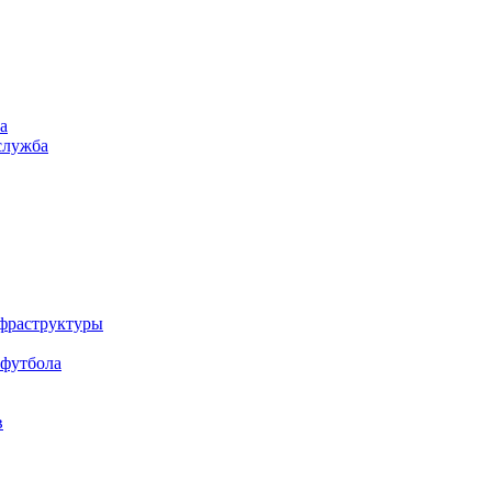
а
служба
нфраструктуры
 футбола
в