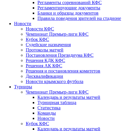
Регламенты соревнований КФС
Регламентирующие документы
Бланки и образцы документов
Правила поведения зрителей на стадионе
Новости
Новости КФС
Чемпионат Премьер-лиги КФС
Кубок КФС
Судейские назначения
Протоколы матчей
Постановления Президиума КФС
Решения КДК КФС
Решения АК КФС
Решения и постановления комитетов
Дисквалификации
Новости крымского футбола
Турниры
Чемпионат Премьер-лиги КФС
Календарь и результаты матчей
Турнирная таблица
Статистика
Команды
Новости
Кубок КФС
Календарь и результаты матчей