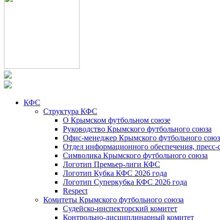
КФС
Структура КФС
О Крымском футбольном союзе
Руководство Крымского футбольного союза
Офис-менеджер Крымского футбольного союз
Отдел информационного обеспечения, пресс-
Символика Крымского футбольного союза
Логотип Премьер-лиги КФС
Логотип Кубка КФС 2026 года
Логотип Суперкубка КФС 2026 года
Respect
Комитеты Крымского футбольного союза
Судейско-инспекторский комитет
Контрольно-дисциплинарный комитет