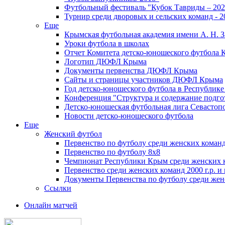
Футбольный фестиваль "Кубок Тавриды – 202
Турнир среди дворовых и сельских команд - 2
Еще
Крымская футбольная академия имени А. Н. З
Уроки футбола в школах
Отчет Комитета детско-юношеского футбола 
Логотип ДЮФЛ Крыма
Документы первенства ДЮФЛ Крыма
Сайты и страницы участников ДЮФЛ Крыма
Год детско-юношеского футбола в Республик
Конференция "Структура и содержание подгот
Детско-юношеская футбольная лига Севастоп
Новости детско-юношеского футбола
Еще
Женский футбол
Первенство по футболу среди женских команд
Первенство по футболу 8х8
Чемпионат Республики Крым среди женских 
Первенство среди женских команд 2000 г.р. и
Документы Первенства по футболу среди жен
Ссылки
Онлайн матчей