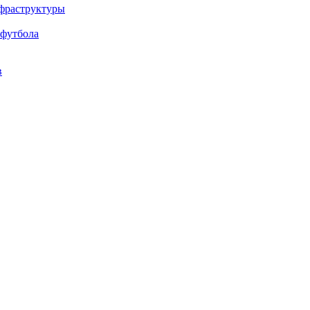
нфраструктуры
 футбола
в