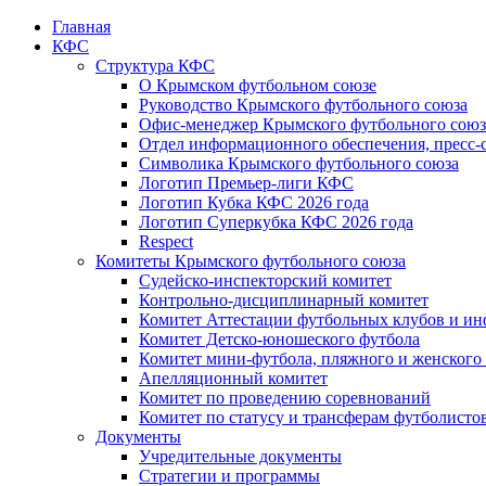
Главная
КФС
Структура КФС
О Крымском футбольном союзе
Руководство Крымского футбольного союза
Офис-менеджер Крымского футбольного союз
Отдел информационного обеспечения, пресс-
Символика Крымского футбольного союза
Логотип Премьер-лиги КФС
Логотип Кубка КФС 2026 года
Логотип Суперкубка КФС 2026 года
Respect
Комитеты Крымского футбольного союза
Судейско-инспекторский комитет
Контрольно-дисциплинарный комитет
Комитет Аттестации футбольных клубов и и
Комитет Детско-юношеского футбола
Комитет мини-футбола, пляжного и женского
Апелляционный комитет
Комитет по проведению соревнований
Комитет по статусу и трансферам футболисто
Документы
Учредительные документы
Стратегии и программы