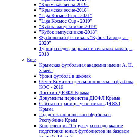
"Крымская весна-2019"
"Крымская весна-2018"
"Liga Космос Cup - 2021"
"Liga Космос Cup - 2019"
"Кубок выпускников-2019"
"Кубок выпускников-2018"
Футбольный фестиваль "Кубок Тавриды –
2020"
Турнир среди дворовых и сельских команд -
2018
Еще
Крымская футбольная академия имени А. Н.
Заяева
Уроки футбола в школах
Отчет Комитета детско-юношеского футбола
КФС - 2019
Логотип ДЮФЛ Крыма
Документы первенства ДЮФЛ Крыма
Сайты и страницы участников ДЮФЛ
Крыма
Год детско-юношеского футбола в
Республике Крым
Конференция "Структура и содержание
подготовки юных футболистов на базовом
этапе (7-14 лет)"