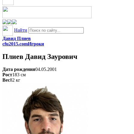
Найти
Давид Плиев
cfu2015.com
Игроки
Плиев
Давид Заурович
Дата рождения
04.05.2001
Рост
183
см
Вес
82
кг