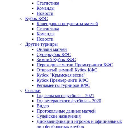
Статистика
Команды
Новости
Кубок КФС
Календарь и результаты матчей
Статистика
Команды
Новости
Другие турниры
Онлайн матчей
Суперкубок КФС
Зимний Кубок КФС
Переходные матчи Премьер-лиги КФС
Открытый зимний Кубок КФС
Кубок "Крымская весна"
Кубок Премьер-лиги КФС
Регламенты турниров КФС
Ссылки
Год сельского футбола – 2021
Год ветеранского футбола – 2020
Видео
Протокольные данные матчей
Судейские назначения
Дисквалификации игроков и официальных
лиц футбольных клубов