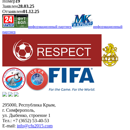
Номер
19
Заявлен
28.03.25
Отзаявлен
01.12.25
информационный партнер
информационный
партнер
295000,
Республика Крым
,
г. Симферополь
,
ул. Дыбенко, строение 1
Тел.:
+7 (3652) 53-40-53
E-mail:
info@cfu2015.com