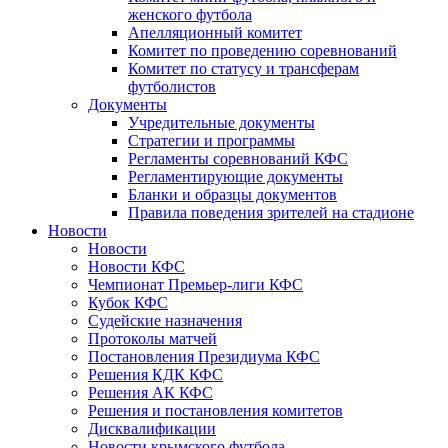
женского футбола
Апелляционный комитет
Комитет по проведению соревнований
Комитет по статусу и трансферам
футболистов
Документы
Учредительные документы
Стратегии и программы
Регламенты соревнований КФС
Регламентирующие документы
Бланки и образцы документов
Правила поведения зрителей на стадионе
Новости
Новости
Новости КФС
Чемпионат Премьер-лиги КФС
Кубок КФС
Судейские назначения
Протоколы матчей
Постановления Президиума КФС
Решения КДК КФС
Решения АК КФС
Решения и постановления комитетов
Дисквалификации
Новости крымского футбола