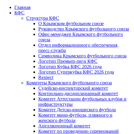
Главная
КФС
Структура КФС
О Крымском футбольном союзе
Руководство Крымского футбольного союза
Офис-менеджер Крымского футбольного
союза
Отдел информационного обеспечения,
пресс-служба
Символика Крымского футбольного союза
Логотип Премьер-лиги КФС
Логотип Кубка КФС 2026 года
Логотип Суперкубка КФС 2026 года
Respect
Комитеты Крымского футбольного союза
Судейско-инспекторский комитет
Контрольно-дисциплинарный комитет
Комитет Аттестации футбольных клубов и
инфраструктуры
Комитет Детско-юношеского футбола
Комитет мини-футбола, пляжного и
женского футбола
Апелляционный комитет
Комитет по проведению соревнований