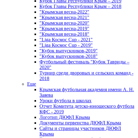
Кубок Главы Республики Крым – 2019
Кубок Главы Республики Крым – 2018
"Крымская весна-2022"
"Крымская весна-2021"
"Крымская весна-2020"
"Крымская весна-2019"
"Крымская весна-2018"
"Liga Космос Cup - 2021"
"Liga Космос Cup - 2019"
"Кубок выпускников-2019"
"Кубок выпускников-2018"
Футбольный фестиваль "Кубок Тавриды –
2020"
Турнир среди дворовых и сельских команд -
2018
Еще
Крымская футбольная академия имени А. Н.
Заяева
Уроки футбола в школах
Отчет Комитета детско-юношеского футбола
КФС - 2019
Логотип ДЮФЛ Крыма
Документы первенства ДЮФЛ Крыма
Сайты и страницы участников ДЮФЛ
Крыма