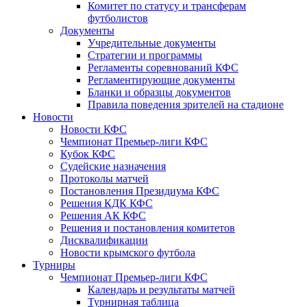
Комитет по статусу и трансферам
футболистов
Документы
Учредительные документы
Стратегии и программы
Регламенты соревнований КФС
Регламентирующие документы
Бланки и образцы документов
Правила поведения зрителей на стадионе
Новости
Новости КФС
Чемпионат Премьер-лиги КФС
Кубок КФС
Судейские назначения
Протоколы матчей
Постановления Президиума КФС
Решения КДК КФС
Решения АК КФС
Решения и постановления комитетов
Дисквалификации
Новости крымского футбола
Турниры
Чемпионат Премьер-лиги КФС
Календарь и результаты матчей
Турнирная таблица