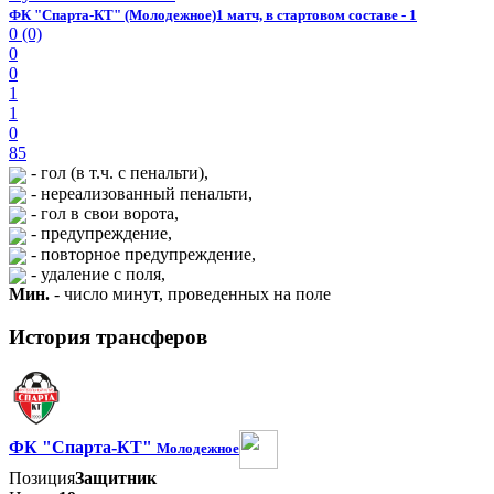
ФК "Спарта-КТ" (Молодежное)
1 матч, в стартовом составе - 1
0 (0)
0
0
1
1
0
85
- гол (в т.ч. с пенальти),
- нереализованный пенальти,
- гол в свои ворота,
- предупреждение,
- повторное предупреждение,
- удаление с поля,
Мин.
- число минут, проведенных на поле
История трансферов
ФК "Спарта-КТ"
Молодежное
Позиция
Защитник