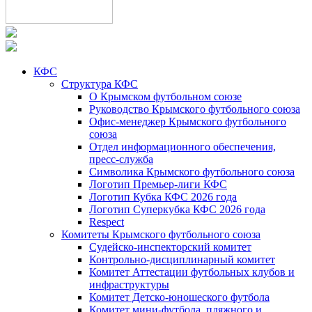
КФС
Структура КФС
О Крымском футбольном союзе
Руководство Крымского футбольного союза
Офис-менеджер Крымского футбольного
союза
Отдел информационного обеспечения,
пресс-служба
Символика Крымского футбольного союза
Логотип Премьер-лиги КФС
Логотип Кубка КФС 2026 года
Логотип Суперкубка КФС 2026 года
Respect
Комитеты Крымского футбольного союза
Судейско-инспекторский комитет
Контрольно-дисциплинарный комитет
Комитет Аттестации футбольных клубов и
инфраструктуры
Комитет Детско-юношеского футбола
Комитет мини-футбола, пляжного и