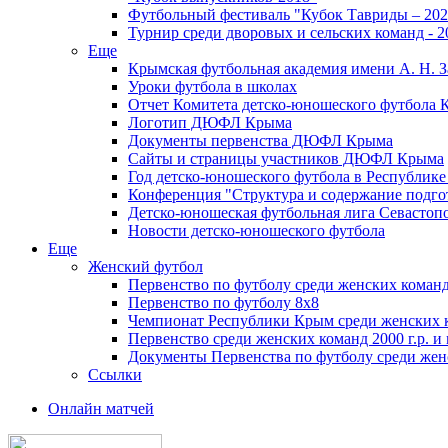
Футбольный фестиваль "Кубок Тавриды – 202
Турнир среди дворовых и сельских команд - 2
Еще
Крымская футбольная академия имени А. Н. З
Уроки футбола в школах
Отчет Комитета детско-юношеского футбола 
Логотип ДЮФЛ Крыма
Документы первенства ДЮФЛ Крыма
Сайты и страницы участников ДЮФЛ Крыма
Год детско-юношеского футбола в Республик
Конференция "Структура и содержание подгот
Детско-юношеская футбольная лига Севастоп
Новости детско-юношеского футбола
Еще
Женский футбол
Первенство по футболу среди женских команд
Первенство по футболу 8х8
Чемпионат Республики Крым среди женских 
Первенство среди женских команд 2000 г.р. и
Документы Первенства по футболу среди жен
Ссылки
Онлайн матчей