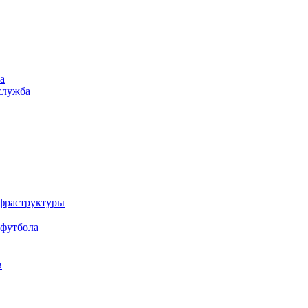
а
служба
нфраструктуры
 футбола
в