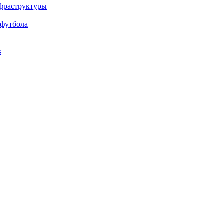
нфраструктуры
 футбола
в