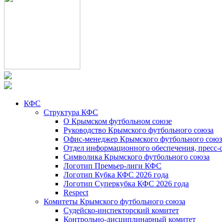
КФС
Структура КФС
О Крымском футбольном союзе
Руководство Крымского футбольного союза
Офис-менеджер Крымского футбольного союз
Отдел информационного обеспечения, пресс-
Символика Крымского футбольного союза
Логотип Премьер-лиги КФС
Логотип Кубка КФС 2026 года
Логотип Суперкубка КФС 2026 года
Respect
Комитеты Крымского футбольного союза
Судейско-инспекторский комитет
Контрольно-дисциплинарный комитет