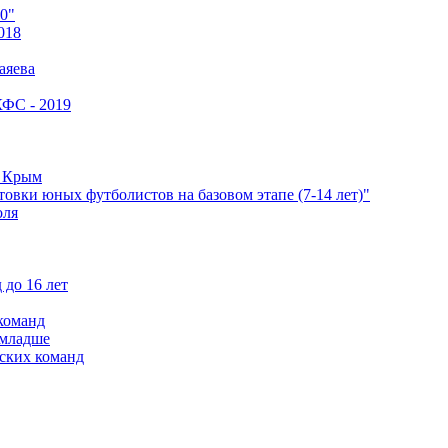
0"
018
аяева
КФС - 2019
е Крым
овки юных футболистов на базовом этапе (7-14 лет)"
оля
 до 16 лет
команд
 младше
ских команд