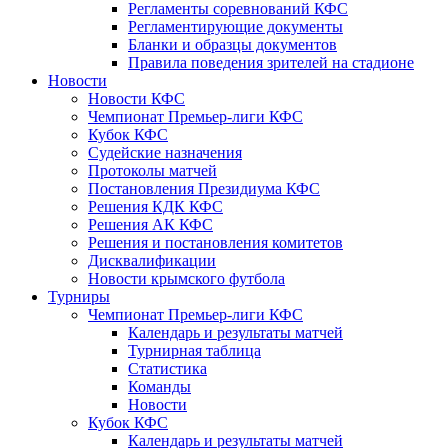
Регламенты соревнований КФС
Регламентирующие документы
Бланки и образцы документов
Правила поведения зрителей на стадионе
Новости
Новости КФС
Чемпионат Премьер-лиги КФС
Кубок КФС
Судейские назначения
Протоколы матчей
Постановления Президиума КФС
Решения КДК КФС
Решения АК КФС
Решения и постановления комитетов
Дисквалификации
Новости крымского футбола
Турниры
Чемпионат Премьер-лиги КФС
Календарь и результаты матчей
Турнирная таблица
Статистика
Команды
Новости
Кубок КФС
Календарь и результаты матчей