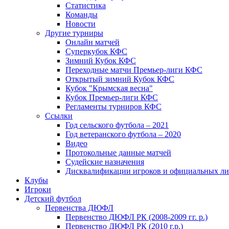
Статистика
Команды
Новости
Другие турниры
Онлайн матчей
Суперкубок КФС
Зимний Кубок КФС
Переходные матчи Премьер-лиги КФС
Открытый зимний Кубок КФС
Кубок "Крымская весна"
Кубок Премьер-лиги КФС
Регламенты турниров КФС
Ссылки
Год сельского футбола – 2021
Год ветеранского футбола – 2020
Видео
Протокольные данные матчей
Судейские назначения
Дисквалификации игроков и официальных ли
Клубы
Игроки
Детский футбол
Первенства ДЮФЛ
Первенство ДЮФЛ РК (2008-2009 гг. р.)
Первенство ДЮФЛ РК (2010 г.р.)