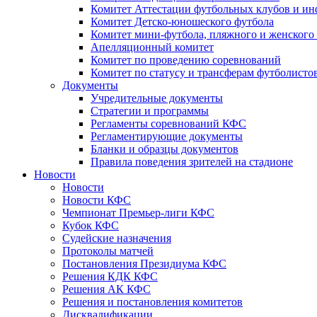
Комитет Аттестации футбольных клубов и и
Комитет Детско-юношеского футбола
Комитет мини-футбола, пляжного и женского
Апелляционный комитет
Комитет по проведению соревнований
Комитет по статусу и трансферам футболисто
Документы
Учредительные документы
Стратегии и программы
Регламенты соревнований КФС
Регламентирующие документы
Бланки и образцы документов
Правила поведения зрителей на стадионе
Новости
Новости
Новости КФС
Чемпионат Премьер-лиги КФС
Кубок КФС
Судейские назначения
Протоколы матчей
Постановления Президиума КФС
Решения КДК КФС
Решения АК КФС
Решения и постановления комитетов
Дисквалификации