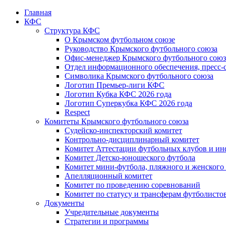
Главная
КФС
Структура КФС
О Крымском футбольном союзе
Руководство Крымского футбольного союза
Офис-менеджер Крымского футбольного союз
Отдел информационного обеспечения, пресс-
Символика Крымского футбольного союза
Логотип Премьер-лиги КФС
Логотип Кубка КФС 2026 года
Логотип Суперкубка КФС 2026 года
Respect
Комитеты Крымского футбольного союза
Судейско-инспекторский комитет
Контрольно-дисциплинарный комитет
Комитет Аттестации футбольных клубов и и
Комитет Детско-юношеского футбола
Комитет мини-футбола, пляжного и женского
Апелляционный комитет
Комитет по проведению соревнований
Комитет по статусу и трансферам футболисто
Документы
Учредительные документы
Стратегии и программы