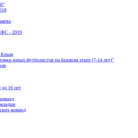
0"
018
аяева
КФС - 2019
е Крым
овки юных футболистов на базовом этапе (7-14 лет)"
оля
 до 16 лет
команд
 младше
ских команд