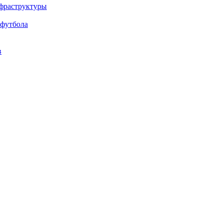
нфраструктуры
 футбола
в