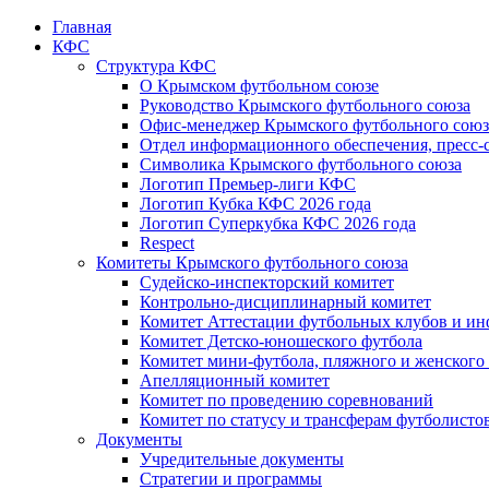
Главная
КФС
Структура КФС
О Крымском футбольном союзе
Руководство Крымского футбольного союза
Офис-менеджер Крымского футбольного союз
Отдел информационного обеспечения, пресс-
Символика Крымского футбольного союза
Логотип Премьер-лиги КФС
Логотип Кубка КФС 2026 года
Логотип Суперкубка КФС 2026 года
Respect
Комитеты Крымского футбольного союза
Судейско-инспекторский комитет
Контрольно-дисциплинарный комитет
Комитет Аттестации футбольных клубов и и
Комитет Детско-юношеского футбола
Комитет мини-футбола, пляжного и женского
Апелляционный комитет
Комитет по проведению соревнований
Комитет по статусу и трансферам футболисто
Документы
Учредительные документы
Стратегии и программы