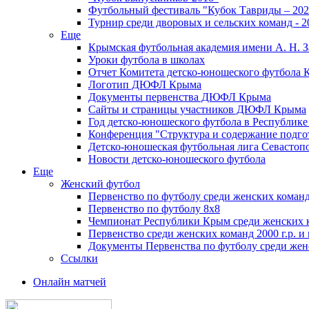
Футбольный фестиваль "Кубок Тавриды – 202
Турнир среди дворовых и сельских команд - 2
Еще
Крымская футбольная академия имени А. Н. З
Уроки футбола в школах
Отчет Комитета детско-юношеского футбола 
Логотип ДЮФЛ Крыма
Документы первенства ДЮФЛ Крыма
Сайты и страницы участников ДЮФЛ Крыма
Год детско-юношеского футбола в Республик
Конференция "Структура и содержание подгот
Детско-юношеская футбольная лига Севастоп
Новости детско-юношеского футбола
Еще
Женский футбол
Первенство по футболу среди женских команд
Первенство по футболу 8х8
Чемпионат Республики Крым среди женских 
Первенство среди женских команд 2000 г.р. и
Документы Первенства по футболу среди жен
Ссылки
Онлайн матчей