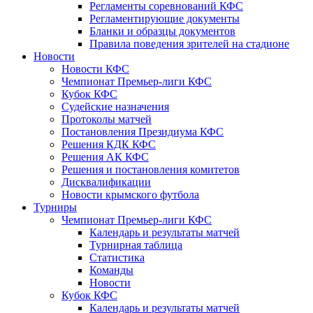
Регламенты соревнований КФС
Регламентирующие документы
Бланки и образцы документов
Правила поведения зрителей на стадионе
Новости
Новости КФС
Чемпионат Премьер-лиги КФС
Кубок КФС
Судейские назначения
Протоколы матчей
Постановления Президиума КФС
Решения КДК КФС
Решения АК КФС
Решения и постановления комитетов
Дисквалификации
Новости крымского футбола
Турниры
Чемпионат Премьер-лиги КФС
Календарь и результаты матчей
Турнирная таблица
Статистика
Команды
Новости
Кубок КФС
Календарь и результаты матчей