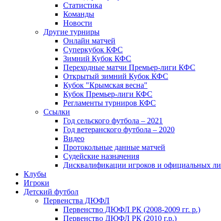
Статистика
Команды
Новости
Другие турниры
Онлайн матчей
Суперкубок КФС
Зимний Кубок КФС
Переходные матчи Премьер-лиги КФС
Открытый зимний Кубок КФС
Кубок "Крымская весна"
Кубок Премьер-лиги КФС
Регламенты турниров КФС
Ссылки
Год сельского футбола – 2021
Год ветеранского футбола – 2020
Видео
Протокольные данные матчей
Судейские назначения
Дисквалификации игроков и официальных ли
Клубы
Игроки
Детский футбол
Первенства ДЮФЛ
Первенство ДЮФЛ РК (2008-2009 гг. р.)
Первенство ДЮФЛ РК (2010 г.р.)