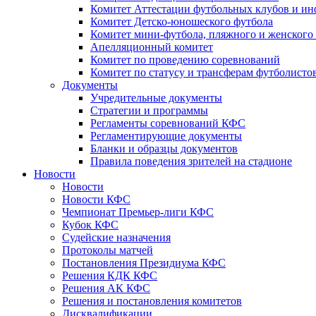
Комитет Аттестации футбольных клубов и и
Комитет Детско-юношеского футбола
Комитет мини-футбола, пляжного и женского
Апелляционный комитет
Комитет по проведению соревнований
Комитет по статусу и трансферам футболисто
Документы
Учредительные документы
Стратегии и программы
Регламенты соревнований КФС
Регламентирующие документы
Бланки и образцы документов
Правила поведения зрителей на стадионе
Новости
Новости
Новости КФС
Чемпионат Премьер-лиги КФС
Кубок КФС
Судейские назначения
Протоколы матчей
Постановления Президиума КФС
Решения КДК КФС
Решения АК КФС
Решения и постановления комитетов
Дисквалификации