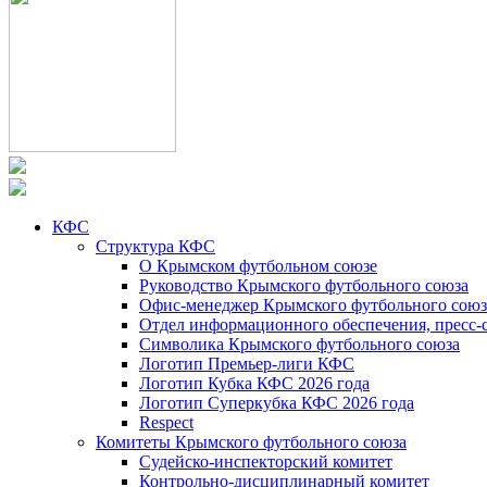
КФС
Структура КФС
О Крымском футбольном союзе
Руководство Крымского футбольного союза
Офис-менеджер Крымского футбольного союз
Отдел информационного обеспечения, пресс-
Символика Крымского футбольного союза
Логотип Премьер-лиги КФС
Логотип Кубка КФС 2026 года
Логотип Суперкубка КФС 2026 года
Respect
Комитеты Крымского футбольного союза
Судейско-инспекторский комитет
Контрольно-дисциплинарный комитет