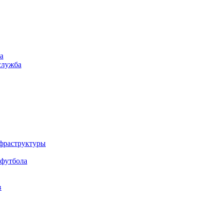
а
служба
нфраструктуры
 футбола
в