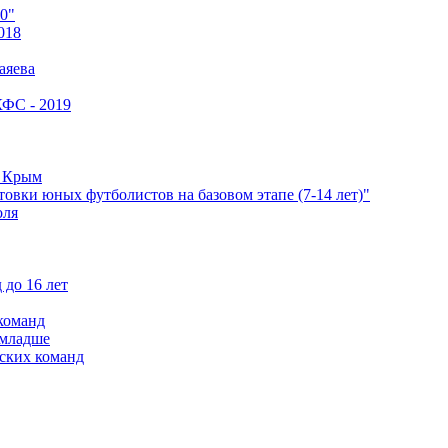
0"
018
аяева
КФС - 2019
е Крым
овки юных футболистов на базовом этапе (7-14 лет)"
оля
 до 16 лет
команд
 младше
ских команд