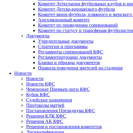
Комитет Аттестации футбольных клубов и и
Комитет Детско-юношеского футбола
Комитет мини-футбола, пляжного и женского
Апелляционный комитет
Комитет по проведению соревнований
Комитет по статусу и трансферам футболисто
Документы
Учредительные документы
Стратегии и программы
Регламенты соревнований КФС
Регламентирующие документы
Бланки и образцы документов
Правила поведения зрителей на стадионе
Новости
Новости
Новости КФС
Чемпионат Премьер-лиги КФС
Кубок КФС
Судейские назначения
Протоколы матчей
Постановления Президиума КФС
Решения КДК КФС
Решения АК КФС
Решения и постановления комитетов
Дисквалификации