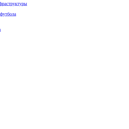
нфраструктуры
 футбола
в