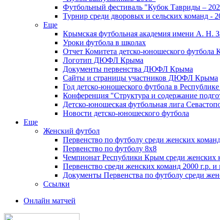
Футбольный фестиваль "Кубок Тавриды – 202
Турнир среди дворовых и сельских команд - 2
Еще
Крымская футбольная академия имени А. Н. З
Уроки футбола в школах
Отчет Комитета детско-юношеского футбола 
Логотип ДЮФЛ Крыма
Документы первенства ДЮФЛ Крыма
Сайты и страницы участников ДЮФЛ Крыма
Год детско-юношеского футбола в Республик
Конференция "Структура и содержание подгот
Детско-юношеская футбольная лига Севастоп
Новости детско-юношеского футбола
Еще
Женский футбол
Первенство по футболу среди женских команд
Первенство по футболу 8х8
Чемпионат Республики Крым среди женских 
Первенство среди женских команд 2000 г.р. и
Документы Первенства по футболу среди жен
Ссылки
Онлайн матчей