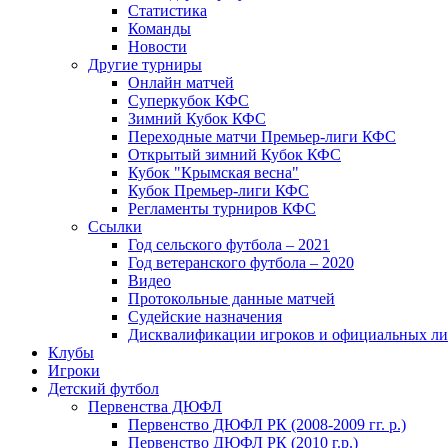
Статистика
Команды
Новости
Другие турниры
Онлайн матчей
Суперкубок КФС
Зимний Кубок КФС
Переходные матчи Премьер-лиги КФС
Открытый зимний Кубок КФС
Кубок "Крымская весна"
Кубок Премьер-лиги КФС
Регламенты турниров КФС
Ссылки
Год сельского футбола – 2021
Год ветеранского футбола – 2020
Видео
Протокольные данные матчей
Судейские назначения
Дисквалификации игроков и официальных ли
Клубы
Игроки
Детский футбол
Первенства ДЮФЛ
Первенство ДЮФЛ РК (2008-2009 гг. р.)
Первенство ДЮФЛ РК (2010 г.р.)