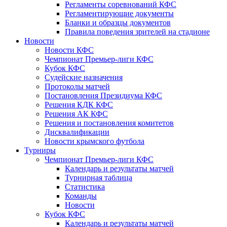
Регламенты соревнований КФС
Регламентирующие документы
Бланки и образцы документов
Правила поведения зрителей на стадионе
Новости
Новости КФС
Чемпионат Премьер-лиги КФС
Кубок КФС
Судейские назначения
Протоколы матчей
Постановления Президиума КФС
Решения КДК КФС
Решения АК КФС
Решения и постановления комитетов
Дисквалификации
Новости крымского футбола
Турниры
Чемпионат Премьер-лиги КФС
Календарь и результаты матчей
Турнирная таблица
Статистика
Команды
Новости
Кубок КФС
Календарь и результаты матчей