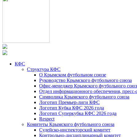
КФС
Структура КФС
О Крымском футбольном союзе
Руководство Крымского футбольного союза
Офис-менеджер Крымского футбольного союз
Отдел информационного обеспечения, пресс-
Символика Крымского футбольного союза
Логотип Премьер-лиги КФС
Логотип Кубка КФС 2026 года
Логотип Суперкубка КФС 2026 года
Respect
Комитеты Крымского футбольного союза
Судейско-инспекторский комитет
Контрольно-дисциплинарный комитет