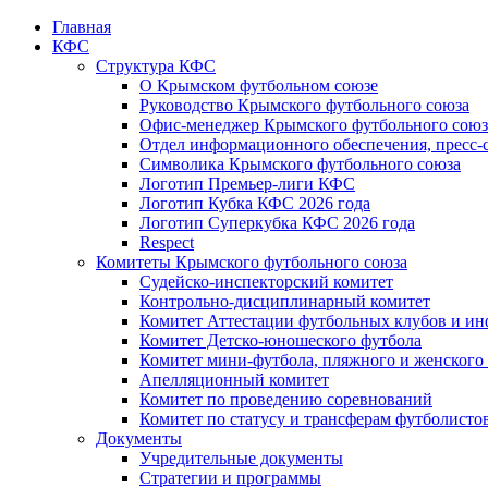
Главная
КФС
Структура КФС
О Крымском футбольном союзе
Руководство Крымского футбольного союза
Офис-менеджер Крымского футбольного союз
Отдел информационного обеспечения, пресс-
Символика Крымского футбольного союза
Логотип Премьер-лиги КФС
Логотип Кубка КФС 2026 года
Логотип Суперкубка КФС 2026 года
Respect
Комитеты Крымского футбольного союза
Судейско-инспекторский комитет
Контрольно-дисциплинарный комитет
Комитет Аттестации футбольных клубов и и
Комитет Детско-юношеского футбола
Комитет мини-футбола, пляжного и женского
Апелляционный комитет
Комитет по проведению соревнований
Комитет по статусу и трансферам футболисто
Документы
Учредительные документы
Стратегии и программы