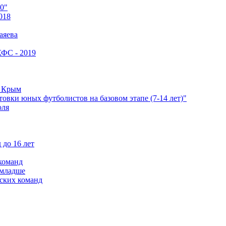
0"
018
аяева
КФС - 2019
е Крым
овки юных футболистов на базовом этапе (7-14 лет)"
оля
 до 16 лет
команд
 младше
ских команд