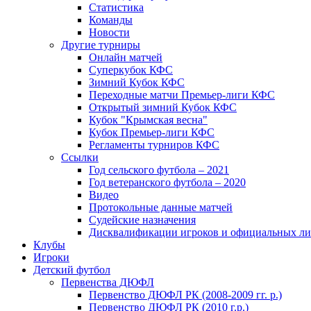
Статистика
Команды
Новости
Другие турниры
Онлайн матчей
Суперкубок КФС
Зимний Кубок КФС
Переходные матчи Премьер-лиги КФС
Открытый зимний Кубок КФС
Кубок "Крымская весна"
Кубок Премьер-лиги КФС
Регламенты турниров КФС
Ссылки
Год сельского футбола – 2021
Год ветеранского футбола – 2020
Видео
Протокольные данные матчей
Судейские назначения
Дисквалификации игроков и официальных ли
Клубы
Игроки
Детский футбол
Первенства ДЮФЛ
Первенство ДЮФЛ РК (2008-2009 гг. р.)
Первенство ДЮФЛ РК (2010 г.р.)