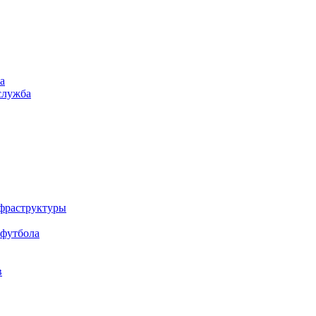
а
служба
нфраструктуры
 футбола
в