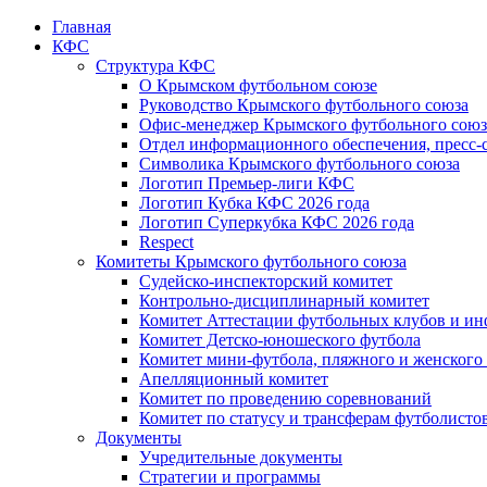
Главная
КФС
Структура КФС
О Крымском футбольном союзе
Руководство Крымского футбольного союза
Офис-менеджер Крымского футбольного союз
Отдел информационного обеспечения, пресс-
Символика Крымского футбольного союза
Логотип Премьер-лиги КФС
Логотип Кубка КФС 2026 года
Логотип Суперкубка КФС 2026 года
Respect
Комитеты Крымского футбольного союза
Судейско-инспекторский комитет
Контрольно-дисциплинарный комитет
Комитет Аттестации футбольных клубов и и
Комитет Детско-юношеского футбола
Комитет мини-футбола, пляжного и женского
Апелляционный комитет
Комитет по проведению соревнований
Комитет по статусу и трансферам футболисто
Документы
Учредительные документы
Стратегии и программы