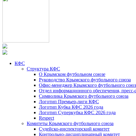
КФС
Структура КФС
О Крымском футбольном союзе
Руководство Крымского футбольного союза
Офис-менеджер Крымского футбольного союз
Отдел информационного обеспечения, пресс-
Символика Крымского футбольного союза
Логотип Премьер-лиги КФС
Логотип Кубка КФС 2026 года
Логотип Суперкубка КФС 2026 года
Respect
Комитеты Крымского футбольного союза
Судейско-инспекторский комитет
Контрольно-дисциплинарный комитет