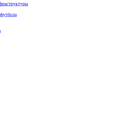
нфраструктуры
 футбола
в