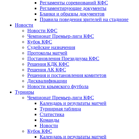
Регламенты соревнований КФС
Регламентирующие документы
Бланки и образцы документов
Правила поведения зрителей на стадионе
Новости
Новости КФС
Чемпионат Премьер-лиги КФС
Кубок КФС
Судейские назначения
Протоколы матчей
Постановления Президиума КФС
Решения КДК КФС
Решения АК КФС
Решения и постановления комитетов
Дисквалификации
Новости крымского футбола
Турниры
Чемпионат Премьер-лиги КФС
Календарь и результаты матчей
Турнирная таблица
Статистика
Команды
Новости
Кубок КФС
Календарь и результаты матчей