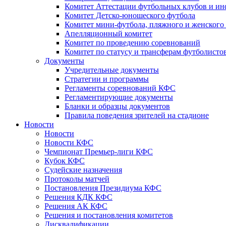
Комитет Аттестации футбольных клубов и и
Комитет Детско-юношеского футбола
Комитет мини-футбола, пляжного и женского
Апелляционный комитет
Комитет по проведению соревнований
Комитет по статусу и трансферам футболисто
Документы
Учредительные документы
Стратегии и программы
Регламенты соревнований КФС
Регламентирующие документы
Бланки и образцы документов
Правила поведения зрителей на стадионе
Новости
Новости
Новости КФС
Чемпионат Премьер-лиги КФС
Кубок КФС
Судейские назначения
Протоколы матчей
Постановления Президиума КФС
Решения КДК КФС
Решения АК КФС
Решения и постановления комитетов
Дисквалификации