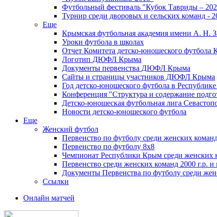
Футбольный фестиваль "Кубок Тавриды – 202
Турнир среди дворовых и сельских команд - 2
Еще
Крымская футбольная академия имени А. Н. З
Уроки футбола в школах
Отчет Комитета детско-юношеского футбола 
Логотип ДЮФЛ Крыма
Документы первенства ДЮФЛ Крыма
Сайты и страницы участников ДЮФЛ Крыма
Год детско-юношеского футбола в Республик
Конференция "Структура и содержание подгот
Детско-юношеская футбольная лига Севастоп
Новости детско-юношеского футбола
Еще
Женский футбол
Первенство по футболу среди женских команд
Первенство по футболу 8х8
Чемпионат Республики Крым среди женских 
Первенство среди женских команд 2000 г.р. и
Документы Первенства по футболу среди жен
Ссылки
Онлайн матчей