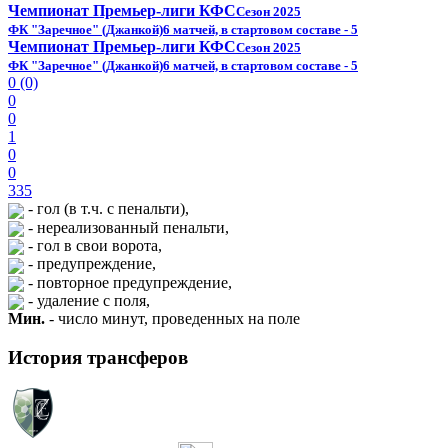
Чемпионат Премьер-лиги КФС
Сезон 2025
ФК "Заречное" (Джанкой)
6 матчей, в стартовом составе - 5
Чемпионат Премьер-лиги КФС
Сезон 2025
ФК "Заречное" (Джанкой)
6 матчей, в стартовом составе - 5
0 (0)
0
0
1
0
0
335
- гол (в т.ч. с пенальти),
- нереализованный пенальти,
- гол в свои ворота,
- предупреждение,
- повторное предупреждение,
- удаление с поля,
Мин.
- число минут, проведенных на поле
История трансферов