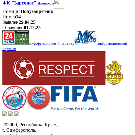
ФК "Заречное"
Джанкой
Позиция
Полузащитник
Номер
14
Заявлен
29.04.25
Отзаявлен
01.12.25
информационный партнер
информационный
партнер
295000,
Республика Крым
,
г. Симферополь
,