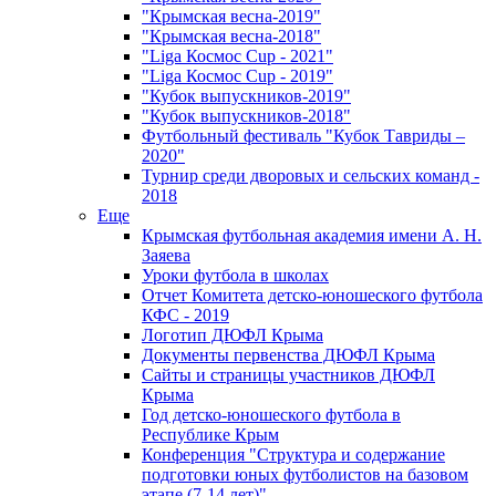
"Крымская весна-2019"
"Крымская весна-2018"
"Liga Космос Cup - 2021"
"Liga Космос Cup - 2019"
"Кубок выпускников-2019"
"Кубок выпускников-2018"
Футбольный фестиваль "Кубок Тавриды –
2020"
Турнир среди дворовых и сельских команд -
2018
Еще
Крымская футбольная академия имени А. Н.
Заяева
Уроки футбола в школах
Отчет Комитета детско-юношеского футбола
КФС - 2019
Логотип ДЮФЛ Крыма
Документы первенства ДЮФЛ Крыма
Сайты и страницы участников ДЮФЛ
Крыма
Год детско-юношеского футбола в
Республике Крым
Конференция "Структура и содержание
подготовки юных футболистов на базовом
этапе (7-14 лет)"