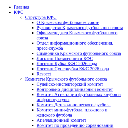
Главная
КФС
Структура КФС
О Крымском футбольном союзе
Руководство Крымского футбольного союза
Офис-менеджер Крымского футбольного
союза
Отдел информационного обеспечения,
пресс-служба
Символика Крымского футбольного союза
Логотип Премьер-лиги КФС
Логотип Кубка КФС 2026 года
Логотип Суперкубка КФС 2026 года
Respect
Комитеты Крымского футбольного союза
Судейско-инспекторский комитет
Контрольно-дисциплинарный комитет
Комитет Аттестации футбольных клубов и
инфраструктуры
Комитет Детско-юношеского футбола
Комитет мини-футбола, пляжного и
женского футбола
Апелляционный комитет
Комитет по проведению соревнований