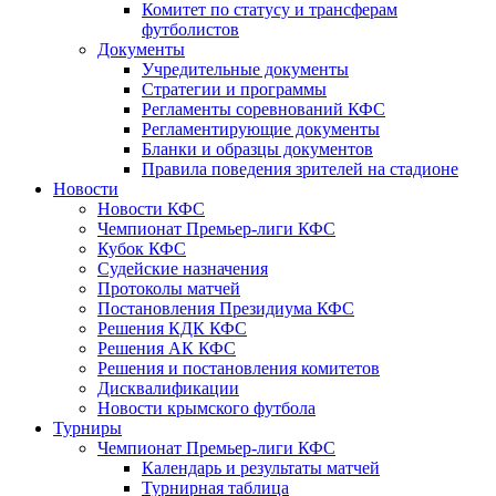
Комитет по статусу и трансферам
футболистов
Документы
Учредительные документы
Стратегии и программы
Регламенты соревнований КФС
Регламентирующие документы
Бланки и образцы документов
Правила поведения зрителей на стадионе
Новости
Новости КФС
Чемпионат Премьер-лиги КФС
Кубок КФС
Судейские назначения
Протоколы матчей
Постановления Президиума КФС
Решения КДК КФС
Решения АК КФС
Решения и постановления комитетов
Дисквалификации
Новости крымского футбола
Турниры
Чемпионат Премьер-лиги КФС
Календарь и результаты матчей
Турнирная таблица