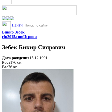
Найти
Бикир Зебек
cfu2015.com
Игроки
Зебек
Бикир Сиярович
Дата рождения
15.12.1991
Рост
176
см
Вес
76
кг