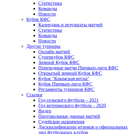
Статистика
Команды
Новости
Кубок КФС
Календарь и результаты матчей
Статистика
Команды
Новости
Другие турниры
Онлайн матчей
Суперкубок КФС
Зимний Кубок КФС
Переходные матчи Премьер-лиги КФС
Открытый зимний Кубок КФС
Кубок "Крымская весна"
Кубок Премьер-лиги КФС
Регламенты турниров КФС
Ссылки
Год сельского футбола – 2021
Год ветеранского футбола – 2020
Видео
Протокольные данные матчей
Судейские назначения
Дисквалификации игроков и официальных
лиц футбольных клубов