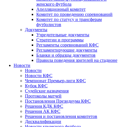
женского футбола
Апелляционный комитет
Комитет по проведению соревнований
Комитет по статусу и трансферам
футболистов
Документы
Учредительные документы
Стратегии и программы
Регламенты соревнований КФС
Регламентирующие документы
Бланки и образцы документов
Правила поведения зрителей на стадионе
Новости
Новости
Новости КФС
Чемпионат Премьер-лиги КФС
Кубок КФС
Судейские назначения
Протоколы матчей
Постановления Президиума КФС
Решения КДК КФС
Решения АК КФС
Решения и постановления комитетов
Дисквалификации
Новости крымского футбола