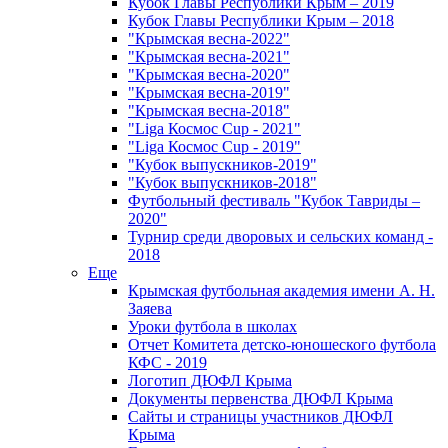
Кубок Главы Республики Крым – 2019
Кубок Главы Республики Крым – 2018
"Крымская весна-2022"
"Крымская весна-2021"
"Крымская весна-2020"
"Крымская весна-2019"
"Крымская весна-2018"
"Liga Космос Cup - 2021"
"Liga Космос Cup - 2019"
"Кубок выпускников-2019"
"Кубок выпускников-2018"
Футбольный фестиваль "Кубок Тавриды –
2020"
Турнир среди дворовых и сельских команд -
2018
Еще
Крымская футбольная академия имени А. Н.
Заяева
Уроки футбола в школах
Отчет Комитета детско-юношеского футбола
КФС - 2019
Логотип ДЮФЛ Крыма
Документы первенства ДЮФЛ Крыма
Сайты и страницы участников ДЮФЛ
Крыма