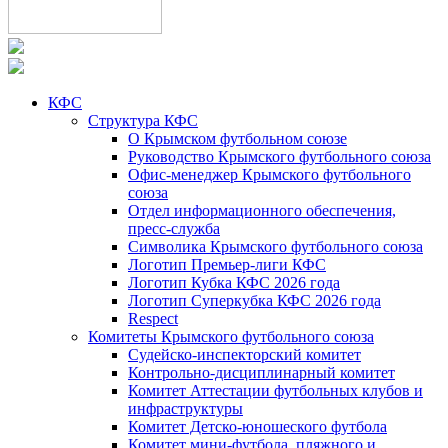
КФС
Структура КФС
О Крымском футбольном союзе
Руководство Крымского футбольного союза
Офис-менеджер Крымского футбольного
союза
Отдел информационного обеспечения,
пресс-служба
Символика Крымского футбольного союза
Логотип Премьер-лиги КФС
Логотип Кубка КФС 2026 года
Логотип Суперкубка КФС 2026 года
Respect
Комитеты Крымского футбольного союза
Судейско-инспекторский комитет
Контрольно-дисциплинарный комитет
Комитет Аттестации футбольных клубов и
инфраструктуры
Комитет Детско-юношеского футбола
Комитет мини-футбола, пляжного и