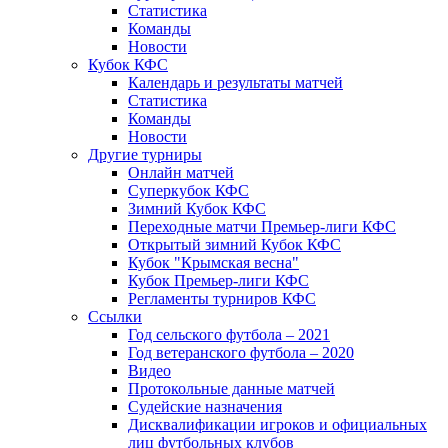
Статистика
Команды
Новости
Кубок КФС
Календарь и результаты матчей
Статистика
Команды
Новости
Другие турниры
Онлайн матчей
Суперкубок КФС
Зимний Кубок КФС
Переходные матчи Премьер-лиги КФС
Открытый зимний Кубок КФС
Кубок "Крымская весна"
Кубок Премьер-лиги КФС
Регламенты турниров КФС
Ссылки
Год сельского футбола – 2021
Год ветеранского футбола – 2020
Видео
Протокольные данные матчей
Судейские назначения
Дисквалификации игроков и официальных
лиц футбольных клубов