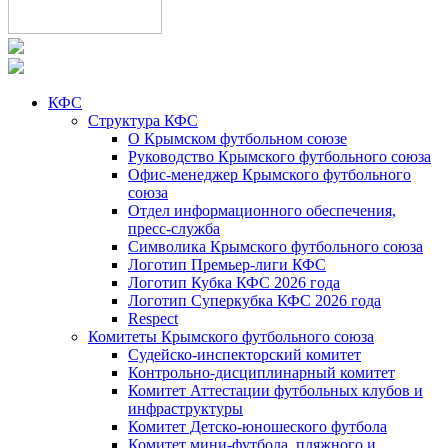
КФС
Структура КФС
О Крымском футбольном союзе
Руководство Крымского футбольного союза
Офис-менеджер Крымского футбольного
союза
Отдел информационного обеспечения,
пресс-служба
Символика Крымского футбольного союза
Логотип Премьер-лиги КФС
Логотип Кубка КФС 2026 года
Логотип Суперкубка КФС 2026 года
Respect
Комитеты Крымского футбольного союза
Судейско-инспекторский комитет
Контрольно-дисциплинарный комитет
Комитет Аттестации футбольных клубов и
инфраструктуры
Комитет Детско-юношеского футбола
Комитет мини-футбола, пляжного и