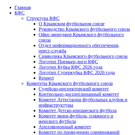
Главная
КФС
Структура КФС
О Крымском футбольном союзе
Руководство Крымского футбольного союза
Офис-менеджер Крымского футбольного
союза
Отдел информационного обеспечения,
пресс-служба
Символика Крымского футбольного союза
Логотип Премьер-лиги КФС
Логотип Кубка КФС 2026 года
Логотип Суперкубка КФС 2026 года
Respect
Комитеты Крымского футбольного союза
Судейско-инспекторский комитет
Контрольно-дисциплинарный комитет
Комитет Аттестации футбольных клубов и
инфраструктуры
Комитет Детско-юношеского футбола
Комитет мини-футбола, пляжного и
женского футбола
Апелляционный комитет
Комитет по проведению соревнований