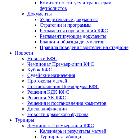
Комитет по статусу и трансферам
футболистов
Документы
Учредительные документы
Стратегии и программы
Регламенты соревнований КФС
Регламентирующие документы
Бланки и образцы документов
Правила поведения зрителей на стадионе
Новости
Новости КФС
Чемпионат Премьер-лиги КФС
Кубок КФС
Судейские назначения
Протоколы матчей
Постановления Президиума КФС
Решения КДК КФС
Решения АК КФС
Решения и постановления комитетов
Дисквалификации
Новости крымского футбола
Турниры
Чемпионат Премьер-лиги КФС
Календарь и результаты матчей
Турнирная таблица