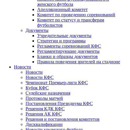
женского футбола
Апелляционный комитет
Комитет по проведению соревнований
Комитет по статусу и трансферам
футболистов
Документы
Учредительные документы
Стратегии и программы
Регламенты соревнований КФС
Регламентирующие документы
Бланки и образцы документов
Правила поведения зрителей на стадионе
Новости
Новости
Новости КФС
Чемпионат Премьер-лиги КФС
Кубок КФС
Судейские назначения
Протоколы матчей
Постановления Президиума КФС
Решения КДК КФС
Решения АК КФС
Решения и постановления комитетов
Дисквалификации
Новости крымского футбола