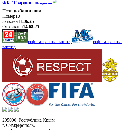
ФК "Гвардия"
Феодосия
Позиция
Защитник
Номер
13
Заявлен
11.06.25
Отзаявлен
14.08.25
информационный партнер
информационный
партнер
295000,
Республика Крым
,
г. Симферополь
,