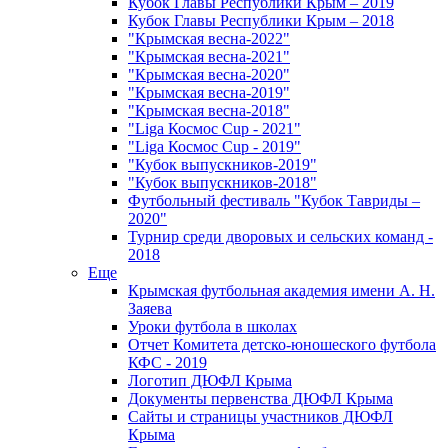
Кубок Главы Республики Крым – 2019
Кубок Главы Республики Крым – 2018
"Крымская весна-2022"
"Крымская весна-2021"
"Крымская весна-2020"
"Крымская весна-2019"
"Крымская весна-2018"
"Liga Космос Cup - 2021"
"Liga Космос Cup - 2019"
"Кубок выпускников-2019"
"Кубок выпускников-2018"
Футбольный фестиваль "Кубок Тавриды –
2020"
Турнир среди дворовых и сельских команд -
2018
Еще
Крымская футбольная академия имени А. Н.
Заяева
Уроки футбола в школах
Отчет Комитета детско-юношеского футбола
КФС - 2019
Логотип ДЮФЛ Крыма
Документы первенства ДЮФЛ Крыма
Сайты и страницы участников ДЮФЛ
Крыма