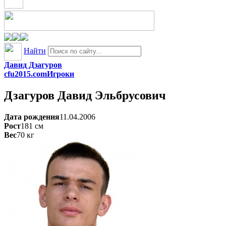
Найти
Давид Дзагуров
cfu2015.com
Игроки
Дзагуров
Давид Эльбрусович
Дата рождения
11.04.2006
Рост
181
см
Вес
70
кг