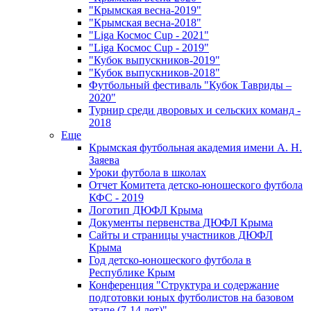
"Крымская весна-2019"
"Крымская весна-2018"
"Liga Космос Cup - 2021"
"Liga Космос Cup - 2019"
"Кубок выпускников-2019"
"Кубок выпускников-2018"
Футбольный фестиваль "Кубок Тавриды –
2020"
Турнир среди дворовых и сельских команд -
2018
Еще
Крымская футбольная академия имени А. Н.
Заяева
Уроки футбола в школах
Отчет Комитета детско-юношеского футбола
КФС - 2019
Логотип ДЮФЛ Крыма
Документы первенства ДЮФЛ Крыма
Сайты и страницы участников ДЮФЛ
Крыма
Год детско-юношеского футбола в
Республике Крым
Конференция "Структура и содержание
подготовки юных футболистов на базовом
этапе (7-14 лет)"