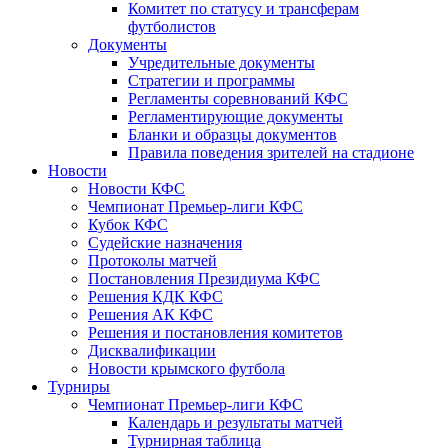
Комитет по статусу и трансферам
футболистов
Документы
Учредительные документы
Стратегии и программы
Регламенты соревнований КФС
Регламентирующие документы
Бланки и образцы документов
Правила поведения зрителей на стадионе
Новости
Новости КФС
Чемпионат Премьер-лиги КФС
Кубок КФС
Судейские назначения
Протоколы матчей
Постановления Президиума КФС
Решения КДК КФС
Решения АК КФС
Решения и постановления комитетов
Дисквалификации
Новости крымского футбола
Турниры
Чемпионат Премьер-лиги КФС
Календарь и результаты матчей
Турнирная таблица