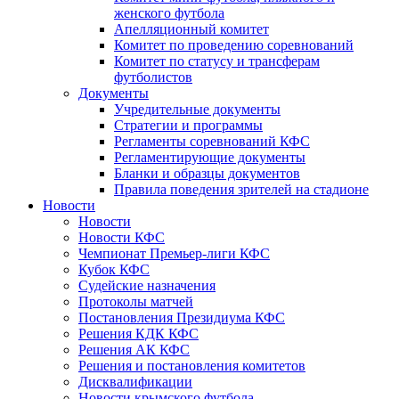
женского футбола
Апелляционный комитет
Комитет по проведению соревнований
Комитет по статусу и трансферам
футболистов
Документы
Учредительные документы
Стратегии и программы
Регламенты соревнований КФС
Регламентирующие документы
Бланки и образцы документов
Правила поведения зрителей на стадионе
Новости
Новости
Новости КФС
Чемпионат Премьер-лиги КФС
Кубок КФС
Судейские назначения
Протоколы матчей
Постановления Президиума КФС
Решения КДК КФС
Решения АК КФС
Решения и постановления комитетов
Дисквалификации
Новости крымского футбола