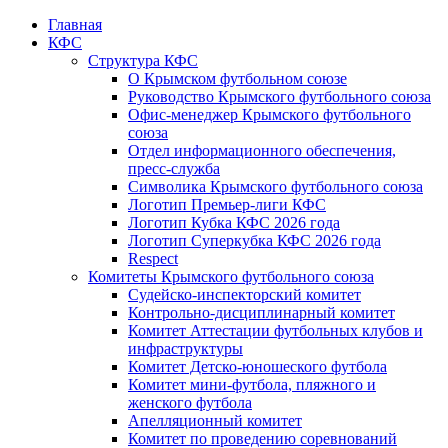
Главная
КФС
Структура КФС
О Крымском футбольном союзе
Руководство Крымского футбольного союза
Офис-менеджер Крымского футбольного
союза
Отдел информационного обеспечения,
пресс-служба
Символика Крымского футбольного союза
Логотип Премьер-лиги КФС
Логотип Кубка КФС 2026 года
Логотип Суперкубка КФС 2026 года
Respect
Комитеты Крымского футбольного союза
Судейско-инспекторский комитет
Контрольно-дисциплинарный комитет
Комитет Аттестации футбольных клубов и
инфраструктуры
Комитет Детско-юношеского футбола
Комитет мини-футбола, пляжного и
женского футбола
Апелляционный комитет
Комитет по проведению соревнований