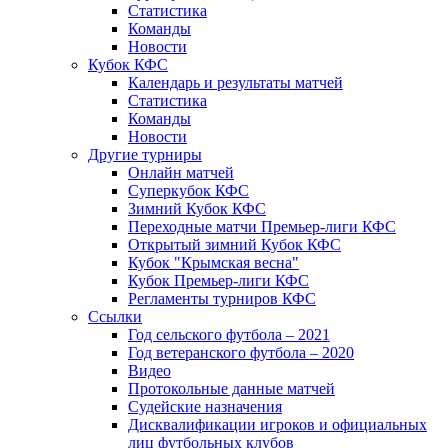
Статистика
Команды
Новости
Кубок КФС
Календарь и результаты матчей
Статистика
Команды
Новости
Другие турниры
Онлайн матчей
Суперкубок КФС
Зимний Кубок КФС
Переходные матчи Премьер-лиги КФС
Открытый зимний Кубок КФС
Кубок "Крымская весна"
Кубок Премьер-лиги КФС
Регламенты турниров КФС
Ссылки
Год сельского футбола – 2021
Год ветеранского футбола – 2020
Видео
Протокольные данные матчей
Судейские назначения
Дисквалификации игроков и официальных
лиц футбольных клубов