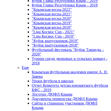
Кубок Главы Республики Крым – 2019
Кубок Главы Республики Крым – 2018
"Крымская весна-2022"
"Крымская весна-2021"
"Крымская весна-2020"
"Крымская весна-2019"
"Крымская весна-2018"
"Liga Космос Cup - 2021"
"Liga Космос Cup - 2019"
"Кубок выпускников-2019"
"Кубок выпускников-2018"
Футбольный фестиваль "Кубок Тавриды –
2020"
Турнир среди дворовых и сельских команд -
2018
Еще
Крымская футбольная академия имени А. Н.
Заяева
Уроки футбола в школах
Отчет Комитета детско-юношеского футбола
КФС - 2019
Логотип ДЮФЛ Крыма
Документы первенства ДЮФЛ Крыма
Сайты и страницы участников ДЮФЛ
Крыма