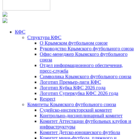
КФС
Структура КФС
О Крымском футбольном союзе
Руководство Крымского футбольного союза
Офис-менеджер Крымского футбольного
союза
Отдел информационного обеспечения,
пресс-служба
Символика Крымского футбольного союза
Логотип Премьер-лиги КФС
Логотип Кубка КФС 2026 года
Логотип Суперкубка КФС 2026 года
Respect
Комитеты Крымского футбольного союза
Судейско-инспекторский комитет
Контрольно-дисциплинарный комитет
Комитет Аттестации футбольных клубов и
инфраструктуры
Комитет Детско-юношеского футбола
Комитет мини-футбола, пляжного и