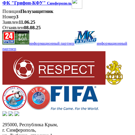
ФК "Грифон-КФУ"
Симферополь
Позиция
Полузащитник
Номер
3
Заявлен
11.06.25
Отзаявлен
08.08.25
информационный партнер
информационный
партнер
295000,
Республика Крым
,
г. Симферополь
,