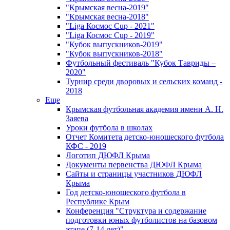
"Крымская весна-2019"
"Крымская весна-2018"
"Liga Космос Cup - 2021"
"Liga Космос Cup - 2019"
"Кубок выпускников-2019"
"Кубок выпускников-2018"
Футбольный фестиваль "Кубок Тавриды –
2020"
Турнир среди дворовых и сельских команд -
2018
Еще
Крымская футбольная академия имени А. Н.
Заяева
Уроки футбола в школах
Отчет Комитета детско-юношеского футбола
КФС - 2019
Логотип ДЮФЛ Крыма
Документы первенства ДЮФЛ Крыма
Сайты и страницы участников ДЮФЛ
Крыма
Год детско-юношеского футбола в
Республике Крым
Конференция "Структура и содержание
подготовки юных футболистов на базовом
этапе (7-14 лет)"