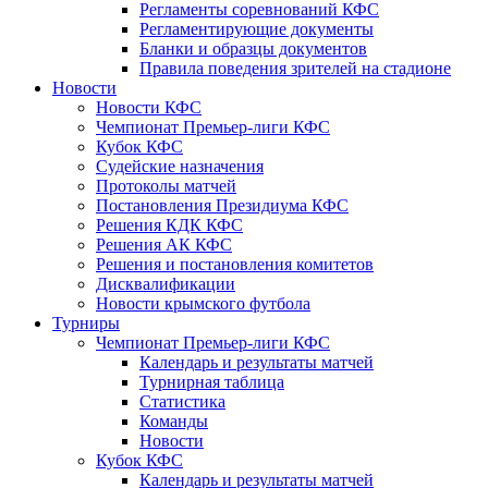
Регламенты соревнований КФС
Регламентирующие документы
Бланки и образцы документов
Правила поведения зрителей на стадионе
Новости
Новости КФС
Чемпионат Премьер-лиги КФС
Кубок КФС
Судейские назначения
Протоколы матчей
Постановления Президиума КФС
Решения КДК КФС
Решения АК КФС
Решения и постановления комитетов
Дисквалификации
Новости крымского футбола
Турниры
Чемпионат Премьер-лиги КФС
Календарь и результаты матчей
Турнирная таблица
Статистика
Команды
Новости
Кубок КФС
Календарь и результаты матчей