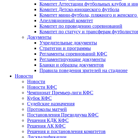
Комитет Аттестации футбольных клубов и и
Комитет Детско-юношеского футбола
Комитет мини-футбола, пляжного и женского
Апелляционный комитет
Комитет по проведению соревнований
Комитет по статусу и трансферам футболисто
Документы
Учредительные документы
Стратегии и программы
Регламенты соревнований КФС
Регламентирующие документы
Бланки и образцы документов
Правила поведения зрителей на стадионе
Новости
Новости
Новости КФС
Чемпионат Премьер-лиги КФС
Кубок КФС
Судейские назначения
Протоколы матчей
Постановления Президиума КФС
Решения КДК КФС
Решения АК КФС
Решения и постановления комитетов
Дисквалификации