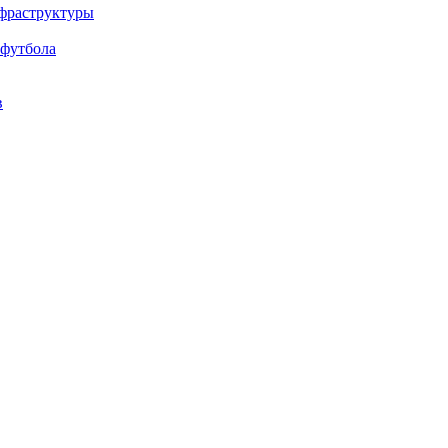
нфраструктуры
 футбола
в