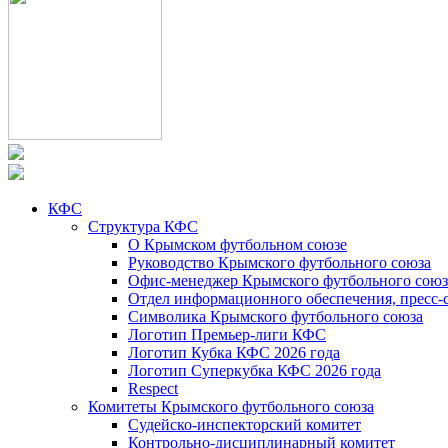
КФС
Структура КФС
О Крымском футбольном союзе
Руководство Крымского футбольного союза
Офис-менеджер Крымского футбольного союз
Отдел информационного обеспечения, пресс-
Символика Крымского футбольного союза
Логотип Премьер-лиги КФС
Логотип Кубка КФС 2026 года
Логотип Суперкубка КФС 2026 года
Respect
Комитеты Крымского футбольного союза
Судейско-инспекторский комитет
Контрольно-дисциплинарный комитет