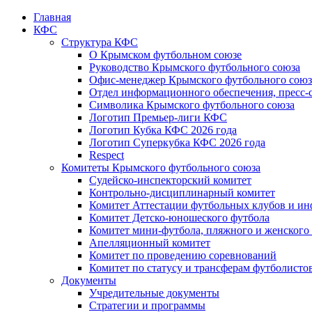
Главная
КФС
Структура КФС
О Крымском футбольном союзе
Руководство Крымского футбольного союза
Офис-менеджер Крымского футбольного союз
Отдел информационного обеспечения, пресс-
Символика Крымского футбольного союза
Логотип Премьер-лиги КФС
Логотип Кубка КФС 2026 года
Логотип Суперкубка КФС 2026 года
Respect
Комитеты Крымского футбольного союза
Судейско-инспекторский комитет
Контрольно-дисциплинарный комитет
Комитет Аттестации футбольных клубов и и
Комитет Детско-юношеского футбола
Комитет мини-футбола, пляжного и женского
Апелляционный комитет
Комитет по проведению соревнований
Комитет по статусу и трансферам футболисто
Документы
Учредительные документы
Стратегии и программы