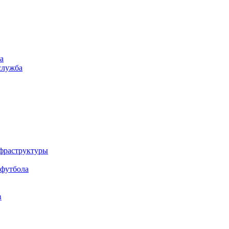
а
служба
нфраструктуры
 футбола
в