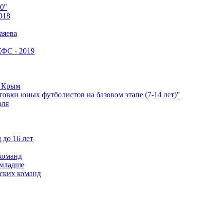
0"
018
аяева
КФС - 2019
е Крым
овки юных футболистов на базовом этапе (7-14 лет)"
оля
 до 16 лет
команд
 младше
ских команд