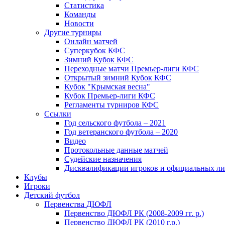
Статистика
Команды
Новости
Другие турниры
Онлайн матчей
Суперкубок КФС
Зимний Кубок КФС
Переходные матчи Премьер-лиги КФС
Открытый зимний Кубок КФС
Кубок "Крымская весна"
Кубок Премьер-лиги КФС
Регламенты турниров КФС
Ссылки
Год сельского футбола – 2021
Год ветеранского футбола – 2020
Видео
Протокольные данные матчей
Судейские назначения
Дисквалификации игроков и официальных ли
Клубы
Игроки
Детский футбол
Первенства ДЮФЛ
Первенство ДЮФЛ РК (2008-2009 гг. р.)
Первенство ДЮФЛ РК (2010 г.р.)