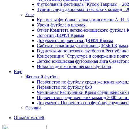
Футбольный фестиваль "Кубок Тавриды – 202
Турнир среди дворовых и сельских команд - 2
Еще
Крымская футбольная академия имени А. Н. З
Уроки футбола в школах
Отчет Комитета детско-юношеского футбола 
Логотип ДЮФЛ Крыма
Документы первенства ДЮФЛ Крыма
Сайты и страницы участников ДЮФЛ Крыма
Год детско-юношеского футбола в Республик
Конференция "Структура и содержание подгот
Детско-юношеская футбольная лига Севастоп
Новости детско-юношеского футбола
Еще
Женский футбол
Первенство по футболу среди женских команд
Первенство по футболу 8х8
Чемпионат Республики Крым среди женских 
Первенство среди женских команд 2000 г.р. и
Документы Первенства по футболу среди жен
Ссылки
Онлайн матчей