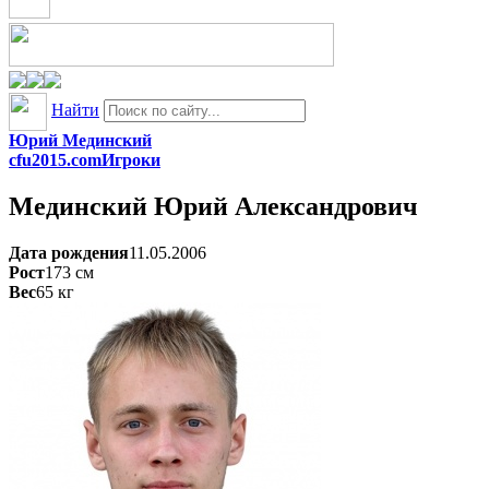
Найти
Юрий Мединский
cfu2015.com
Игроки
Мединский
Юрий Александрович
Дата рождения
11.05.2006
Рост
173
см
Вес
65
кг