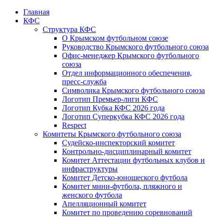
Главная
КФС
Структура КФС
О Крымском футбольном союзе
Руководство Крымского футбольного союза
Офис-менеджер Крымского футбольного
союза
Отдел информационного обеспечения,
пресс-служба
Символика Крымского футбольного союза
Логотип Премьер-лиги КФС
Логотип Кубка КФС 2026 года
Логотип Суперкубка КФС 2026 года
Respect
Комитеты Крымского футбольного союза
Судейско-инспекторский комитет
Контрольно-дисциплинарный комитет
Комитет Аттестации футбольных клубов и
инфраструктуры
Комитет Детско-юношеского футбола
Комитет мини-футбола, пляжного и
женского футбола
Апелляционный комитет
Комитет по проведению соревнований