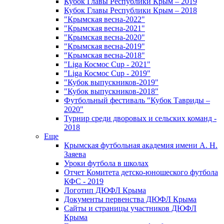
Кубок Главы Республики Крым – 2019
Кубок Главы Республики Крым – 2018
"Крымская весна-2022"
"Крымская весна-2021"
"Крымская весна-2020"
"Крымская весна-2019"
"Крымская весна-2018"
"Liga Космос Cup - 2021"
"Liga Космос Cup - 2019"
"Кубок выпускников-2019"
"Кубок выпускников-2018"
Футбольный фестиваль "Кубок Тавриды –
2020"
Турнир среди дворовых и сельских команд -
2018
Еще
Крымская футбольная академия имени А. Н.
Заяева
Уроки футбола в школах
Отчет Комитета детско-юношеского футбола
КФС - 2019
Логотип ДЮФЛ Крыма
Документы первенства ДЮФЛ Крыма
Сайты и страницы участников ДЮФЛ
Крыма