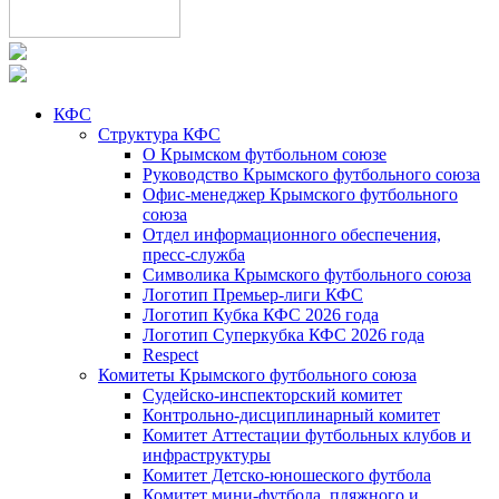
КФС
Структура КФС
О Крымском футбольном союзе
Руководство Крымского футбольного союза
Офис-менеджер Крымского футбольного
союза
Отдел информационного обеспечения,
пресс-служба
Символика Крымского футбольного союза
Логотип Премьер-лиги КФС
Логотип Кубка КФС 2026 года
Логотип Суперкубка КФС 2026 года
Respect
Комитеты Крымского футбольного союза
Судейско-инспекторский комитет
Контрольно-дисциплинарный комитет
Комитет Аттестации футбольных клубов и
инфраструктуры
Комитет Детско-юношеского футбола
Комитет мини-футбола, пляжного и