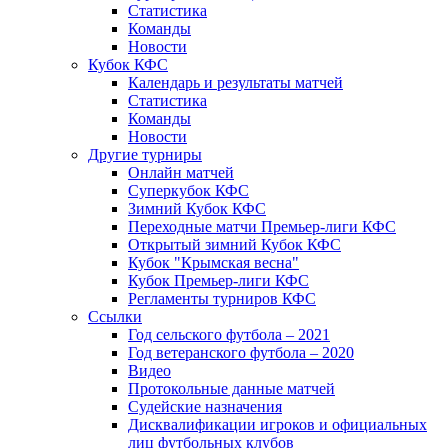
Статистика
Команды
Новости
Кубок КФС
Календарь и результаты матчей
Статистика
Команды
Новости
Другие турниры
Онлайн матчей
Суперкубок КФС
Зимний Кубок КФС
Переходные матчи Премьер-лиги КФС
Открытый зимний Кубок КФС
Кубок "Крымская весна"
Кубок Премьер-лиги КФС
Регламенты турниров КФС
Ссылки
Год сельского футбола – 2021
Год ветеранского футбола – 2020
Видео
Протокольные данные матчей
Судейские назначения
Дисквалификации игроков и официальных
лиц футбольных клубов