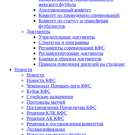
женского футбола
Апелляционный комитет
Комитет по проведению соревнований
Комитет по статусу и трансферам
футболистов
Документы
Учредительные документы
Стратегии и программы
Регламенты соревнований КФС
Регламентирующие документы
Бланки и образцы документов
Правила поведения зрителей на стадионе
Новости
Новости
Новости КФС
Чемпионат Премьер-лиги КФС
Кубок КФС
Судейские назначения
Протоколы матчей
Постановления Президиума КФС
Решения КДК КФС
Решения АК КФС
Решения и постановления комитетов
Дисквалификации
Новости крымского футбола