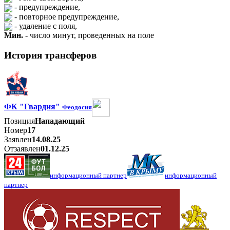
- предупреждение,
- повторное предупреждение,
- удаление с поля,
Мин.
- число минут, проведенных на поле
История трансферов
ФК "Гвардия"
Феодосия
Позиция
Нападающий
Номер
17
Заявлен
14.08.25
Отзаявлен
01.12.25
информационный партнер
информационный
партнер