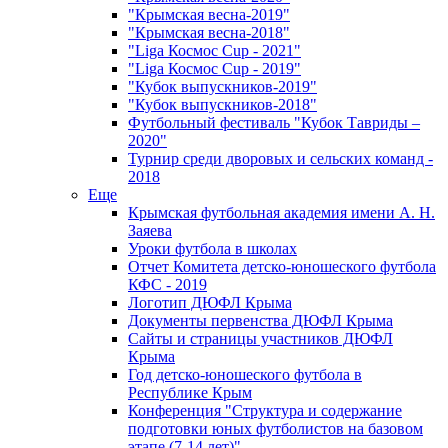
"Крымская весна-2019"
"Крымская весна-2018"
"Liga Космос Cup - 2021"
"Liga Космос Cup - 2019"
"Кубок выпускников-2019"
"Кубок выпускников-2018"
Футбольный фестиваль "Кубок Тавриды –
2020"
Турнир среди дворовых и сельских команд -
2018
Еще
Крымская футбольная академия имени А. Н.
Заяева
Уроки футбола в школах
Отчет Комитета детско-юношеского футбола
КФС - 2019
Логотип ДЮФЛ Крыма
Документы первенства ДЮФЛ Крыма
Сайты и страницы участников ДЮФЛ
Крыма
Год детско-юношеского футбола в
Республике Крым
Конференция "Структура и содержание
подготовки юных футболистов на базовом
этапе (7-14 лет)"