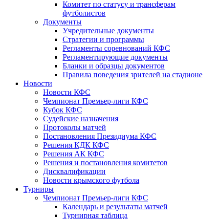
Комитет по статусу и трансферам
футболистов
Документы
Учредительные документы
Стратегии и программы
Регламенты соревнований КФС
Регламентирующие документы
Бланки и образцы документов
Правила поведения зрителей на стадионе
Новости
Новости КФС
Чемпионат Премьер-лиги КФС
Кубок КФС
Судейские назначения
Протоколы матчей
Постановления Президиума КФС
Решения КДК КФС
Решения АК КФС
Решения и постановления комитетов
Дисквалификации
Новости крымского футбола
Турниры
Чемпионат Премьер-лиги КФС
Календарь и результаты матчей
Турнирная таблица