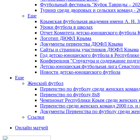
Футбольный фестиваль "Кубок Тавриды – 202
Турнир среди дворовых и сельских команд - 2
Еще
Крымская футбольная академия имени А. Н. З
Уроки футбола в школах
Отчет Комитета детско-юношеского футбола 
Логотип ДЮФЛ Крыма
Документы первенства ДЮФЛ Крыма
Сайты и страницы участников ДЮФЛ Крыма
Год детско-юношеского футбола в Республик
Конференция "Структура и содержание подгот
Детско-юношеская футбольная лига Севастоп
Новости детско-юношеского футбола
Еще
Женский футбол
Первенство по футболу среди женских команд
Первенство по футболу 8х8
Чемпионат Республики Крым среди женских 
Первенство среди женских команд 2000 г.р. и
Документы Первенства по футболу среди жен
Ссылки
Онлайн матчей