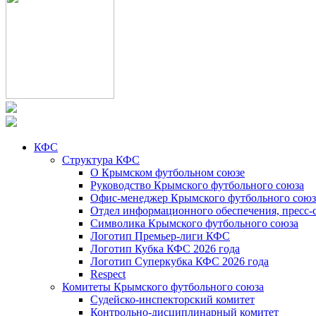
КФС
Структура КФС
О Крымском футбольном союзе
Руководство Крымского футбольного союза
Офис-менеджер Крымского футбольного союз
Отдел информационного обеспечения, пресс-
Символика Крымского футбольного союза
Логотип Премьер-лиги КФС
Логотип Кубка КФС 2026 года
Логотип Суперкубка КФС 2026 года
Respect
Комитеты Крымского футбольного союза
Судейско-инспекторский комитет
Контрольно-дисциплинарный комитет