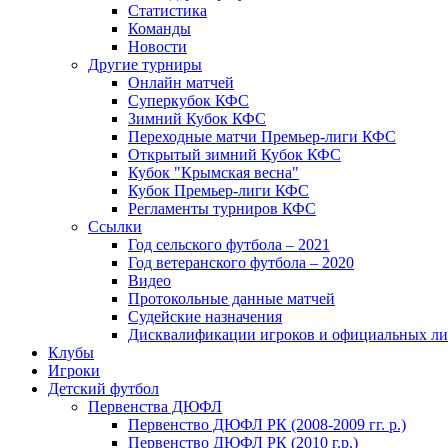
Статистика
Команды
Новости
Другие турниры
Онлайн матчей
Суперкубок КФС
Зимний Кубок КФС
Переходные матчи Премьер-лиги КФС
Открытый зимний Кубок КФС
Кубок "Крымская весна"
Кубок Премьер-лиги КФС
Регламенты турниров КФС
Ссылки
Год сельского футбола – 2021
Год ветеранского футбола – 2020
Видео
Протокольные данные матчей
Судейские назначения
Дисквалификации игроков и официальных ли
Клубы
Игроки
Детский футбол
Первенства ДЮФЛ
Первенство ДЮФЛ РК (2008-2009 гг. р.)
Первенство ДЮФЛ РК (2010 г.р.)