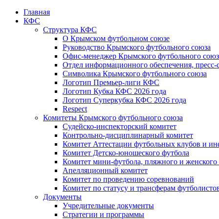
Главная
КФС
Структура КФС
О Крымском футбольном союзе
Руководство Крымского футбольного союза
Офис-менеджер Крымского футбольного союз
Отдел информационного обеспечения, пресс-
Символика Крымского футбольного союза
Логотип Премьер-лиги КФС
Логотип Кубка КФС 2026 года
Логотип Суперкубка КФС 2026 года
Respect
Комитеты Крымского футбольного союза
Судейско-инспекторский комитет
Контрольно-дисциплинарный комитет
Комитет Аттестации футбольных клубов и и
Комитет Детско-юношеского футбола
Комитет мини-футбола, пляжного и женского
Апелляционный комитет
Комитет по проведению соревнований
Комитет по статусу и трансферам футболисто
Документы
Учредительные документы
Стратегии и программы