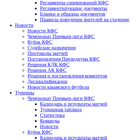
Регламенты соревнований КФС
Регламентирующие документы
Бланки и образцы документов
Правила поведения зрителей на стадионе
Новости
Новости КФС
Чемпионат Премьер-лиги КФС
Кубок КФС
Судейские назначения
Протоколы матчей
Постановления Президиума КФС
Решения КДК КФС
Решения АК КФС
Решения и постановления комитетов
Дисквалификации
Новости крымского футбола
Турниры
Чемпионат Премьер-лиги КФС
Календарь и результаты матчей
Турнирная таблица
Статистика
Команды
Новости
Кубок КФС
Календарь и результаты матчей