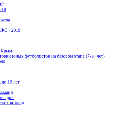
0"
018
аяева
КФС - 2019
е Крым
овки юных футболистов на базовом этапе (7-14 лет)"
оля
 до 16 лет
команд
 младше
ских команд