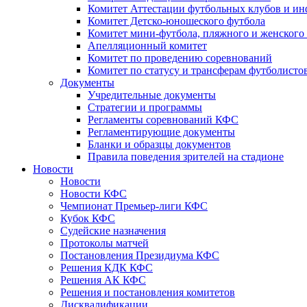
Комитет Аттестации футбольных клубов и и
Комитет Детско-юношеского футбола
Комитет мини-футбола, пляжного и женского
Апелляционный комитет
Комитет по проведению соревнований
Комитет по статусу и трансферам футболисто
Документы
Учредительные документы
Стратегии и программы
Регламенты соревнований КФС
Регламентирующие документы
Бланки и образцы документов
Правила поведения зрителей на стадионе
Новости
Новости
Новости КФС
Чемпионат Премьер-лиги КФС
Кубок КФС
Судейские назначения
Протоколы матчей
Постановления Президиума КФС
Решения КДК КФС
Решения АК КФС
Решения и постановления комитетов
Дисквалификации