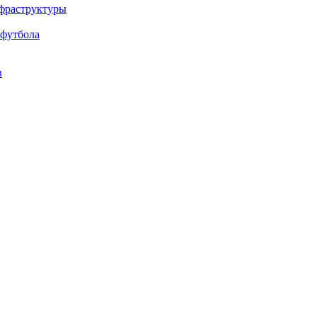
нфраструктуры
 футбола
в