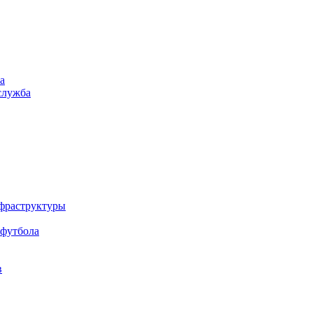
а
служба
нфраструктуры
 футбола
в