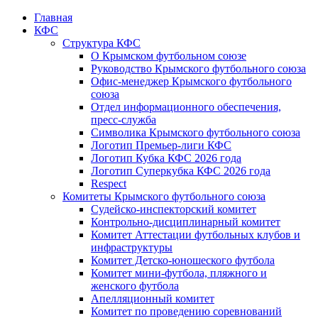
Главная
КФС
Структура КФС
О Крымском футбольном союзе
Руководство Крымского футбольного союза
Офис-менеджер Крымского футбольного
союза
Отдел информационного обеспечения,
пресс-служба
Символика Крымского футбольного союза
Логотип Премьер-лиги КФС
Логотип Кубка КФС 2026 года
Логотип Суперкубка КФС 2026 года
Respect
Комитеты Крымского футбольного союза
Судейско-инспекторский комитет
Контрольно-дисциплинарный комитет
Комитет Аттестации футбольных клубов и
инфраструктуры
Комитет Детско-юношеского футбола
Комитет мини-футбола, пляжного и
женского футбола
Апелляционный комитет
Комитет по проведению соревнований