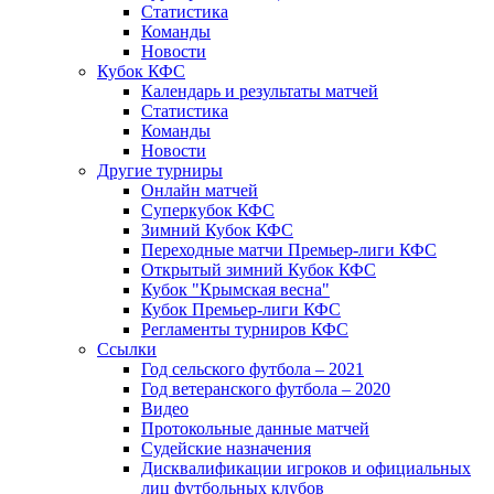
Статистика
Команды
Новости
Кубок КФС
Календарь и результаты матчей
Статистика
Команды
Новости
Другие турниры
Онлайн матчей
Суперкубок КФС
Зимний Кубок КФС
Переходные матчи Премьер-лиги КФС
Открытый зимний Кубок КФС
Кубок "Крымская весна"
Кубок Премьер-лиги КФС
Регламенты турниров КФС
Ссылки
Год сельского футбола – 2021
Год ветеранского футбола – 2020
Видео
Протокольные данные матчей
Судейские назначения
Дисквалификации игроков и официальных
лиц футбольных клубов