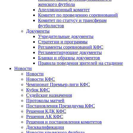
женского футбола
Апелляционный комитет
Комитет по проведению соревнований
Комитет по статусу и трансферам
футболистов
Документы
Учредительные документы
Стратегии и программы
Регламенты соревнований КФС
Регламентирующие документы
Бланки и образцы документов
Правила поведения зрителей на стадионе
Новости
Новости
Новости КФС
Чемпионат Премьер-лиги КФС
Кубок КФС
Судейские назначения
Протоколы матчей
Постановления Президиума КФС
Решения КДК КФС
Решения АК КФС
Решения и постановления комитетов
Дисквалификации
Новости крымского футбола