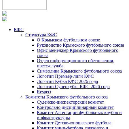
КФС
Структура КФС
О Крымском футбольном союзе
Руководство Крымского футбольного союза
Офис-менеджер Крымского футбольного
союза
Отдел информационного обеспечения,
пресс-служба
Символика Крымского футбольного союза
Логотип Премьер-лиги КФС
Логотип Кубка КФС 2026 года
Логотип Суперкубка КФС 2026 года
Respect
Комитеты Крымского футбольного союза
Судейско-инспекторский комитет
Контрольно-дисциплинарный комитет
Комитет Аттестации футбольных клубов и
инфраструктуры
Комитет Детско-юношеского футбола
Комитет мини-футбола, пляжного и