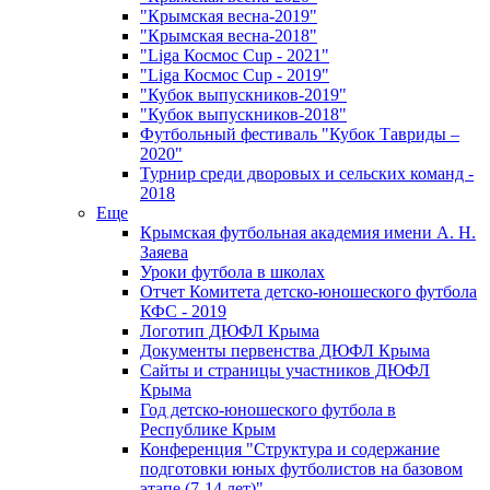
"Крымская весна-2019"
"Крымская весна-2018"
"Liga Космос Cup - 2021"
"Liga Космос Cup - 2019"
"Кубок выпускников-2019"
"Кубок выпускников-2018"
Футбольный фестиваль "Кубок Тавриды –
2020"
Турнир среди дворовых и сельских команд -
2018
Еще
Крымская футбольная академия имени А. Н.
Заяева
Уроки футбола в школах
Отчет Комитета детско-юношеского футбола
КФС - 2019
Логотип ДЮФЛ Крыма
Документы первенства ДЮФЛ Крыма
Сайты и страницы участников ДЮФЛ
Крыма
Год детско-юношеского футбола в
Республике Крым
Конференция "Структура и содержание
подготовки юных футболистов на базовом
этапе (7-14 лет)"