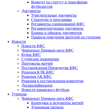
Комитет по статусу и трансферам
футболистов
Документы
Учредительные документы
Стратегии и программы
Регламенты соревнований КФС
Регламентирующие документы
Бланки и образцы документов
Правила поведения зрителей на стадионе
Новости
Новости КФС
Чемпионат Премьер-лиги КФС
Кубок КФС
Судейские назначения
Протоколы матчей
Постановления Президиума КФС
Решения КДК КФС
Решения АК КФС
Решения и постановления комитетов
Дисквалификации
Новости крымского футбола
Турниры
Чемпионат Премьер-лиги КФС
Календарь и результаты матчей
Турнирная таблица