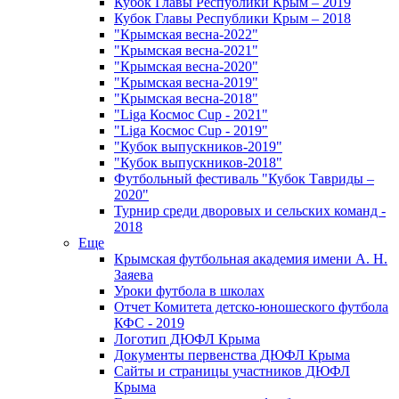
Кубок Главы Республики Крым – 2019
Кубок Главы Республики Крым – 2018
"Крымская весна-2022"
"Крымская весна-2021"
"Крымская весна-2020"
"Крымская весна-2019"
"Крымская весна-2018"
"Liga Космос Cup - 2021"
"Liga Космос Cup - 2019"
"Кубок выпускников-2019"
"Кубок выпускников-2018"
Футбольный фестиваль "Кубок Тавриды –
2020"
Турнир среди дворовых и сельских команд -
2018
Еще
Крымская футбольная академия имени А. Н.
Заяева
Уроки футбола в школах
Отчет Комитета детско-юношеского футбола
КФС - 2019
Логотип ДЮФЛ Крыма
Документы первенства ДЮФЛ Крыма
Сайты и страницы участников ДЮФЛ
Крыма