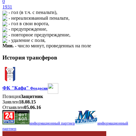
0
1931
- гол (в т.ч. с пенальти),
- нереализованный пенальти,
- гол в свои ворота,
- предупреждение,
- повторное предупреждение,
- удаление с поля,
Мин.
- число минут, проведенных на поле
История трансферов
ФК "Кафа"
Феодосия
Позиция
Защитник
Заявлен
18.08.15
Отзаявлен
05.06.16
информационный партнер
информационный
партнер