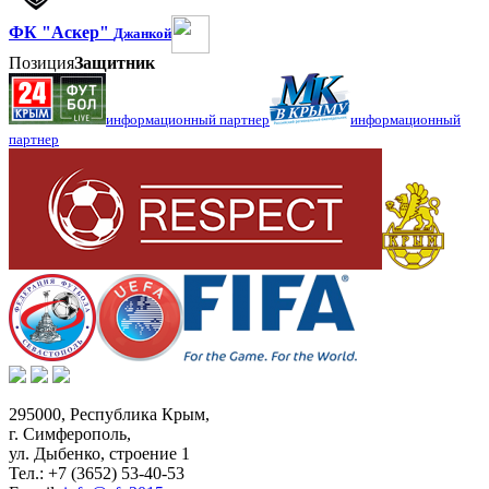
ФК "Аскер"
Джанкой
Позиция
Защитник
информационный партнер
информационный
партнер
295000,
Республика Крым
,
г. Симферополь
,
ул. Дыбенко, строение 1
Тел.:
+7 (3652) 53-40-53