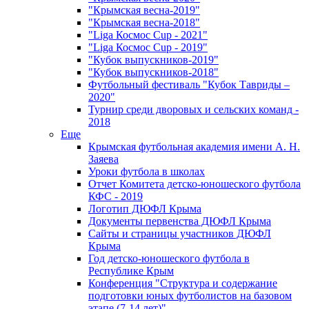
"Крымская весна-2019"
"Крымская весна-2018"
"Liga Космос Cup - 2021"
"Liga Космос Cup - 2019"
"Кубок выпускников-2019"
"Кубок выпускников-2018"
Футбольный фестиваль "Кубок Тавриды –
2020"
Турнир среди дворовых и сельских команд -
2018
Еще
Крымская футбольная академия имени А. Н.
Заяева
Уроки футбола в школах
Отчет Комитета детско-юношеского футбола
КФС - 2019
Логотип ДЮФЛ Крыма
Документы первенства ДЮФЛ Крыма
Сайты и страницы участников ДЮФЛ
Крыма
Год детско-юношеского футбола в
Республике Крым
Конференция "Структура и содержание
подготовки юных футболистов на базовом
этапе (7-14 лет)"