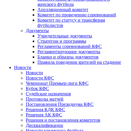
женского футбола
Апелляционный комитет
Комитет по проведению соревнований
Комитет по статусу и трансферам
футболистов
Документы
Учредительные документы
Стратегии и программы
Регламенты соревнований КФС
Регламентирующие документы
Бланки и образцы документов
Правила поведения зрителей на стадионе
Новости
Новости
Новости КФС
Чемпионат Премьер-лиги КФС
Кубок КФС
Судейские назначения
Протоколы матчей
Постановления Президиума КФС
Решения КДК КФС
Решения АК КФС
Решения и постановления комитетов
Дисквалификации
Новости крымского футбола