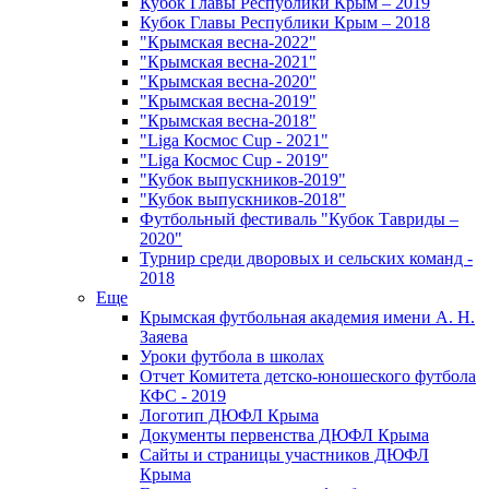
Кубок Главы Республики Крым – 2019
Кубок Главы Республики Крым – 2018
"Крымская весна-2022"
"Крымская весна-2021"
"Крымская весна-2020"
"Крымская весна-2019"
"Крымская весна-2018"
"Liga Космос Cup - 2021"
"Liga Космос Cup - 2019"
"Кубок выпускников-2019"
"Кубок выпускников-2018"
Футбольный фестиваль "Кубок Тавриды –
2020"
Турнир среди дворовых и сельских команд -
2018
Еще
Крымская футбольная академия имени А. Н.
Заяева
Уроки футбола в школах
Отчет Комитета детско-юношеского футбола
КФС - 2019
Логотип ДЮФЛ Крыма
Документы первенства ДЮФЛ Крыма
Сайты и страницы участников ДЮФЛ
Крыма