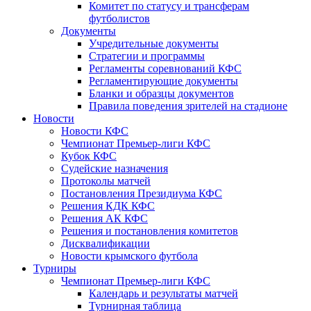
Комитет по статусу и трансферам
футболистов
Документы
Учредительные документы
Стратегии и программы
Регламенты соревнований КФС
Регламентирующие документы
Бланки и образцы документов
Правила поведения зрителей на стадионе
Новости
Новости КФС
Чемпионат Премьер-лиги КФС
Кубок КФС
Судейские назначения
Протоколы матчей
Постановления Президиума КФС
Решения КДК КФС
Решения АК КФС
Решения и постановления комитетов
Дисквалификации
Новости крымского футбола
Турниры
Чемпионат Премьер-лиги КФС
Календарь и результаты матчей
Турнирная таблица