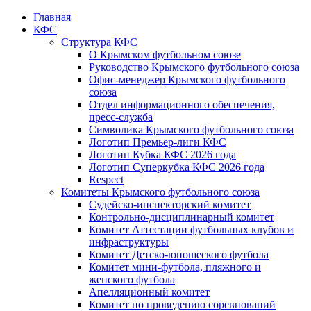
Главная
КФС
Структура КФС
О Крымском футбольном союзе
Руководство Крымского футбольного союза
Офис-менеджер Крымского футбольного
союза
Отдел информационного обеспечения,
пресс-служба
Символика Крымского футбольного союза
Логотип Премьер-лиги КФС
Логотип Кубка КФС 2026 года
Логотип Суперкубка КФС 2026 года
Respect
Комитеты Крымского футбольного союза
Судейско-инспекторский комитет
Контрольно-дисциплинарный комитет
Комитет Аттестации футбольных клубов и
инфраструктуры
Комитет Детско-юношеского футбола
Комитет мини-футбола, пляжного и
женского футбола
Апелляционный комитет
Комитет по проведению соревнований