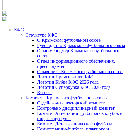
КФС
Структура КФС
О Крымском футбольном союзе
Руководство Крымского футбольного союза
Офис-менеджер Крымского футбольного
союза
Отдел информационного обеспечения,
пресс-служба
Символика Крымского футбольного союза
Логотип Премьер-лиги КФС
Логотип Кубка КФС 2026 года
Логотип Суперкубка КФС 2026 года
Respect
Комитеты Крымского футбольного союза
Судейско-инспекторский комитет
Контрольно-дисциплинарный комитет
Комитет Аттестации футбольных клубов и
инфраструктуры
Комитет Детско-юношеского футбола
Комитет мини-футбола, пляжного и