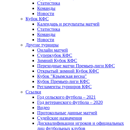
Статистика
Команды
Новости
Кубок КФС
Календарь и результаты матчей
Статистика
Команды
Новости
Другие турниры
Онлайн матчей
Суперкубок КФС
Зимний Кубок КФС
Переходные матчи Премьер-лиги КФС
Открытый зимний Кубок КФС
Кубок "Крымская весна"
Кубок Премьер-лиги КФС
Регламенты турниров КФС
Ссылки
Год сельского футбола – 2021
Год ветеранского футбола – 2020
Видео
Протокольные данные матчей
Судейские назначения
Дисквалификации игроков и официальных
лиц футбольных клубов