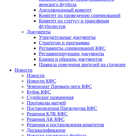
женского футбола
Апелляционный комитет
Комитет по проведению соревнований
Комитет по статусу и трансферам
футболистов
Документы
Учредительные документы
Стратегии и программы
Регламенты соревнований КФС
Регламентирующие документы
Бланки и образцы документов
Правила поведения зрителей на стадионе
Новости
Новости
Новости КФС
Чемпионат Премьер-лиги КФС
Кубок КФС
Судейские назначения
Протоколы матчей
Постановления Президиума КФС
Решения КДК КФС
Решения АК КФС
Решения и постановления комитетов
Дисквалификации
Новости крымского футбола