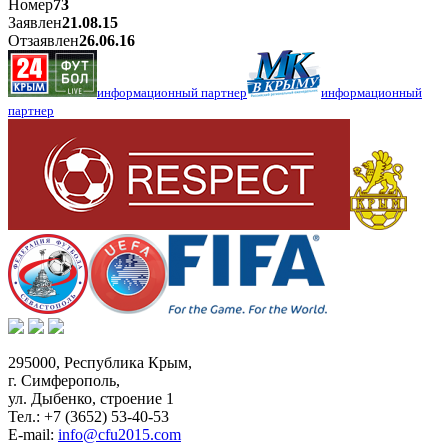
Номер
73
Заявлен
21.08.15
Отзаявлен
26.06.16
информационный партнер
информационный
партнер
295000,
Республика Крым
,
г. Симферополь
,
ул. Дыбенко, строение 1
Тел.:
+7 (3652) 53-40-53
E-mail:
info@cfu2015.com