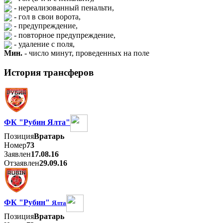
- нереализованный пенальти,
- гол в свои ворота,
- предупреждение,
- повторное предупреждение,
- удаление с поля,
Мин.
- число минут, проведенных на поле
История трансферов
ФК "Рубин Ялта"
Позиция
Вратарь
Номер
73
Заявлен
17.08.16
Отзаявлен
29.09.16
ФК "Рубин"
Ялта
Позиция
Вратарь