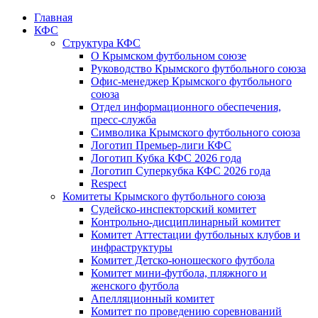
Главная
КФС
Структура КФС
О Крымском футбольном союзе
Руководство Крымского футбольного союза
Офис-менеджер Крымского футбольного
союза
Отдел информационного обеспечения,
пресс-служба
Символика Крымского футбольного союза
Логотип Премьер-лиги КФС
Логотип Кубка КФС 2026 года
Логотип Суперкубка КФС 2026 года
Respect
Комитеты Крымского футбольного союза
Судейско-инспекторский комитет
Контрольно-дисциплинарный комитет
Комитет Аттестации футбольных клубов и
инфраструктуры
Комитет Детско-юношеского футбола
Комитет мини-футбола, пляжного и
женского футбола
Апелляционный комитет
Комитет по проведению соревнований