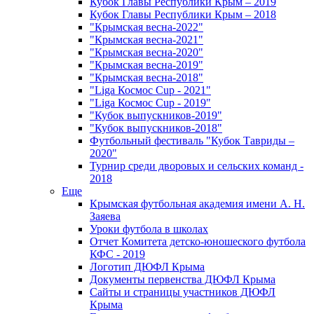
Кубок Главы Республики Крым – 2019
Кубок Главы Республики Крым – 2018
"Крымская весна-2022"
"Крымская весна-2021"
"Крымская весна-2020"
"Крымская весна-2019"
"Крымская весна-2018"
"Liga Космос Cup - 2021"
"Liga Космос Cup - 2019"
"Кубок выпускников-2019"
"Кубок выпускников-2018"
Футбольный фестиваль "Кубок Тавриды –
2020"
Турнир среди дворовых и сельских команд -
2018
Еще
Крымская футбольная академия имени А. Н.
Заяева
Уроки футбола в школах
Отчет Комитета детско-юношеского футбола
КФС - 2019
Логотип ДЮФЛ Крыма
Документы первенства ДЮФЛ Крыма
Сайты и страницы участников ДЮФЛ
Крыма