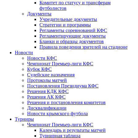
Комитет по статусу и трансферам
футболистов
Документы
Учредительные документы
Стратегии и программы
Регламенты соревнований КФС
Регламентирующие документы
Бланки и образцы документов
Правила поведения зрителей на стадионе
Новости
Новости КФС
Чемпионат Премьер-лиги КФС
Кубок КФС
Судейские назначения
Протоколы матчей
Постановления Президиума КФС
Решения КДК КФС
Решения АК КФС
Решения и постановления комитетов
Дисквалификации
Новости крымского футбола
Турниры
Чемпионат Премьер-лиги КФС
Календарь и результаты матчей
Турнирная таблица