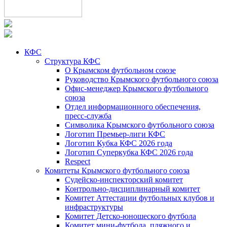
КФС
Структура КФС
О Крымском футбольном союзе
Руководство Крымского футбольного союза
Офис-менеджер Крымского футбольного
союза
Отдел информационного обеспечения,
пресс-служба
Символика Крымского футбольного союза
Логотип Премьер-лиги КФС
Логотип Кубка КФС 2026 года
Логотип Суперкубка КФС 2026 года
Respect
Комитеты Крымского футбольного союза
Судейско-инспекторский комитет
Контрольно-дисциплинарный комитет
Комитет Аттестации футбольных клубов и
инфраструктуры
Комитет Детско-юношеского футбола
Комитет мини-футбола, пляжного и