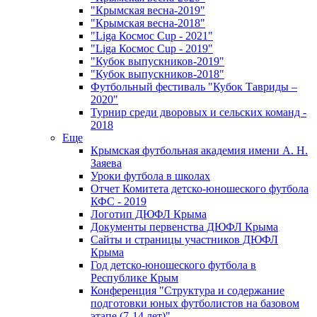
"Крымская весна-2019"
"Крымская весна-2018"
"Liga Космос Cup - 2021"
"Liga Космос Cup - 2019"
"Кубок выпускников-2019"
"Кубок выпускников-2018"
Футбольный фестиваль "Кубок Тавриды –
2020"
Турнир среди дворовых и сельских команд -
2018
Еще
Крымская футбольная академия имени А. Н.
Заяева
Уроки футбола в школах
Отчет Комитета детско-юношеского футбола
КФС - 2019
Логотип ДЮФЛ Крыма
Документы первенства ДЮФЛ Крыма
Сайты и страницы участников ДЮФЛ
Крыма
Год детско-юношеского футбола в
Республике Крым
Конференция "Структура и содержание
подготовки юных футболистов на базовом
этапе (7-14 лет)"