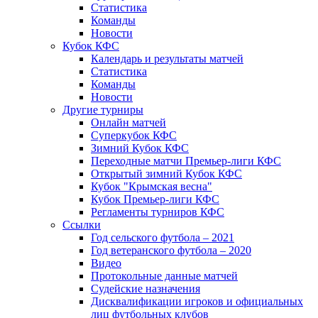
Статистика
Команды
Новости
Кубок КФС
Календарь и результаты матчей
Статистика
Команды
Новости
Другие турниры
Онлайн матчей
Суперкубок КФС
Зимний Кубок КФС
Переходные матчи Премьер-лиги КФС
Открытый зимний Кубок КФС
Кубок "Крымская весна"
Кубок Премьер-лиги КФС
Регламенты турниров КФС
Ссылки
Год сельского футбола – 2021
Год ветеранского футбола – 2020
Видео
Протокольные данные матчей
Судейские назначения
Дисквалификации игроков и официальных
лиц футбольных клубов