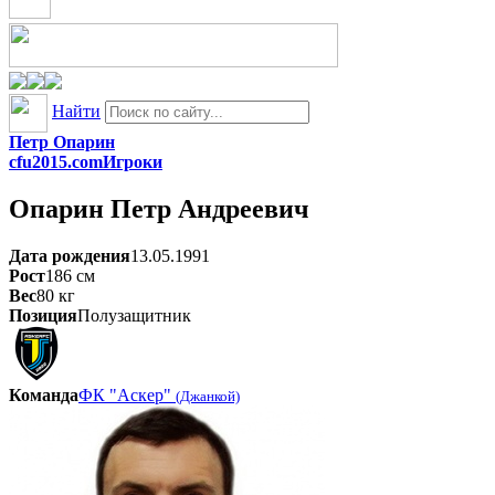
Найти
Петр Опарин
cfu2015.com
Игроки
Опарин
Петр Андреевич
Дата рождения
13.05.1991
Рост
186
см
Вес
80
кг
Позиция
Полузащитник
Команда
ФК "Аскер"
(Джанкой)