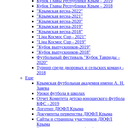
Кубок Главы Республики Крым – 2019
Кубок Главы Республики Крым – 2018
"Крымская весна-2022"
"Крымская весна-2021"
"Крымская весна-2020"
"Крымская весна-2019"
"Крымская весна-2018"
"Liga Космос Cup - 2021"
"Liga Космос Cup - 2019"
"Кубок выпускников-2019"
"Кубок выпускников-2018"
Футбольный фестиваль "Кубок Тавриды –
2020"
Турнир среди дворовых и сельских команд -
2018
Еще
Крымская футбольная академия имени А. Н.
Заяева
Уроки футбола в школах
Отчет Комитета детско-юношеского футбола
КФС - 2019
Логотип ДЮФЛ Крыма
Документы первенства ДЮФЛ Крыма
Сайты и страницы участников ДЮФЛ
Крыма