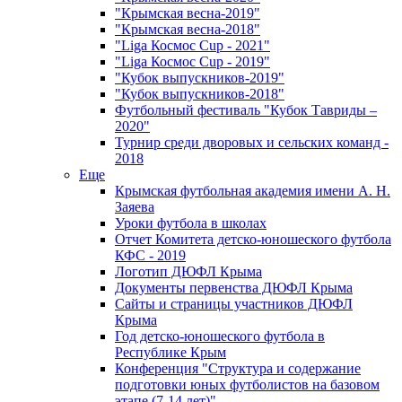
"Крымская весна-2019"
"Крымская весна-2018"
"Liga Космос Cup - 2021"
"Liga Космос Cup - 2019"
"Кубок выпускников-2019"
"Кубок выпускников-2018"
Футбольный фестиваль "Кубок Тавриды –
2020"
Турнир среди дворовых и сельских команд -
2018
Еще
Крымская футбольная академия имени А. Н.
Заяева
Уроки футбола в школах
Отчет Комитета детско-юношеского футбола
КФС - 2019
Логотип ДЮФЛ Крыма
Документы первенства ДЮФЛ Крыма
Сайты и страницы участников ДЮФЛ
Крыма
Год детско-юношеского футбола в
Республике Крым
Конференция "Структура и содержание
подготовки юных футболистов на базовом
этапе (7-14 лет)"