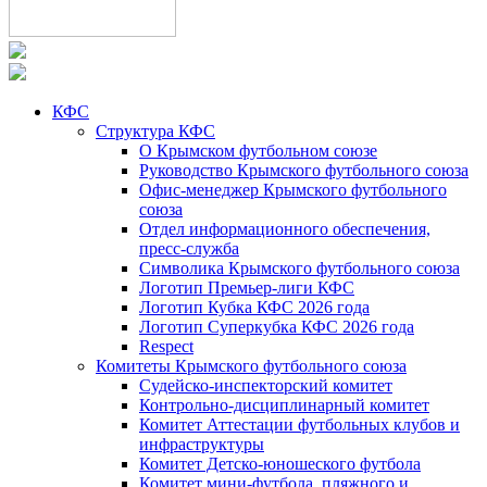
КФС
Структура КФС
О Крымском футбольном союзе
Руководство Крымского футбольного союза
Офис-менеджер Крымского футбольного
союза
Отдел информационного обеспечения,
пресс-служба
Символика Крымского футбольного союза
Логотип Премьер-лиги КФС
Логотип Кубка КФС 2026 года
Логотип Суперкубка КФС 2026 года
Respect
Комитеты Крымского футбольного союза
Судейско-инспекторский комитет
Контрольно-дисциплинарный комитет
Комитет Аттестации футбольных клубов и
инфраструктуры
Комитет Детско-юношеского футбола
Комитет мини-футбола, пляжного и