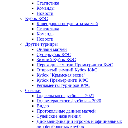
Статистика
Команды
Новости
Кубок КФС
Календарь и результаты матчей
Статистика
Команды
Новости
Другие турниры
Онлайн матчей
Суперкубок КФС
Зимний Кубок КФС
Переходные матчи Премьер-лиги КФС
Открытый зимний Кубок КФС
Кубок "Крымская весна"
Кубок Премьер-лиги КФС
Регламенты турниров КФС
Ссылки
Год сельского футбола – 2021
Год ветеранского футбола – 2020
Видео
Протокольные данные матчей
Судейские назначения
Дисквалификации игроков и официальных
лиц футбольных клубов