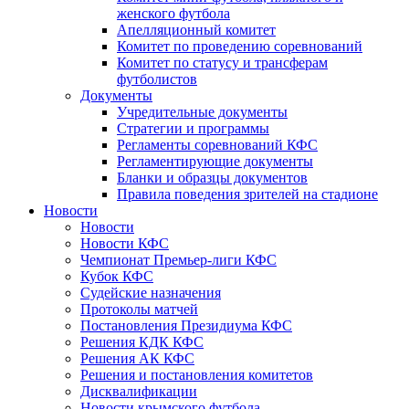
женского футбола
Апелляционный комитет
Комитет по проведению соревнований
Комитет по статусу и трансферам
футболистов
Документы
Учредительные документы
Стратегии и программы
Регламенты соревнований КФС
Регламентирующие документы
Бланки и образцы документов
Правила поведения зрителей на стадионе
Новости
Новости
Новости КФС
Чемпионат Премьер-лиги КФС
Кубок КФС
Судейские назначения
Протоколы матчей
Постановления Президиума КФС
Решения КДК КФС
Решения АК КФС
Решения и постановления комитетов
Дисквалификации
Новости крымского футбола