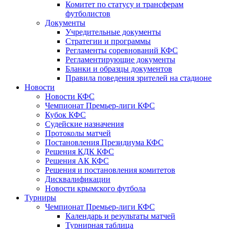
Комитет по статусу и трансферам
футболистов
Документы
Учредительные документы
Стратегии и программы
Регламенты соревнований КФС
Регламентирующие документы
Бланки и образцы документов
Правила поведения зрителей на стадионе
Новости
Новости КФС
Чемпионат Премьер-лиги КФС
Кубок КФС
Судейские назначения
Протоколы матчей
Постановления Президиума КФС
Решения КДК КФС
Решения АК КФС
Решения и постановления комитетов
Дисквалификации
Новости крымского футбола
Турниры
Чемпионат Премьер-лиги КФС
Календарь и результаты матчей
Турнирная таблица