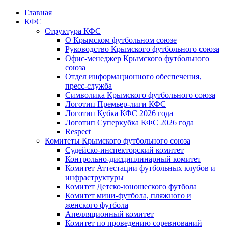
Главная
КФС
Структура КФС
О Крымском футбольном союзе
Руководство Крымского футбольного союза
Офис-менеджер Крымского футбольного
союза
Отдел информационного обеспечения,
пресс-служба
Символика Крымского футбольного союза
Логотип Премьер-лиги КФС
Логотип Кубка КФС 2026 года
Логотип Суперкубка КФС 2026 года
Respect
Комитеты Крымского футбольного союза
Судейско-инспекторский комитет
Контрольно-дисциплинарный комитет
Комитет Аттестации футбольных клубов и
инфраструктуры
Комитет Детско-юношеского футбола
Комитет мини-футбола, пляжного и
женского футбола
Апелляционный комитет
Комитет по проведению соревнований