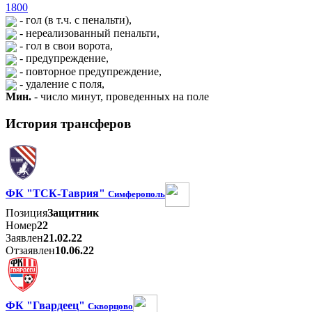
1800
- гол (в т.ч. с пенальти),
- нереализованный пенальти,
- гол в свои ворота,
- предупреждение,
- повторное предупреждение,
- удаление с поля,
Мин.
- число минут, проведенных на поле
История трансферов
ФК "ТСК-Таврия"
Симферополь
Позиция
Защитник
Номер
22
Заявлен
21.02.22
Отзаявлен
10.06.22
ФК "Гвардеец"
Скворцово