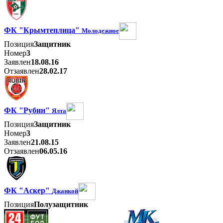
ФК "Крымтеплица"
Молодежное
Позиция
Защитник
Номер
3
Заявлен
18.08.16
Отзаявлен
28.02.17
ФК "Рубин"
Ялта
Позиция
Защитник
Номер
3
Заявлен
21.08.15
Отзаявлен
06.05.16
ФК "Аскер"
Джанкой
Позиция
Полузащитник