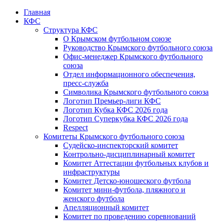
Главная
КФС
Структура КФС
О Крымском футбольном союзе
Руководство Крымского футбольного союза
Офис-менеджер Крымского футбольного
союза
Отдел информационного обеспечения,
пресс-служба
Символика Крымского футбольного союза
Логотип Премьер-лиги КФС
Логотип Кубка КФС 2026 года
Логотип Суперкубка КФС 2026 года
Respect
Комитеты Крымского футбольного союза
Судейско-инспекторский комитет
Контрольно-дисциплинарный комитет
Комитет Аттестации футбольных клубов и
инфраструктуры
Комитет Детско-юношеского футбола
Комитет мини-футбола, пляжного и
женского футбола
Апелляционный комитет
Комитет по проведению соревнований