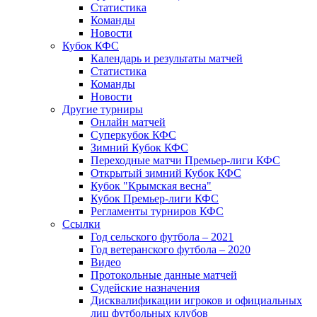
Статистика
Команды
Новости
Кубок КФС
Календарь и результаты матчей
Статистика
Команды
Новости
Другие турниры
Онлайн матчей
Суперкубок КФС
Зимний Кубок КФС
Переходные матчи Премьер-лиги КФС
Открытый зимний Кубок КФС
Кубок "Крымская весна"
Кубок Премьер-лиги КФС
Регламенты турниров КФС
Ссылки
Год сельского футбола – 2021
Год ветеранского футбола – 2020
Видео
Протокольные данные матчей
Судейские назначения
Дисквалификации игроков и официальных
лиц футбольных клубов