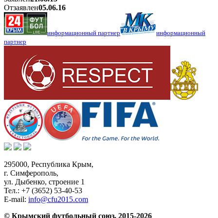
Отзаявлен
05.06.16
информационный партнер
информационный
партнер
295000,
Республика Крым
,
г. Симферополь
,
ул. Дыбенко, строение 1
Тел.:
+7 (3652) 53-40-53
E-mail:
info@cfu2015.com
© Крымский футбольный союз, 2015-2026