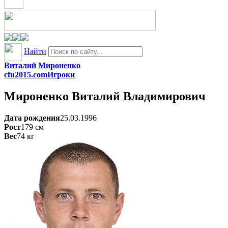
Найти
Виталий Мироненко
cfu2015.com
Игроки
Мироненко
Виталий Владимирович
Дата рождения
25.03.1996
Рост
179
см
Вес
74
кг