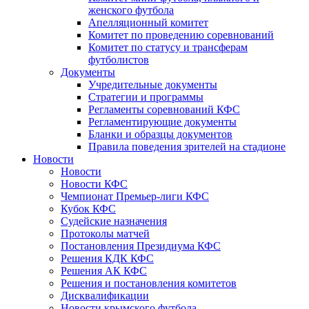
женского футбола
Апелляционный комитет
Комитет по проведению соревнований
Комитет по статусу и трансферам
футболистов
Документы
Учредительные документы
Стратегии и программы
Регламенты соревнований КФС
Регламентирующие документы
Бланки и образцы документов
Правила поведения зрителей на стадионе
Новости
Новости
Новости КФС
Чемпионат Премьер-лиги КФС
Кубок КФС
Судейские назначения
Протоколы матчей
Постановления Президиума КФС
Решения КДК КФС
Решения АК КФС
Решения и постановления комитетов
Дисквалификации
Новости крымского футбола