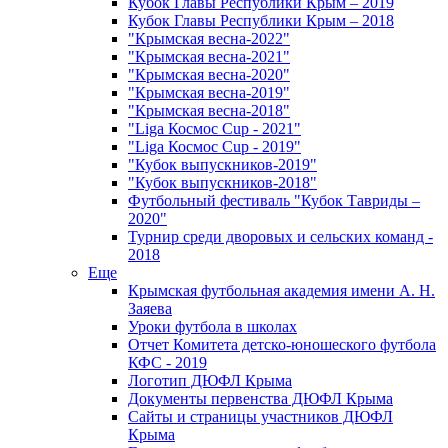
Кубок Главы Республики Крым – 2019
Кубок Главы Республики Крым – 2018
"Крымская весна-2022"
"Крымская весна-2021"
"Крымская весна-2020"
"Крымская весна-2019"
"Крымская весна-2018"
"Liga Космос Cup - 2021"
"Liga Космос Cup - 2019"
"Кубок выпускников-2019"
"Кубок выпускников-2018"
Футбольный фестиваль "Кубок Тавриды –
2020"
Турнир среди дворовых и сельских команд -
2018
Еще
Крымская футбольная академия имени А. Н.
Заяева
Уроки футбола в школах
Отчет Комитета детско-юношеского футбола
КФС - 2019
Логотип ДЮФЛ Крыма
Документы первенства ДЮФЛ Крыма
Сайты и страницы участников ДЮФЛ
Крыма