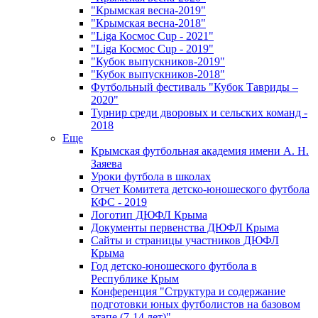
"Крымская весна-2019"
"Крымская весна-2018"
"Liga Космос Cup - 2021"
"Liga Космос Cup - 2019"
"Кубок выпускников-2019"
"Кубок выпускников-2018"
Футбольный фестиваль "Кубок Тавриды –
2020"
Турнир среди дворовых и сельских команд -
2018
Еще
Крымская футбольная академия имени А. Н.
Заяева
Уроки футбола в школах
Отчет Комитета детско-юношеского футбола
КФС - 2019
Логотип ДЮФЛ Крыма
Документы первенства ДЮФЛ Крыма
Сайты и страницы участников ДЮФЛ
Крыма
Год детско-юношеского футбола в
Республике Крым
Конференция "Структура и содержание
подготовки юных футболистов на базовом
этапе (7-14 лет)"