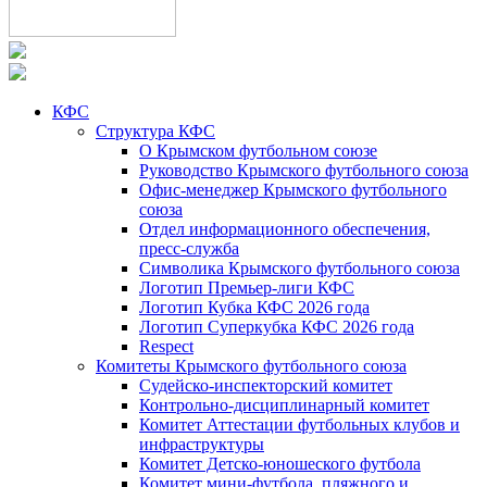
КФС
Структура КФС
О Крымском футбольном союзе
Руководство Крымского футбольного союза
Офис-менеджер Крымского футбольного
союза
Отдел информационного обеспечения,
пресс-служба
Символика Крымского футбольного союза
Логотип Премьер-лиги КФС
Логотип Кубка КФС 2026 года
Логотип Суперкубка КФС 2026 года
Respect
Комитеты Крымского футбольного союза
Судейско-инспекторский комитет
Контрольно-дисциплинарный комитет
Комитет Аттестации футбольных клубов и
инфраструктуры
Комитет Детско-юношеского футбола
Комитет мини-футбола, пляжного и