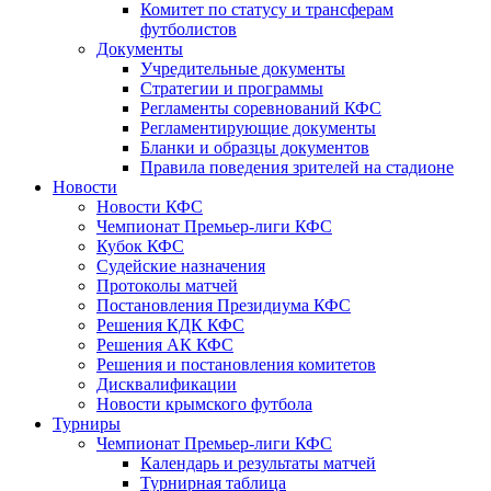
Комитет по статусу и трансферам
футболистов
Документы
Учредительные документы
Стратегии и программы
Регламенты соревнований КФС
Регламентирующие документы
Бланки и образцы документов
Правила поведения зрителей на стадионе
Новости
Новости КФС
Чемпионат Премьер-лиги КФС
Кубок КФС
Судейские назначения
Протоколы матчей
Постановления Президиума КФС
Решения КДК КФС
Решения АК КФС
Решения и постановления комитетов
Дисквалификации
Новости крымского футбола
Турниры
Чемпионат Премьер-лиги КФС
Календарь и результаты матчей
Турнирная таблица