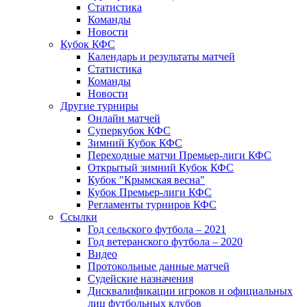
Статистика
Команды
Новости
Кубок КФС
Календарь и результаты матчей
Статистика
Команды
Новости
Другие турниры
Онлайн матчей
Суперкубок КФС
Зимний Кубок КФС
Переходные матчи Премьер-лиги КФС
Открытый зимний Кубок КФС
Кубок "Крымская весна"
Кубок Премьер-лиги КФС
Регламенты турниров КФС
Ссылки
Год сельского футбола – 2021
Год ветеранского футбола – 2020
Видео
Протокольные данные матчей
Судейские назначения
Дисквалификации игроков и официальных
лиц футбольных клубов