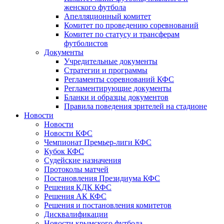
женского футбола
Апелляционный комитет
Комитет по проведению соревнований
Комитет по статусу и трансферам
футболистов
Документы
Учредительные документы
Стратегии и программы
Регламенты соревнований КФС
Регламентирующие документы
Бланки и образцы документов
Правила поведения зрителей на стадионе
Новости
Новости
Новости КФС
Чемпионат Премьер-лиги КФС
Кубок КФС
Судейские назначения
Протоколы матчей
Постановления Президиума КФС
Решения КДК КФС
Решения АК КФС
Решения и постановления комитетов
Дисквалификации
Новости крымского футбола