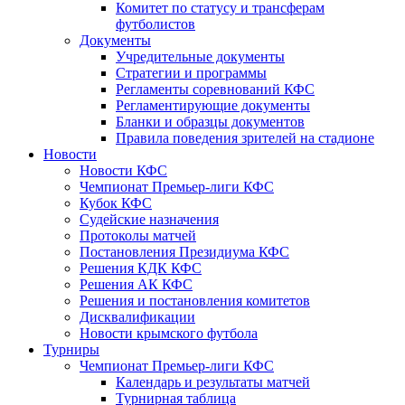
Комитет по статусу и трансферам
футболистов
Документы
Учредительные документы
Стратегии и программы
Регламенты соревнований КФС
Регламентирующие документы
Бланки и образцы документов
Правила поведения зрителей на стадионе
Новости
Новости КФС
Чемпионат Премьер-лиги КФС
Кубок КФС
Судейские назначения
Протоколы матчей
Постановления Президиума КФС
Решения КДК КФС
Решения АК КФС
Решения и постановления комитетов
Дисквалификации
Новости крымского футбола
Турниры
Чемпионат Премьер-лиги КФС
Календарь и результаты матчей
Турнирная таблица