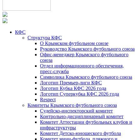
КФС
Структура КФС
О Крымском футбольном союзе
Руководство Крымского футбольного союза
Офис-менеджер Крымского футбольного
союза
Отдел информационного обеспечения,
пресс-служба
Символика Крымского футбольного союза
Логотип Премьер-лиги КФС
Логотип Кубка КФС 2026 года
Логотип Суперкубка КФС 2026 года
Respect
Комитеты Крымского футбольного союза
Судейско-инспекторский комитет
Контрольно-дисциплинарный комитет
Комитет Аттестации футбольных клубов и
инфраструктуры
Комитет Детско-юношеского футбола
Комитет мини-футбола, пляжного и