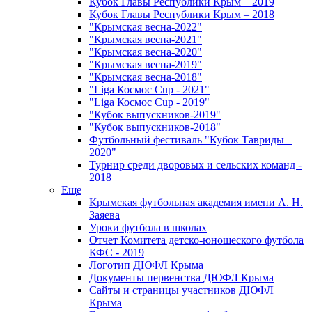
Кубок Главы Республики Крым – 2019
Кубок Главы Республики Крым – 2018
"Крымская весна-2022"
"Крымская весна-2021"
"Крымская весна-2020"
"Крымская весна-2019"
"Крымская весна-2018"
"Liga Космос Cup - 2021"
"Liga Космос Cup - 2019"
"Кубок выпускников-2019"
"Кубок выпускников-2018"
Футбольный фестиваль "Кубок Тавриды –
2020"
Турнир среди дворовых и сельских команд -
2018
Еще
Крымская футбольная академия имени А. Н.
Заяева
Уроки футбола в школах
Отчет Комитета детско-юношеского футбола
КФС - 2019
Логотип ДЮФЛ Крыма
Документы первенства ДЮФЛ Крыма
Сайты и страницы участников ДЮФЛ
Крыма