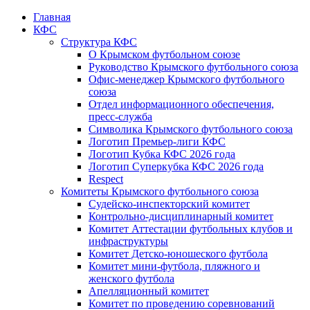
Главная
КФС
Структура КФС
О Крымском футбольном союзе
Руководство Крымского футбольного союза
Офис-менеджер Крымского футбольного
союза
Отдел информационного обеспечения,
пресс-служба
Символика Крымского футбольного союза
Логотип Премьер-лиги КФС
Логотип Кубка КФС 2026 года
Логотип Суперкубка КФС 2026 года
Respect
Комитеты Крымского футбольного союза
Судейско-инспекторский комитет
Контрольно-дисциплинарный комитет
Комитет Аттестации футбольных клубов и
инфраструктуры
Комитет Детско-юношеского футбола
Комитет мини-футбола, пляжного и
женского футбола
Апелляционный комитет
Комитет по проведению соревнований