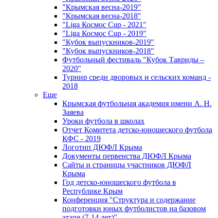
"Крымская весна-2019"
"Крымская весна-2018"
"Liga Космос Cup - 2021"
"Liga Космос Cup - 2019"
"Кубок выпускников-2019"
"Кубок выпускников-2018"
Футбольный фестиваль "Кубок Тавриды –
2020"
Турнир среди дворовых и сельских команд -
2018
Еще
Крымская футбольная академия имени А. Н.
Заяева
Уроки футбола в школах
Отчет Комитета детско-юношеского футбола
КФС - 2019
Логотип ДЮФЛ Крыма
Документы первенства ДЮФЛ Крыма
Сайты и страницы участников ДЮФЛ
Крыма
Год детско-юношеского футбола в
Республике Крым
Конференция "Структура и содержание
подготовки юных футболистов на базовом
этапе (7-14 лет)"