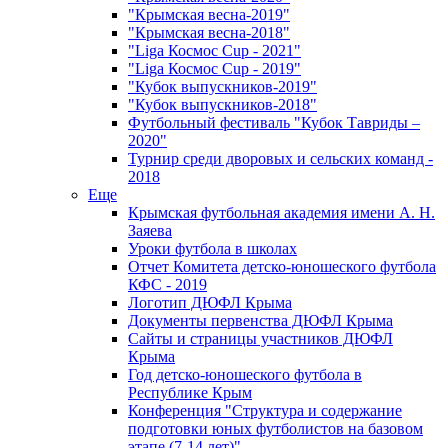
"Крымская весна-2019"
"Крымская весна-2018"
"Liga Космос Cup - 2021"
"Liga Космос Cup - 2019"
"Кубок выпускников-2019"
"Кубок выпускников-2018"
Футбольный фестиваль "Кубок Тавриды –
2020"
Турнир среди дворовых и сельских команд -
2018
Еще
Крымская футбольная академия имени А. Н.
Заяева
Уроки футбола в школах
Отчет Комитета детско-юношеского футбола
КФС - 2019
Логотип ДЮФЛ Крыма
Документы первенства ДЮФЛ Крыма
Сайты и страницы участников ДЮФЛ
Крыма
Год детско-юношеского футбола в
Республике Крым
Конференция "Структура и содержание
подготовки юных футболистов на базовом
этапе (7-14 лет)"