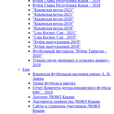
Кубок Главы Республики Крым – 2019
Кубок Главы Республики Крым – 2018
"Крымская весна-2022"
"Крымская весна-2021"
"Крымская весна-2020"
"Крымская весна-2019"
"Крымская весна-2018"
"Liga Космос Cup - 2021"
"Liga Космос Cup - 2019"
"Кубок выпускников-2019"
"Кубок выпускников-2018"
Футбольный фестиваль "Кубок Тавриды –
2020"
Турнир среди дворовых и сельских команд -
2018
Еще
Крымская футбольная академия имени А. Н.
Заяева
Уроки футбола в школах
Отчет Комитета детско-юношеского футбола
КФС - 2019
Логотип ДЮФЛ Крыма
Документы первенства ДЮФЛ Крыма
Сайты и страницы участников ДЮФЛ
Крыма