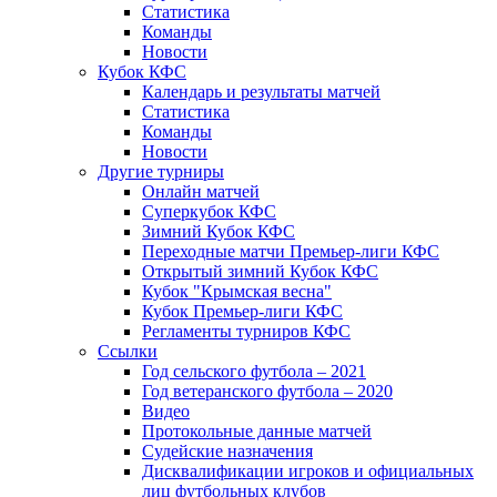
Статистика
Команды
Новости
Кубок КФС
Календарь и результаты матчей
Статистика
Команды
Новости
Другие турниры
Онлайн матчей
Суперкубок КФС
Зимний Кубок КФС
Переходные матчи Премьер-лиги КФС
Открытый зимний Кубок КФС
Кубок "Крымская весна"
Кубок Премьер-лиги КФС
Регламенты турниров КФС
Ссылки
Год сельского футбола – 2021
Год ветеранского футбола – 2020
Видео
Протокольные данные матчей
Судейские назначения
Дисквалификации игроков и официальных
лиц футбольных клубов