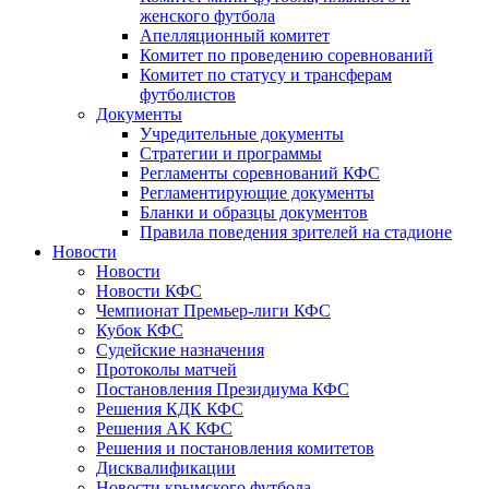
женского футбола
Апелляционный комитет
Комитет по проведению соревнований
Комитет по статусу и трансферам
футболистов
Документы
Учредительные документы
Стратегии и программы
Регламенты соревнований КФС
Регламентирующие документы
Бланки и образцы документов
Правила поведения зрителей на стадионе
Новости
Новости
Новости КФС
Чемпионат Премьер-лиги КФС
Кубок КФС
Судейские назначения
Протоколы матчей
Постановления Президиума КФС
Решения КДК КФС
Решения АК КФС
Решения и постановления комитетов
Дисквалификации
Новости крымского футбола