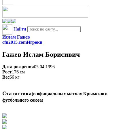
Найти
Ислам Гажев
cfu2015.com
Игроки
Гажев
Ислам Борисивич
Дата рождения
05.04.1996
Рост
176
см
Вес
66
кг
Статистика
(в официальных матчах Крымского
футбольного союза)