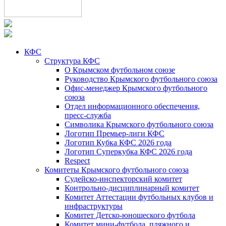
КФС
Структура КФС
О Крымском футбольном союзе
Руководство Крымского футбольного союза
Офис-менеджер Крымского футбольного
союза
Отдел информационного обеспечения,
пресс-служба
Символика Крымского футбольного союза
Логотип Премьер-лиги КФС
Логотип Кубка КФС 2026 года
Логотип Суперкубка КФС 2026 года
Respect
Комитеты Крымского футбольного союза
Судейско-инспекторский комитет
Контрольно-дисциплинарный комитет
Комитет Аттестации футбольных клубов и
инфраструктуры
Комитет Детско-юношеского футбола
Комитет мини-футбола, пляжного и