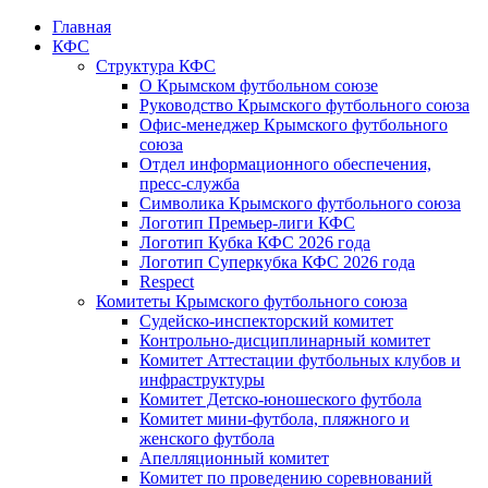
Главная
КФС
Структура КФС
О Крымском футбольном союзе
Руководство Крымского футбольного союза
Офис-менеджер Крымского футбольного
союза
Отдел информационного обеспечения,
пресс-служба
Символика Крымского футбольного союза
Логотип Премьер-лиги КФС
Логотип Кубка КФС 2026 года
Логотип Суперкубка КФС 2026 года
Respect
Комитеты Крымского футбольного союза
Судейско-инспекторский комитет
Контрольно-дисциплинарный комитет
Комитет Аттестации футбольных клубов и
инфраструктуры
Комитет Детско-юношеского футбола
Комитет мини-футбола, пляжного и
женского футбола
Апелляционный комитет
Комитет по проведению соревнований