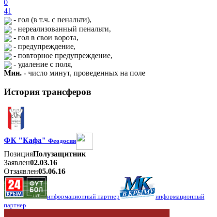
0
41
- гол (в т.ч. с пенальти),
- нереализованный пенальти,
- гол в свои ворота,
- предупреждение,
- повторное предупреждение,
- удаление с поля,
Мин.
- число минут, проведенных на поле
История трансферов
ФК "Кафа"
Феодосия
Позиция
Полузащитник
Заявлен
02.03.16
Отзаявлен
05.06.16
информационный партнер
информационный
партнер