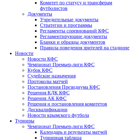
Комитет по статусу и трансферам
футболистов
Документы
Учредительные документы
Стратегии и программы
Регламенты соревнований КФС
Регламентирующие документы
Бланки и образцы документов
Правила поведения зрителей на стадионе
Новости
Новости КФС
Чемпионат Премьер-лиги КФС
Кубок КФС
Судейские назначения
Протоколы матчей
Постановления Президиума КФС
Решения КДК КФС
Решения АК КФС
Решения и постановления комитетов
Дисквалификации
Новости крымского футбола
Турниры
Чемпионат Премьер-лиги КФС
Календарь и результаты матчей
Турнирная таблица