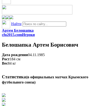
Найти
Артем Белошапка
cfu2015.com
Игроки
Белошапка
Артем Борисович
Дата рождения
04.11.1985
Рост
184
см
Вес
84
кг
Статистика
(в официальных матчах Крымского
футбольного союза)