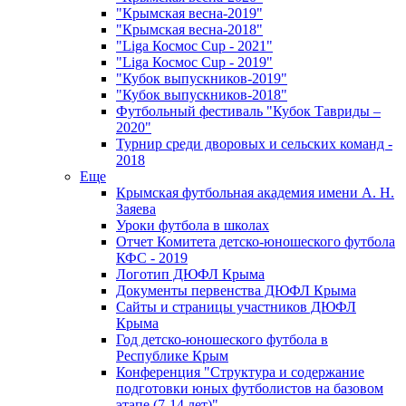
"Крымская весна-2019"
"Крымская весна-2018"
"Liga Космос Cup - 2021"
"Liga Космос Cup - 2019"
"Кубок выпускников-2019"
"Кубок выпускников-2018"
Футбольный фестиваль "Кубок Тавриды –
2020"
Турнир среди дворовых и сельских команд -
2018
Еще
Крымская футбольная академия имени А. Н.
Заяева
Уроки футбола в школах
Отчет Комитета детско-юношеского футбола
КФС - 2019
Логотип ДЮФЛ Крыма
Документы первенства ДЮФЛ Крыма
Сайты и страницы участников ДЮФЛ
Крыма
Год детско-юношеского футбола в
Республике Крым
Конференция "Структура и содержание
подготовки юных футболистов на базовом
этапе (7-14 лет)"