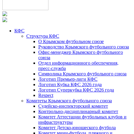
КФС
Структура КФС
О Крымском футбольном союзе
Руководство Крымского футбольного союза
Офис-менеджер Крымского футбольного
союза
Отдел информационного обеспечения,
пресс-служба
Символика Крымского футбольного союза
Логотип Премьер-лиги КФС
Логотип Кубка КФС 2026 года
Логотип Суперкубка КФС 2026 года
Respect
Комитеты Крымского футбольного союза
Судейско-инспекторский комитет
Контрольно-дисциплинарный комитет
Комитет Аттестации футбольных клубов и
инфраструктуры
Комитет Детско-юношеского футбола
Комитет мини-футбола, пляжного и