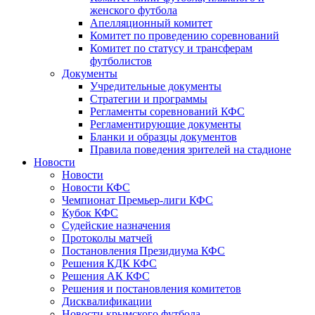
женского футбола
Апелляционный комитет
Комитет по проведению соревнований
Комитет по статусу и трансферам
футболистов
Документы
Учредительные документы
Стратегии и программы
Регламенты соревнований КФС
Регламентирующие документы
Бланки и образцы документов
Правила поведения зрителей на стадионе
Новости
Новости
Новости КФС
Чемпионат Премьер-лиги КФС
Кубок КФС
Судейские назначения
Протоколы матчей
Постановления Президиума КФС
Решения КДК КФС
Решения АК КФС
Решения и постановления комитетов
Дисквалификации
Новости крымского футбола