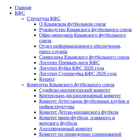
Главная
КФС
Структура КФС
О Крымском футбольном союзе
Руководство Крымского футбольного союза
Офис-менеджер Крымского футбольного
союза
Отдел информационного обеспечения,
пресс-служба
Символика Крымского футбольного союза
Логотип Премьер-лиги КФС
Логотип Кубка КФС 2026 года
Логотип Суперкубка КФС 2026 года
Respect
Комитеты Крымского футбольного союза
Судейско-инспекторский комитет
Контрольно-дисциплинарный комитет
Комитет Аттестации футбольных клубов и
инфраструктуры
Комитет Детско-юношеского футбола
Комитет мини-футбола, пляжного и
женского футбола
Апелляционный комитет
Комитет по проведению соревнований