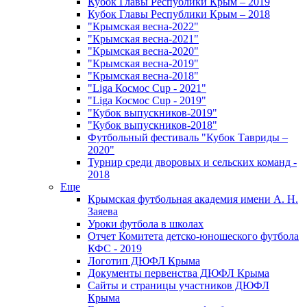
Кубок Главы Республики Крым – 2019
Кубок Главы Республики Крым – 2018
"Крымская весна-2022"
"Крымская весна-2021"
"Крымская весна-2020"
"Крымская весна-2019"
"Крымская весна-2018"
"Liga Космос Cup - 2021"
"Liga Космос Cup - 2019"
"Кубок выпускников-2019"
"Кубок выпускников-2018"
Футбольный фестиваль "Кубок Тавриды –
2020"
Турнир среди дворовых и сельских команд -
2018
Еще
Крымская футбольная академия имени А. Н.
Заяева
Уроки футбола в школах
Отчет Комитета детско-юношеского футбола
КФС - 2019
Логотип ДЮФЛ Крыма
Документы первенства ДЮФЛ Крыма
Сайты и страницы участников ДЮФЛ
Крыма