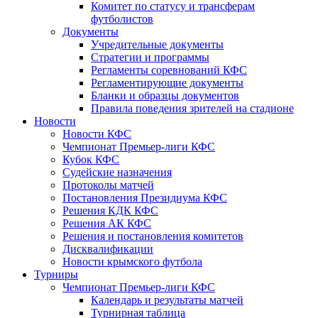
Комитет по статусу и трансферам
футболистов
Документы
Учредительные документы
Стратегии и программы
Регламенты соревнований КФС
Регламентирующие документы
Бланки и образцы документов
Правила поведения зрителей на стадионе
Новости
Новости КФС
Чемпионат Премьер-лиги КФС
Кубок КФС
Судейские назначения
Протоколы матчей
Постановления Президиума КФС
Решения КДК КФС
Решения АК КФС
Решения и постановления комитетов
Дисквалификации
Новости крымского футбола
Турниры
Чемпионат Премьер-лиги КФС
Календарь и результаты матчей
Турнирная таблица