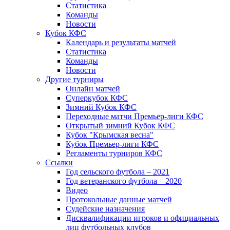
Статистика
Команды
Новости
Кубок КФС
Календарь и результаты матчей
Статистика
Команды
Новости
Другие турниры
Онлайн матчей
Суперкубок КФС
Зимний Кубок КФС
Переходные матчи Премьер-лиги КФС
Открытый зимний Кубок КФС
Кубок "Крымская весна"
Кубок Премьер-лиги КФС
Регламенты турниров КФС
Ссылки
Год сельского футбола – 2021
Год ветеранского футбола – 2020
Видео
Протокольные данные матчей
Судейские назначения
Дисквалификации игроков и официальных
лиц футбольных клубов