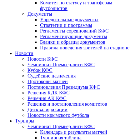
Комитет по статусу и трансферам
футболистов
Документы
Учредительные документы
Стратегии и программы
Регламенты соревнований КФС
Регламентирующие документы
Бланки и образцы документов
Правила поведения зрителей на стадионе
Новости
Новости КФС
Чемпионат Премьер-лиги КФС
Кубок КФС
Судейские назначения
Протоколы матчей
Постановления Президиума КФС
Решения КДК КФС
Решения АК КФС
Решения и постановления комитетов
Дисквалификации
Новости крымского футбола
Турниры
Чемпионат Премьер-лиги КФС
Календарь и результаты матчей
Турнирная таблица