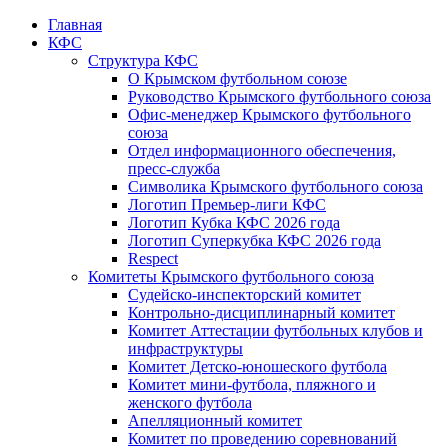
Главная
КФС
Структура КФС
О Крымском футбольном союзе
Руководство Крымского футбольного союза
Офис-менеджер Крымского футбольного
союза
Отдел информационного обеспечения,
пресс-служба
Символика Крымского футбольного союза
Логотип Премьер-лиги КФС
Логотип Кубка КФС 2026 года
Логотип Суперкубка КФС 2026 года
Respect
Комитеты Крымского футбольного союза
Судейско-инспекторский комитет
Контрольно-дисциплинарный комитет
Комитет Аттестации футбольных клубов и
инфраструктуры
Комитет Детско-юношеского футбола
Комитет мини-футбола, пляжного и
женского футбола
Апелляционный комитет
Комитет по проведению соревнований