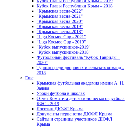
Кубок Главы Республики Крым – 2019
Кубок Главы Республики Крым – 2018
"Крымская весна-2022"
"Крымская весна-2021"
"Крымская весна-2020"
"Крымская весна-2019"
"Крымская весна-2018"
"Liga Космос Cup - 2021"
"Liga Космос Cup - 2019"
"Кубок выпускников-2019"
"Кубок выпускников-2018"
Футбольный фестиваль "Кубок Тавриды –
2020"
Турнир среди дворовых и сельских команд -
2018
Еще
Крымская футбольная академия имени А. Н.
Заяева
Уроки футбола в школах
Отчет Комитета детско-юношеского футбола
КФС - 2019
Логотип ДЮФЛ Крыма
Документы первенства ДЮФЛ Крыма
Сайты и страницы участников ДЮФЛ
Крыма