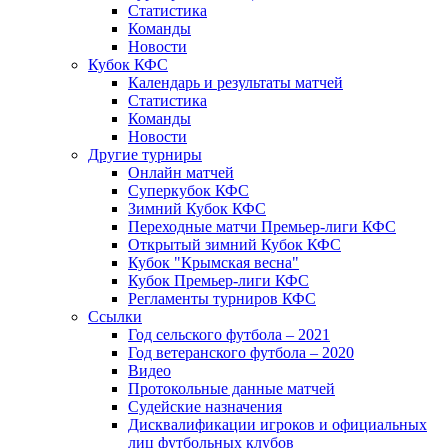
Статистика
Команды
Новости
Кубок КФС
Календарь и результаты матчей
Статистика
Команды
Новости
Другие турниры
Онлайн матчей
Суперкубок КФС
Зимний Кубок КФС
Переходные матчи Премьер-лиги КФС
Открытый зимний Кубок КФС
Кубок "Крымская весна"
Кубок Премьер-лиги КФС
Регламенты турниров КФС
Ссылки
Год сельского футбола – 2021
Год ветеранского футбола – 2020
Видео
Протокольные данные матчей
Судейские назначения
Дисквалификации игроков и официальных
лиц футбольных клубов