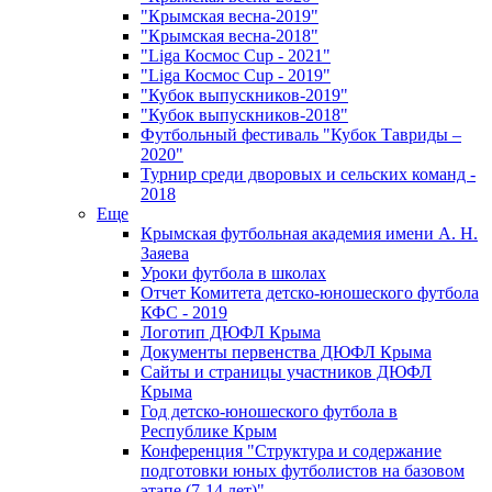
"Крымская весна-2019"
"Крымская весна-2018"
"Liga Космос Cup - 2021"
"Liga Космос Cup - 2019"
"Кубок выпускников-2019"
"Кубок выпускников-2018"
Футбольный фестиваль "Кубок Тавриды –
2020"
Турнир среди дворовых и сельских команд -
2018
Еще
Крымская футбольная академия имени А. Н.
Заяева
Уроки футбола в школах
Отчет Комитета детско-юношеского футбола
КФС - 2019
Логотип ДЮФЛ Крыма
Документы первенства ДЮФЛ Крыма
Сайты и страницы участников ДЮФЛ
Крыма
Год детско-юношеского футбола в
Республике Крым
Конференция "Структура и содержание
подготовки юных футболистов на базовом
этапе (7-14 лет)"