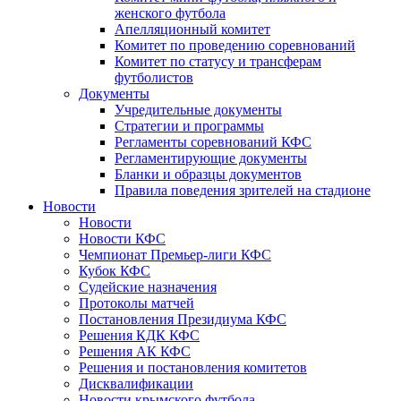
женского футбола
Апелляционный комитет
Комитет по проведению соревнований
Комитет по статусу и трансферам
футболистов
Документы
Учредительные документы
Стратегии и программы
Регламенты соревнований КФС
Регламентирующие документы
Бланки и образцы документов
Правила поведения зрителей на стадионе
Новости
Новости
Новости КФС
Чемпионат Премьер-лиги КФС
Кубок КФС
Судейские назначения
Протоколы матчей
Постановления Президиума КФС
Решения КДК КФС
Решения АК КФС
Решения и постановления комитетов
Дисквалификации
Новости крымского футбола