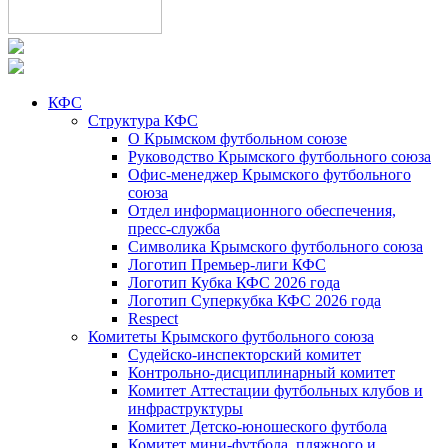
КФС
Структура КФС
О Крымском футбольном союзе
Руководство Крымского футбольного союза
Офис-менеджер Крымского футбольного
союза
Отдел информационного обеспечения,
пресс-служба
Символика Крымского футбольного союза
Логотип Премьер-лиги КФС
Логотип Кубка КФС 2026 года
Логотип Суперкубка КФС 2026 года
Respect
Комитеты Крымского футбольного союза
Судейско-инспекторский комитет
Контрольно-дисциплинарный комитет
Комитет Аттестации футбольных клубов и
инфраструктуры
Комитет Детско-юношеского футбола
Комитет мини-футбола, пляжного и