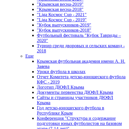
"Крымская весна-2019"
"Крымская весна-2018"
"Liga Космос Cup - 2021"
"Liga Космос Cup - 2019"
"Кубок выпускников-2019"
"Кубок выпускников-2018"
Футбольный фестиваль "Кубок Тавриды –
2020"
Турнир среди дворовых и сельских команд -
2018
Еще
Крымская футбольная академия имени А. Н.
Заяева
Уроки футбола в школах
Отчет Комитета детско-юношеского футбола
КФС - 2019
Логотип ДЮФЛ Крыма
Документы первенства ДЮФЛ Крыма
Сайты и страницы участников ДЮФЛ
Крыма
Год детско-юношеского футбола в
Республике Крым
Конференция "Структура и содержание
подготовки юных футболистов на базовом
этапе (7-14 лет)"