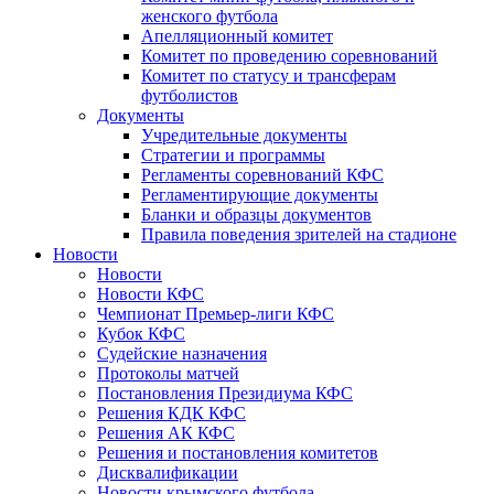
женского футбола
Апелляционный комитет
Комитет по проведению соревнований
Комитет по статусу и трансферам
футболистов
Документы
Учредительные документы
Стратегии и программы
Регламенты соревнований КФС
Регламентирующие документы
Бланки и образцы документов
Правила поведения зрителей на стадионе
Новости
Новости
Новости КФС
Чемпионат Премьер-лиги КФС
Кубок КФС
Судейские назначения
Протоколы матчей
Постановления Президиума КФС
Решения КДК КФС
Решения АК КФС
Решения и постановления комитетов
Дисквалификации
Новости крымского футбола