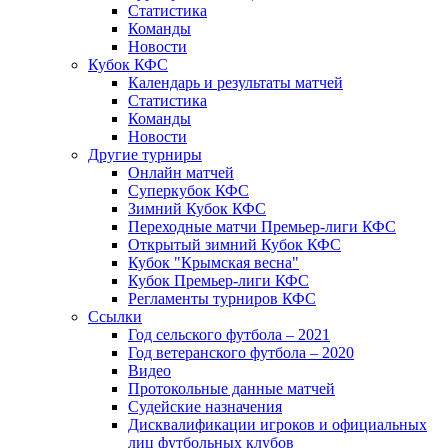
Статистика
Команды
Новости
Кубок КФС
Календарь и результаты матчей
Статистика
Команды
Новости
Другие турниры
Онлайн матчей
Суперкубок КФС
Зимний Кубок КФС
Переходные матчи Премьер-лиги КФС
Открытый зимний Кубок КФС
Кубок "Крымская весна"
Кубок Премьер-лиги КФС
Регламенты турниров КФС
Ссылки
Год сельского футбола – 2021
Год ветеранского футбола – 2020
Видео
Протокольные данные матчей
Судейские назначения
Дисквалификации игроков и официальных
лиц футбольных клубов