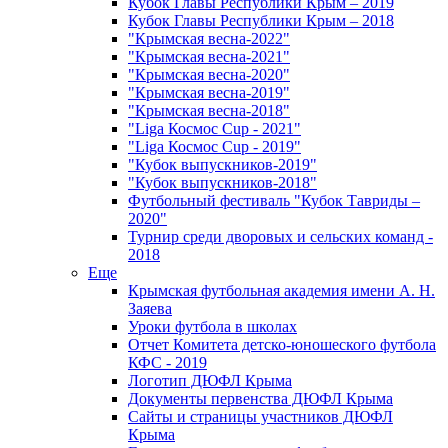
Кубок Главы Республики Крым – 2019
Кубок Главы Республики Крым – 2018
"Крымская весна-2022"
"Крымская весна-2021"
"Крымская весна-2020"
"Крымская весна-2019"
"Крымская весна-2018"
"Liga Космос Cup - 2021"
"Liga Космос Cup - 2019"
"Кубок выпускников-2019"
"Кубок выпускников-2018"
Футбольный фестиваль "Кубок Тавриды –
2020"
Турнир среди дворовых и сельских команд -
2018
Еще
Крымская футбольная академия имени А. Н.
Заяева
Уроки футбола в школах
Отчет Комитета детско-юношеского футбола
КФС - 2019
Логотип ДЮФЛ Крыма
Документы первенства ДЮФЛ Крыма
Сайты и страницы участников ДЮФЛ
Крыма