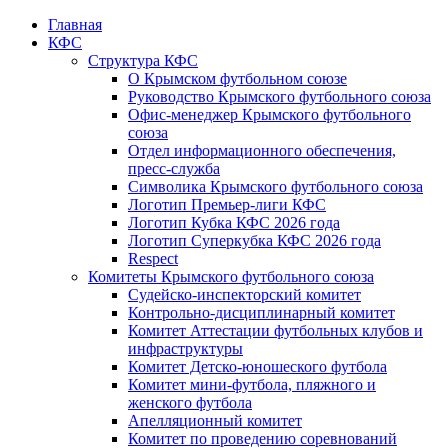
Главная
КФС
Структура КФС
О Крымском футбольном союзе
Руководство Крымского футбольного союза
Офис-менеджер Крымского футбольного
союза
Отдел информационного обеспечения,
пресс-служба
Символика Крымского футбольного союза
Логотип Премьер-лиги КФС
Логотип Кубка КФС 2026 года
Логотип Суперкубка КФС 2026 года
Respect
Комитеты Крымского футбольного союза
Судейско-инспекторский комитет
Контрольно-дисциплинарный комитет
Комитет Аттестации футбольных клубов и
инфраструктуры
Комитет Детско-юношеского футбола
Комитет мини-футбола, пляжного и
женского футбола
Апелляционный комитет
Комитет по проведению соревнований