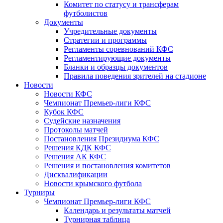
Комитет по статусу и трансферам
футболистов
Документы
Учредительные документы
Стратегии и программы
Регламенты соревнований КФС
Регламентирующие документы
Бланки и образцы документов
Правила поведения зрителей на стадионе
Новости
Новости КФС
Чемпионат Премьер-лиги КФС
Кубок КФС
Судейские назначения
Протоколы матчей
Постановления Президиума КФС
Решения КДК КФС
Решения АК КФС
Решения и постановления комитетов
Дисквалификации
Новости крымского футбола
Турниры
Чемпионат Премьер-лиги КФС
Календарь и результаты матчей
Турнирная таблица