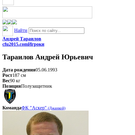
Найти
Андрей Тараилов
cfu2015.com
Игроки
Тараилов
Андрей Юрьевич
Дата рождения
05.06.1993
Рост
187
см
Вес
90
кг
Позиция
Полузащитник
Команда
ФК "Аскер"
(Джанкой)