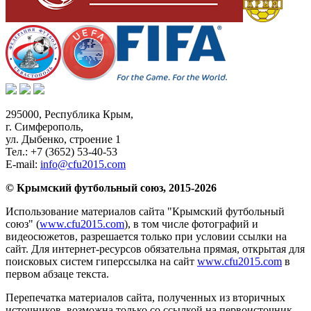
295000,
Республика Крым
,
г. Симферополь
,
ул. Дыбенко, строение 1
Тел.:
+7 (3652) 53-40-53
E-mail:
info@cfu2015.com
© Крымский футбольный союз, 2015-2026
Использование материалов сайта "Крымский футбольный
союз" (
www.cfu2015.com
), в том числе фотографий и
видеосюжетов, разрешается только при условии ссылки на
сайт. Для интернет-ресурсов обязательна прямая, открытая для
поисковых систем гиперссылка на сайт
www.cfu2015.com
в
первом абзаце текста.
Перепечатка материалов сайта, полученных из вторичных
источников, возможна только со ссылкой на первоисточник.