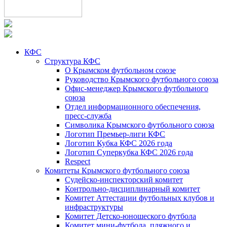
КФС
Структура КФС
О Крымском футбольном союзе
Руководство Крымского футбольного союза
Офис-менеджер Крымского футбольного
союза
Отдел информационного обеспечения,
пресс-служба
Символика Крымского футбольного союза
Логотип Премьер-лиги КФС
Логотип Кубка КФС 2026 года
Логотип Суперкубка КФС 2026 года
Respect
Комитеты Крымского футбольного союза
Судейско-инспекторский комитет
Контрольно-дисциплинарный комитет
Комитет Аттестации футбольных клубов и
инфраструктуры
Комитет Детско-юношеского футбола
Комитет мини-футбола, пляжного и