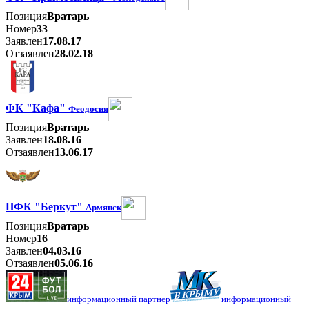
Позиция
Вратарь
Номер
33
Заявлен
17.08.17
Отзаявлен
28.02.18
ФК "Кафа"
Феодосия
Позиция
Вратарь
Заявлен
18.08.16
Отзаявлен
13.06.17
ПФК "Беркут"
Армянск
Позиция
Вратарь
Номер
16
Заявлен
04.03.16
Отзаявлен
05.06.16
информационный партнер
информационный