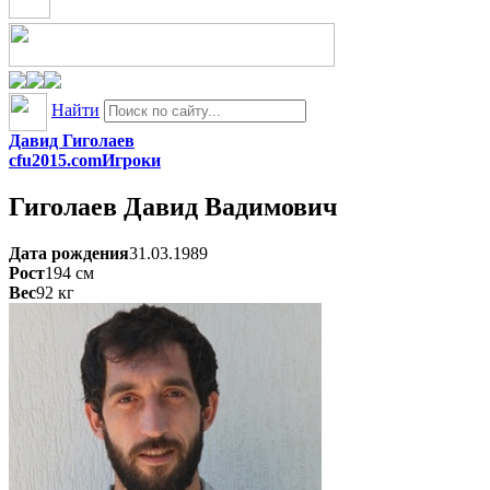
Найти
Давид Гиголаев
cfu2015.com
Игроки
Гиголаев
Давид Вадимович
Дата рождения
31.03.1989
Рост
194
см
Вес
92
кг