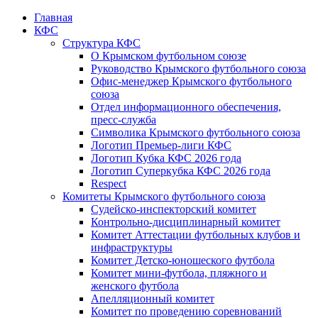
Главная
КФС
Структура КФС
О Крымском футбольном союзе
Руководство Крымского футбольного союза
Офис-менеджер Крымского футбольного
союза
Отдел информационного обеспечения,
пресс-служба
Символика Крымского футбольного союза
Логотип Премьер-лиги КФС
Логотип Кубка КФС 2026 года
Логотип Суперкубка КФС 2026 года
Respect
Комитеты Крымского футбольного союза
Судейско-инспекторский комитет
Контрольно-дисциплинарный комитет
Комитет Аттестации футбольных клубов и
инфраструктуры
Комитет Детско-юношеского футбола
Комитет мини-футбола, пляжного и
женского футбола
Апелляционный комитет
Комитет по проведению соревнований