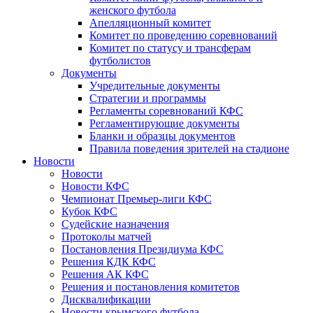
женского футбола
Апелляционный комитет
Комитет по проведению соревнований
Комитет по статусу и трансферам
футболистов
Документы
Учредительные документы
Стратегии и программы
Регламенты соревнований КФС
Регламентирующие документы
Бланки и образцы документов
Правила поведения зрителей на стадионе
Новости
Новости
Новости КФС
Чемпионат Премьер-лиги КФС
Кубок КФС
Судейские назначения
Протоколы матчей
Постановления Президиума КФС
Решения КДК КФС
Решения АК КФС
Решения и постановления комитетов
Дисквалификации
Новости крымского футбола