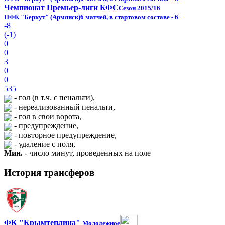
Чемпионат Премьер-лиги КФС
Сезон 2015/16
ПФК "Беркут" (Армянск)
6 матчей, в стартовом составе - 6
-8
(-1)
0
0
3
0
0
535
- гол (в т.ч. с пенальти),
- нереализованный пенальти,
- гол в свои ворота,
- предупреждение,
- повторное предупреждение,
- удаление с поля,
Мин.
- число минут, проведенных на поле
История трансферов
ФК "Крымтеплица"
Молодежное