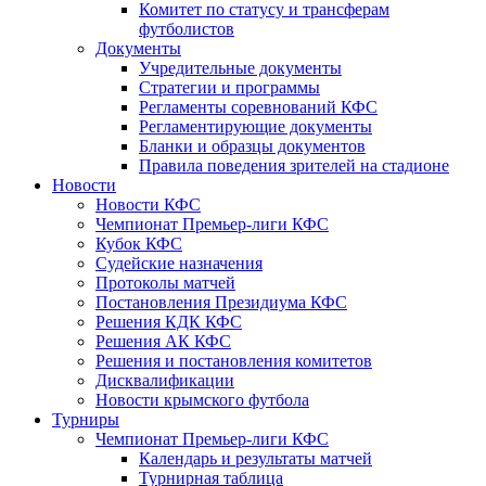
Комитет по статусу и трансферам
футболистов
Документы
Учредительные документы
Стратегии и программы
Регламенты соревнований КФС
Регламентирующие документы
Бланки и образцы документов
Правила поведения зрителей на стадионе
Новости
Новости КФС
Чемпионат Премьер-лиги КФС
Кубок КФС
Судейские назначения
Протоколы матчей
Постановления Президиума КФС
Решения КДК КФС
Решения АК КФС
Решения и постановления комитетов
Дисквалификации
Новости крымского футбола
Турниры
Чемпионат Премьер-лиги КФС
Календарь и результаты матчей
Турнирная таблица