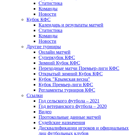
Статистика
Команды
Новости
Кубок КФС
Календарь и результаты матчей
Статистика
Команды
Новости
Другие турниры
Онлайн матчей
Суперкубок КФС
Зимний Кубок КФС
Переходные матчи Премьер-лиги КФС
Открытый зимний Кубок КФС
Кубок "Крымская весна"
Кубок Премьер-лиги КФС
Регламенты турниров КФС
Ссылки
Год сельского футбола – 2021
Год ветеранского футбола – 2020
Видео
Протокольные данные матчей
Судейские назначения
Дисквалификации игроков и официальных
лиц футбольных клубов