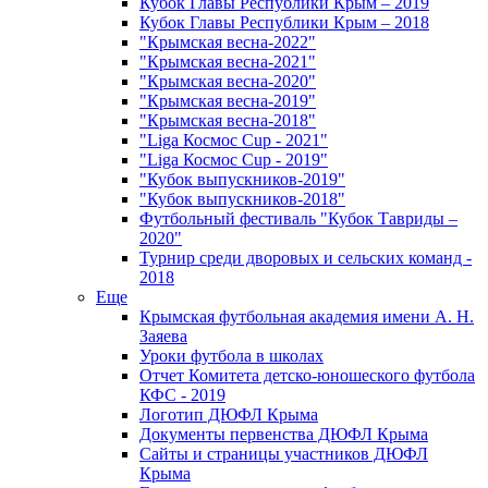
Кубок Главы Республики Крым – 2019
Кубок Главы Республики Крым – 2018
"Крымская весна-2022"
"Крымская весна-2021"
"Крымская весна-2020"
"Крымская весна-2019"
"Крымская весна-2018"
"Liga Космос Cup - 2021"
"Liga Космос Cup - 2019"
"Кубок выпускников-2019"
"Кубок выпускников-2018"
Футбольный фестиваль "Кубок Тавриды –
2020"
Турнир среди дворовых и сельских команд -
2018
Еще
Крымская футбольная академия имени А. Н.
Заяева
Уроки футбола в школах
Отчет Комитета детско-юношеского футбола
КФС - 2019
Логотип ДЮФЛ Крыма
Документы первенства ДЮФЛ Крыма
Сайты и страницы участников ДЮФЛ
Крыма