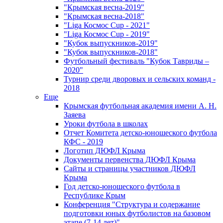
"Крымская весна-2019"
"Крымская весна-2018"
"Liga Космос Cup - 2021"
"Liga Космос Cup - 2019"
"Кубок выпускников-2019"
"Кубок выпускников-2018"
Футбольный фестиваль "Кубок Тавриды –
2020"
Турнир среди дворовых и сельских команд -
2018
Еще
Крымская футбольная академия имени А. Н.
Заяева
Уроки футбола в школах
Отчет Комитета детско-юношеского футбола
КФС - 2019
Логотип ДЮФЛ Крыма
Документы первенства ДЮФЛ Крыма
Сайты и страницы участников ДЮФЛ
Крыма
Год детско-юношеского футбола в
Республике Крым
Конференция "Структура и содержание
подготовки юных футболистов на базовом
этапе (7-14 лет)"