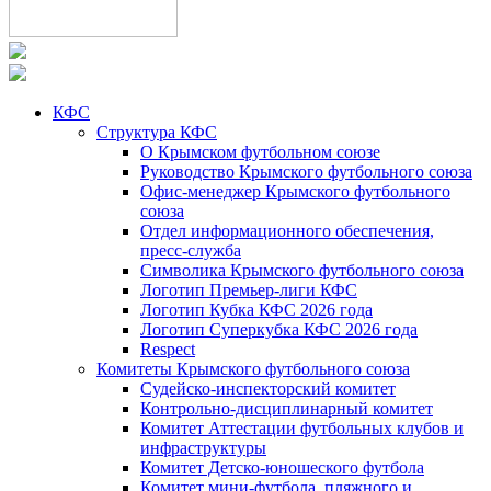
КФС
Структура КФС
О Крымском футбольном союзе
Руководство Крымского футбольного союза
Офис-менеджер Крымского футбольного
союза
Отдел информационного обеспечения,
пресс-служба
Символика Крымского футбольного союза
Логотип Премьер-лиги КФС
Логотип Кубка КФС 2026 года
Логотип Суперкубка КФС 2026 года
Respect
Комитеты Крымского футбольного союза
Судейско-инспекторский комитет
Контрольно-дисциплинарный комитет
Комитет Аттестации футбольных клубов и
инфраструктуры
Комитет Детско-юношеского футбола
Комитет мини-футбола, пляжного и