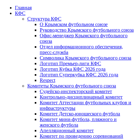
Главная
КФС
Структура КФС
О Крымском футбольном союзе
Руководство Крымского футбольного союза
Офис-менеджер Крымского футбольного
союза
Отдел информационного обеспечения,
пресс-служба
Символика Крымского футбольного союза
Логотип Премьер-лиги КФС
Логотип Кубка КФС 2026 года
Логотип Суперкубка КФС 2026 года
Respect
Комитеты Крымского футбольного союза
Судейско-инспекторский комитет
Контрольно-дисциплинарный комитет
Комитет Аттестации футбольных клубов и
инфраструктуры
Комитет Детско-юношеского футбола
Комитет мини-футбола, пляжного и
женского футбола
Апелляционный комитет
Комитет по проведению соревнований