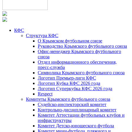
КФС
Структура КФС
О Крымском футбольном союзе
Руководство Крымского футбольного союза
Офис-менеджер Крымского футбольного
союза
Отдел информационного обеспечения,
пресс-служба
Символика Крымского футбольного союза
Логотип Премьер-лиги КФС
Логотип Кубка КФС 2026 года
Логотип Суперкубка КФС 2026 года
Respect
Комитеты Крымского футбольного союза
Судейско-инспекторский комитет
Контрольно-дисциплинарный комитет
Комитет Аттестации футбольных клубов и
инфраструктуры
Комитет Детско-юношеского футбола
Комитет мини-футбола, пляжного и