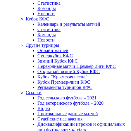
Статистика
Команды
Новости
Кубок КФС
Календарь и результаты матчей
Статистика
Команды
Новости
Другие турниры
Онлайн матчей
Суперкубок КФС
Зимний Кубок КФС
Переходные матчи Премьер-лиги КФС
Открытый зимний Кубок КФС
Кубок "Крымская весна"
Кубок Премьер-лиги КФС
Регламенты турниров КФС
Ссылки
Год сельского футбола – 2021
Год ветеранского футбола – 2020
Видео
Протокольные данные матчей
Судейские назначения
Дисквалификации игроков и официальных
лиц футбольных клубов