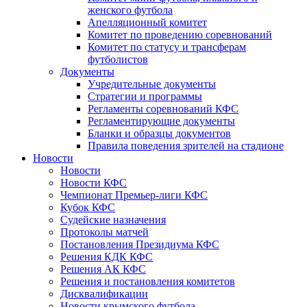
женского футбола
Апелляционный комитет
Комитет по проведению соревнований
Комитет по статусу и трансферам
футболистов
Документы
Учредительные документы
Стратегии и программы
Регламенты соревнований КФС
Регламентирующие документы
Бланки и образцы документов
Правила поведения зрителей на стадионе
Новости
Новости
Новости КФС
Чемпионат Премьер-лиги КФС
Кубок КФС
Судейские назначения
Протоколы матчей
Постановления Президиума КФС
Решения КДК КФС
Решения АК КФС
Решения и постановления комитетов
Дисквалификации
Новости крымского футбола