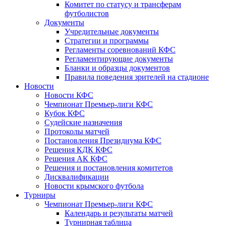
Комитет по статусу и трансферам
футболистов
Документы
Учредительные документы
Стратегии и программы
Регламенты соревнований КФС
Регламентирующие документы
Бланки и образцы документов
Правила поведения зрителей на стадионе
Новости
Новости КФС
Чемпионат Премьер-лиги КФС
Кубок КФС
Судейские назначения
Протоколы матчей
Постановления Президиума КФС
Решения КДК КФС
Решения АК КФС
Решения и постановления комитетов
Дисквалификации
Новости крымского футбола
Турниры
Чемпионат Премьер-лиги КФС
Календарь и результаты матчей
Турнирная таблица