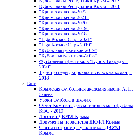
Кубок Главы Республики Крым – 2019
Кубок Главы Республики Крым – 2018
"Крымская весна-2022"
"Крымская весна-2021"
"Крымская весна-2020"
"Крымская весна-2019"
"Крымская весна-2018"
"Liga Космос Cup - 2021"
"Liga Космос Cup - 2019"
"Кубок выпускников-2019"
"Кубок выпускников-2018"
Футбольный фестиваль "Кубок Тавриды –
2020"
Турнир среди дворовых и сельских команд -
2018
Еще
Крымская футбольная академия имени А. Н.
Заяева
Уроки футбола в школах
Отчет Комитета детско-юношеского футбола
КФС - 2019
Логотип ДЮФЛ Крыма
Документы первенства ДЮФЛ Крыма
Сайты и страницы участников ДЮФЛ
Крыма