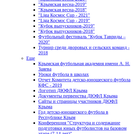
"Крымская весна-2019"
"Крымская весна-2018"
"Liga Космос Cup - 2021"
"Liga Космос Cup - 2019"
"Кубок выпускников-2019"
"Кубок выпускников-2018"
Футбольный фестиваль "Кубок Тавриды –
2020"
Турнир среди дворовых и сельских команд -
2018
Еще
Крымская футбольная академия имени А. Н.
Заяева
Уроки футбола в школах
Отчет Комитета детско-юношеского футбола
КФС - 2019
Логотип ДЮФЛ Крыма
Документы первенства ДЮФЛ Крыма
Сайты и страницы участников ДЮФЛ
Крыма
Год детско-юношеского футбола в
Республике Крым
Конференция "Структура и содержание
подготовки юных футболистов на базовом
этапе (7-14 лет)"