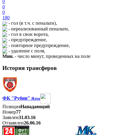
0
0
0
180
- гол (в т.ч. с пенальти),
- нереализованный пенальти,
- гол в свои ворота,
- предупреждение,
- повторное предупреждение,
- удаление с поля,
Мин.
- число минут, проведенных на поле
История трансферов
ФК "Рубин"
Ялта
Позиция
Нападающий
Номер
77
Заявлен
31.03.16
Отзаявлен
26.06.16