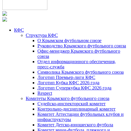
КФС
Структура КФС
О Крымском футбольном союзе
Руководство Крымского футбольного союза
Офис-менеджер Крымского футбольного
союза
Отдел информационного обеспечения,
пресс-служба
Символика Крымского футбольного союза
Логотип Премьер-лиги КФС
Логотип Кубка КФС 2026 года
Логотип Суперкубка КФС 2026 года
Respect
Комитеты Крымского футбольного союза
Судейско-инспекторский комитет
Контрольно-дисциплинарный комитет
Комитет Аттестации футбольных клубов и
инфраструктуры
Комитет Детско-юношеского футбола
Комитет мини-футбола, пляжного и