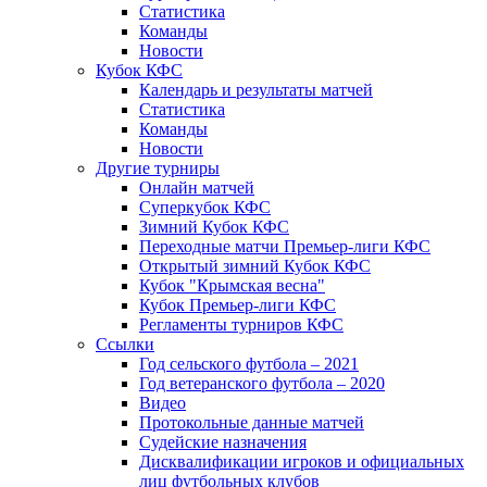
Статистика
Команды
Новости
Кубок КФС
Календарь и результаты матчей
Статистика
Команды
Новости
Другие турниры
Онлайн матчей
Суперкубок КФС
Зимний Кубок КФС
Переходные матчи Премьер-лиги КФС
Открытый зимний Кубок КФС
Кубок "Крымская весна"
Кубок Премьер-лиги КФС
Регламенты турниров КФС
Ссылки
Год сельского футбола – 2021
Год ветеранского футбола – 2020
Видео
Протокольные данные матчей
Судейские назначения
Дисквалификации игроков и официальных
лиц футбольных клубов