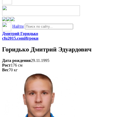
Найти
Дмитрий Горидько
cfu2015.com
Игроки
Горидько
Дмитрий Эдуардович
Дата рождения
29.11.1995
Рост
176
см
Вес
70
кг