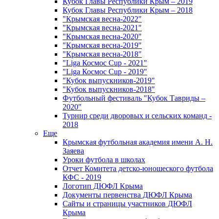
Кубок Главы Республики Крым – 2019
Кубок Главы Республики Крым – 2018
"Крымская весна-2022"
"Крымская весна-2021"
"Крымская весна-2020"
"Крымская весна-2019"
"Крымская весна-2018"
"Liga Космос Cup - 2021"
"Liga Космос Cup - 2019"
"Кубок выпускников-2019"
"Кубок выпускников-2018"
Футбольный фестиваль "Кубок Тавриды –
2020"
Турнир среди дворовых и сельских команд -
2018
Еще
Крымская футбольная академия имени А. Н.
Заяева
Уроки футбола в школах
Отчет Комитета детско-юношеского футбола
КФС - 2019
Логотип ДЮФЛ Крыма
Документы первенства ДЮФЛ Крыма
Сайты и страницы участников ДЮФЛ
Крыма