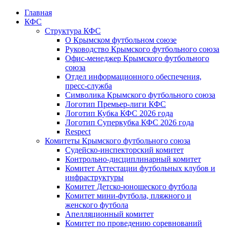
Главная
КФС
Структура КФС
О Крымском футбольном союзе
Руководство Крымского футбольного союза
Офис-менеджер Крымского футбольного
союза
Отдел информационного обеспечения,
пресс-служба
Символика Крымского футбольного союза
Логотип Премьер-лиги КФС
Логотип Кубка КФС 2026 года
Логотип Суперкубка КФС 2026 года
Respect
Комитеты Крымского футбольного союза
Судейско-инспекторский комитет
Контрольно-дисциплинарный комитет
Комитет Аттестации футбольных клубов и
инфраструктуры
Комитет Детско-юношеского футбола
Комитет мини-футбола, пляжного и
женского футбола
Апелляционный комитет
Комитет по проведению соревнований