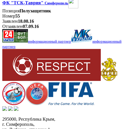
ФК "ТСК-Таврия"
Симферополь
Позиция
Полузащитник
Номер
55
Заявлен
18.08.16
Отзаявлен
07.09.16
информационный партнер
информационный
партнер
295000,
Республика Крым
,
г. Симферополь
,