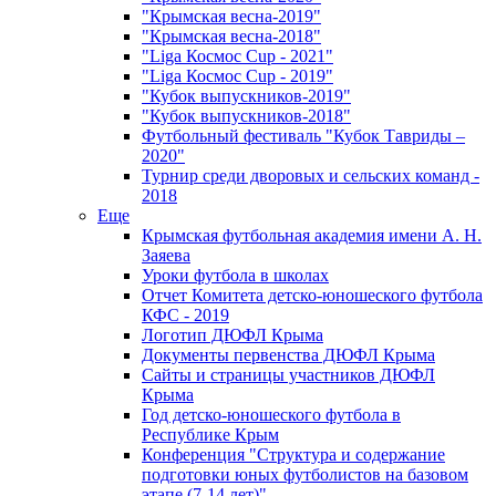
"Крымская весна-2019"
"Крымская весна-2018"
"Liga Космос Cup - 2021"
"Liga Космос Cup - 2019"
"Кубок выпускников-2019"
"Кубок выпускников-2018"
Футбольный фестиваль "Кубок Тавриды –
2020"
Турнир среди дворовых и сельских команд -
2018
Еще
Крымская футбольная академия имени А. Н.
Заяева
Уроки футбола в школах
Отчет Комитета детско-юношеского футбола
КФС - 2019
Логотип ДЮФЛ Крыма
Документы первенства ДЮФЛ Крыма
Сайты и страницы участников ДЮФЛ
Крыма
Год детско-юношеского футбола в
Республике Крым
Конференция "Структура и содержание
подготовки юных футболистов на базовом
этапе (7-14 лет)"