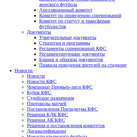
женского футбола
Апелляционный комитет
Комитет по проведению соревнований
Комитет по статусу и трансферам
футболистов
Документы
Учредительные документы
Стратегии и программы
Регламенты соревнований КФС
Регламентирующие документы
Бланки и образцы документов
Правила поведения зрителей на стадионе
Новости
Новости
Новости КФС
Чемпионат Премьер-лиги КФС
Кубок КФС
Судейские назначения
Протоколы матчей
Постановления Президиума КФС
Решения КДК КФС
Решения АК КФС
Решения и постановления комитетов
Дисквалификации
Новости крымского футбола