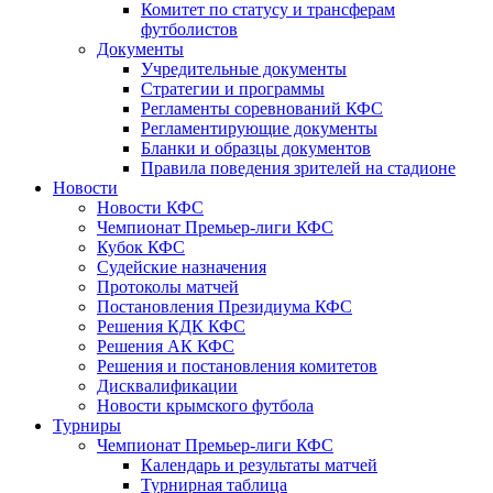
Комитет по статусу и трансферам
футболистов
Документы
Учредительные документы
Стратегии и программы
Регламенты соревнований КФС
Регламентирующие документы
Бланки и образцы документов
Правила поведения зрителей на стадионе
Новости
Новости КФС
Чемпионат Премьер-лиги КФС
Кубок КФС
Судейские назначения
Протоколы матчей
Постановления Президиума КФС
Решения КДК КФС
Решения АК КФС
Решения и постановления комитетов
Дисквалификации
Новости крымского футбола
Турниры
Чемпионат Премьер-лиги КФС
Календарь и результаты матчей
Турнирная таблица