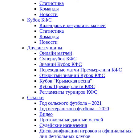
Статистика
Команды
Новости
Кубок КФС
Календарь и результаты матчей
Статистика
Команды
Новости
Другие турниры
Онлайн матчей
Суперкубок КФС
Зимний Кубок КФС
Переходные матчи Премьер-лиги КФС
Открытый зимний Кубок КФС
Кубок "Крымская весна"
Кубок Премьер-лиги КФС
Регламенты турниров КФС
Ссылки
Год сельского футбола – 2021
Год ветеранского футбола – 2020
Видео
Протокольные данные матчей
Судейские назначения
Дисквалификации игроков и официальных
лиц футбольных клубов