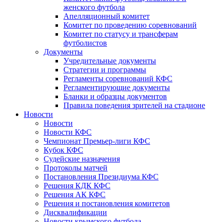
женского футбола
Апелляционный комитет
Комитет по проведению соревнований
Комитет по статусу и трансферам
футболистов
Документы
Учредительные документы
Стратегии и программы
Регламенты соревнований КФС
Регламентирующие документы
Бланки и образцы документов
Правила поведения зрителей на стадионе
Новости
Новости
Новости КФС
Чемпионат Премьер-лиги КФС
Кубок КФС
Судейские назначения
Протоколы матчей
Постановления Президиума КФС
Решения КДК КФС
Решения АК КФС
Решения и постановления комитетов
Дисквалификации
Новости крымского футбола