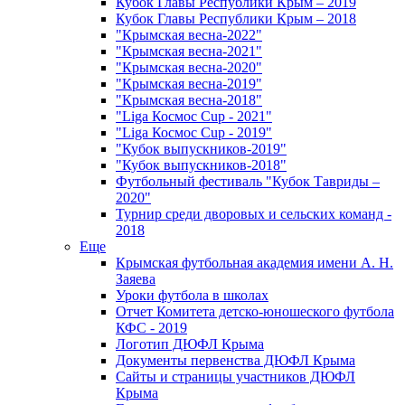
Кубок Главы Республики Крым – 2019
Кубок Главы Республики Крым – 2018
"Крымская весна-2022"
"Крымская весна-2021"
"Крымская весна-2020"
"Крымская весна-2019"
"Крымская весна-2018"
"Liga Космос Cup - 2021"
"Liga Космос Cup - 2019"
"Кубок выпускников-2019"
"Кубок выпускников-2018"
Футбольный фестиваль "Кубок Тавриды –
2020"
Турнир среди дворовых и сельских команд -
2018
Еще
Крымская футбольная академия имени А. Н.
Заяева
Уроки футбола в школах
Отчет Комитета детско-юношеского футбола
КФС - 2019
Логотип ДЮФЛ Крыма
Документы первенства ДЮФЛ Крыма
Сайты и страницы участников ДЮФЛ
Крыма