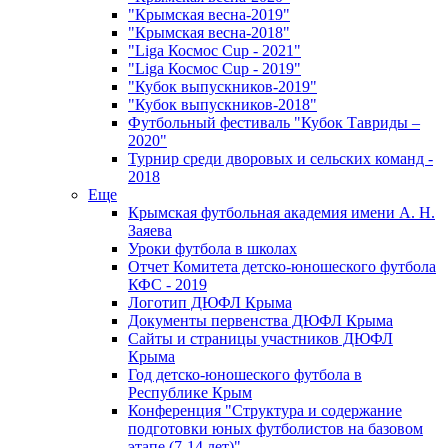
"Крымская весна-2019"
"Крымская весна-2018"
"Liga Космос Cup - 2021"
"Liga Космос Cup - 2019"
"Кубок выпускников-2019"
"Кубок выпускников-2018"
Футбольный фестиваль "Кубок Тавриды –
2020"
Турнир среди дворовых и сельских команд -
2018
Еще
Крымская футбольная академия имени А. Н.
Заяева
Уроки футбола в школах
Отчет Комитета детско-юношеского футбола
КФС - 2019
Логотип ДЮФЛ Крыма
Документы первенства ДЮФЛ Крыма
Сайты и страницы участников ДЮФЛ
Крыма
Год детско-юношеского футбола в
Республике Крым
Конференция "Структура и содержание
подготовки юных футболистов на базовом
этапе (7-14 лет)"