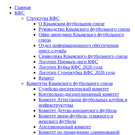
Главная
КФС
Структура КФС
О Крымском футбольном союзе
Руководство Крымского футбольного союза
Офис-менеджер Крымского футбольного
союза
Отдел информационного обеспечения,
пресс-служба
Символика Крымского футбольного союза
Логотип Премьер-лиги КФС
Логотип Кубка КФС 2026 года
Логотип Суперкубка КФС 2026 года
Respect
Комитеты Крымского футбольного союза
Судейско-инспекторский комитет
Контрольно-дисциплинарный комитет
Комитет Аттестации футбольных клубов и
инфраструктуры
Комитет Детско-юношеского футбола
Комитет мини-футбола, пляжного и
женского футбола
Апелляционный комитет
Комитет по проведению соревнований