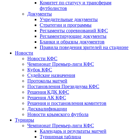
Комитет по статусу и трансферам
футболистов
Документы
Учредительные документы
Стратегии и программы
Регламенты соревнований КФС
Регламентирующие документы
Бланки и образцы документов
Правила поведения зрителей на стадионе
Новости
Новости КФС
Чемпионат Премьер-лиги КФС
Кубок КФС
Судейские назначения
Протоколы матчей
Постановления Президиума КФС
Решения КДК КФС
Решения АК КФС
Решения и постановления комитетов
Дисквалификации
Новости крымского футбола
Турниры
Чемпионат Премьер-лиги КФС
Календарь и результаты матчей
Турнирная таблица