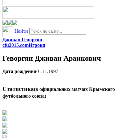
Найти
Дживан Геворгян
cfu2015.com
Игроки
Геворгян
Дживан Араикович
Дата рождения
01.11.1997
Статистика
(в официальных матчах Крымского
футбольного союза)