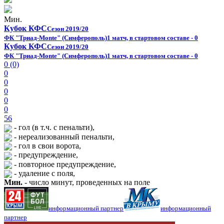
Мин.
Кубок КФС
Сезон 2019/20
ФК "Триад-Monte" (Симферополь)
1 матч, в стартовом составе - 0
Кубок КФС
Сезон 2019/20
ФК "Триад-Monte" (Симферополь)
1 матч, в стартовом составе - 0
0 (0)
0
0
0
0
0
56
- гол (в т.ч. с пенальти),
- нереализованный пенальти,
- гол в свои ворота,
- предупреждение,
- повторное предупреждение,
- удаление с поля,
Мин.
- число минут, проведенных на поле
информационный партнер
информационный
партнер