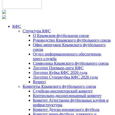
КФС
Структура КФС
О Крымском футбольном союзе
Руководство Крымского футбольного союза
Офис-менеджер Крымского футбольного
союза
Отдел информационного обеспечения,
пресс-служба
Символика Крымского футбольного союза
Логотип Премьер-лиги КФС
Логотип Кубка КФС 2026 года
Логотип Суперкубка КФС 2026 года
Respect
Комитеты Крымского футбольного союза
Судейско-инспекторский комитет
Контрольно-дисциплинарный комитет
Комитет Аттестации футбольных клубов и
инфраструктуры
Комитет Детско-юношеского футбола
Комитет мини-футбола, пляжного и