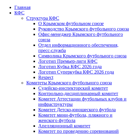
Главная
КФС
Структура КФС
О Крымском футбольном союзе
Руководство Крымского футбольного союза
Офис-менеджер Крымского футбольного
союза
Отдел информационного обеспечения,
пресс-служба
Символика Крымского футбольного союза
Логотип Премьер-лиги КФС
Логотип Кубка КФС 2026 года
Логотип Суперкубка КФС 2026 года
Respect
Комитеты Крымского футбольного союза
Судейско-инспекторский комитет
Контрольно-дисциплинарный комитет
Комитет Аттестации футбольных клубов и
инфраструктуры
Комитет Детско-юношеского футбола
Комитет мини-футбола, пляжного и
женского футбола
Апелляционный комитет
Комитет по проведению соревнований