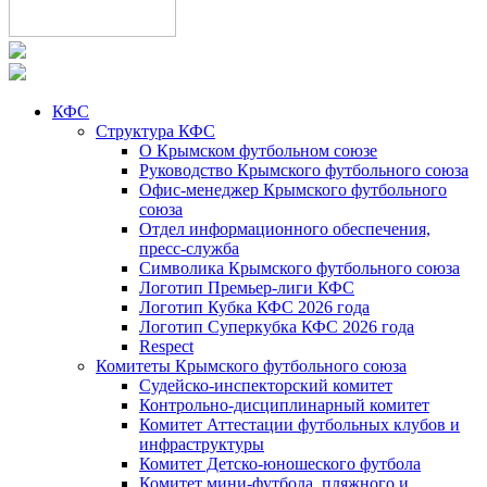
КФС
Структура КФС
О Крымском футбольном союзе
Руководство Крымского футбольного союза
Офис-менеджер Крымского футбольного
союза
Отдел информационного обеспечения,
пресс-служба
Символика Крымского футбольного союза
Логотип Премьер-лиги КФС
Логотип Кубка КФС 2026 года
Логотип Суперкубка КФС 2026 года
Respect
Комитеты Крымского футбольного союза
Судейско-инспекторский комитет
Контрольно-дисциплинарный комитет
Комитет Аттестации футбольных клубов и
инфраструктуры
Комитет Детско-юношеского футбола
Комитет мини-футбола, пляжного и