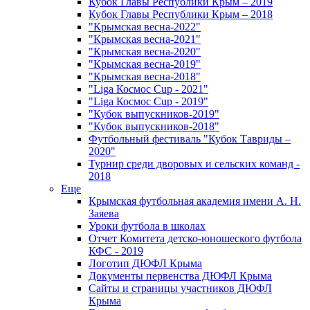
Кубок Главы Республики Крым – 2019
Кубок Главы Республики Крым – 2018
"Крымская весна-2022"
"Крымская весна-2021"
"Крымская весна-2020"
"Крымская весна-2019"
"Крымская весна-2018"
"Liga Космос Cup - 2021"
"Liga Космос Cup - 2019"
"Кубок выпускников-2019"
"Кубок выпускников-2018"
Футбольный фестиваль "Кубок Тавриды –
2020"
Турнир среди дворовых и сельских команд -
2018
Еще
Крымская футбольная академия имени А. Н.
Заяева
Уроки футбола в школах
Отчет Комитета детско-юношеского футбола
КФС - 2019
Логотип ДЮФЛ Крыма
Документы первенства ДЮФЛ Крыма
Сайты и страницы участников ДЮФЛ
Крыма