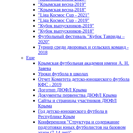
"Крымская весна-2019"
"Крымская весна-2018"
"Liga Космос Cup - 2021"
"Liga Космос Cup - 2019"
"Кубок выпускников-2019"
"Кубок выпускников-2018"
Футбольный фестиваль "Кубок Тавриды –
2020"
Турнир среди дворовых и сельских команд -
2018
Еще
Крымская футбольная академия имени А. Н.
Заяева
Уроки футбола в школах
Отчет Комитета детско-юношеского футбола
КФС - 2019
Логотип ДЮФЛ Крыма
Документы первенства ДЮФЛ Крыма
Сайты и страницы участников ДЮФЛ
Крыма
Год детско-юношеского футбола в
Республике Крым
Конференция "Структура и содержание
подготовки юных футболистов на базовом
этапе (7-14 лет)"