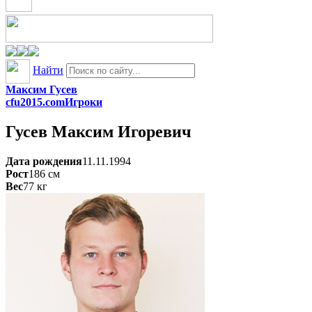
Найти
Максим Гусев
cfu2015.com
Игроки
Гусев
Максим Игоревич
Дата рождения
11.11.1994
Рост
186
см
Вес
77
кг