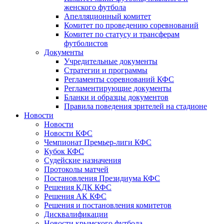
женского футбола
Апелляционный комитет
Комитет по проведению соревнований
Комитет по статусу и трансферам
футболистов
Документы
Учредительные документы
Стратегии и программы
Регламенты соревнований КФС
Регламентирующие документы
Бланки и образцы документов
Правила поведения зрителей на стадионе
Новости
Новости
Новости КФС
Чемпионат Премьер-лиги КФС
Кубок КФС
Судейские назначения
Протоколы матчей
Постановления Президиума КФС
Решения КДК КФС
Решения АК КФС
Решения и постановления комитетов
Дисквалификации
Новости крымского футбола