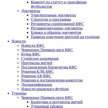
Комитет по статусу и трансферам
футболистов
Документы
Учредительные документы
Стратегии и программы
Регламенты соревнований КФС
Регламентирующие документы
Бланки и образцы документов
Правила поведения зрителей на стадионе
Новости
Новости КФС
Чемпионат Премьер-лиги КФС
Кубок КФС
Судейские назначения
Протоколы матчей
Постановления Президиума КФС
Решения КДК КФС
Решения АК КФС
Решения и постановления комитетов
Дисквалификации
Новости крымского футбола
Турниры
Чемпионат Премьер-лиги КФС
Календарь и результаты матчей
Турнирная таблица