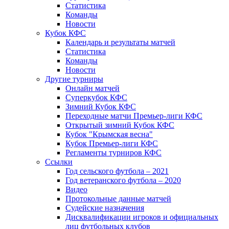
Статистика
Команды
Новости
Кубок КФС
Календарь и результаты матчей
Статистика
Команды
Новости
Другие турниры
Онлайн матчей
Суперкубок КФС
Зимний Кубок КФС
Переходные матчи Премьер-лиги КФС
Открытый зимний Кубок КФС
Кубок "Крымская весна"
Кубок Премьер-лиги КФС
Регламенты турниров КФС
Ссылки
Год сельского футбола – 2021
Год ветеранского футбола – 2020
Видео
Протокольные данные матчей
Судейские назначения
Дисквалификации игроков и официальных
лиц футбольных клубов