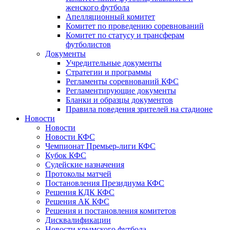
женского футбола
Апелляционный комитет
Комитет по проведению соревнований
Комитет по статусу и трансферам
футболистов
Документы
Учредительные документы
Стратегии и программы
Регламенты соревнований КФС
Регламентирующие документы
Бланки и образцы документов
Правила поведения зрителей на стадионе
Новости
Новости
Новости КФС
Чемпионат Премьер-лиги КФС
Кубок КФС
Судейские назначения
Протоколы матчей
Постановления Президиума КФС
Решения КДК КФС
Решения АК КФС
Решения и постановления комитетов
Дисквалификации
Новости крымского футбола