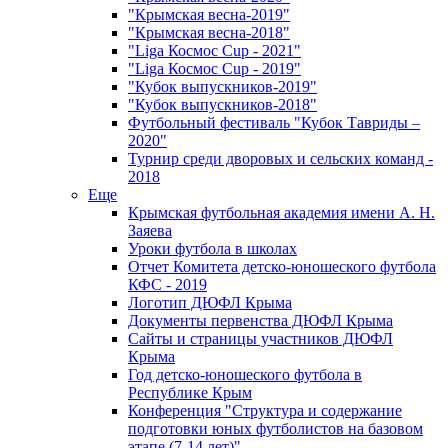
"Крымская весна-2019"
"Крымская весна-2018"
"Liga Космос Cup - 2021"
"Liga Космос Cup - 2019"
"Кубок выпускников-2019"
"Кубок выпускников-2018"
Футбольный фестиваль "Кубок Тавриды –
2020"
Турнир среди дворовых и сельских команд -
2018
Еще
Крымская футбольная академия имени А. Н.
Заяева
Уроки футбола в школах
Отчет Комитета детско-юношеского футбола
КФС - 2019
Логотип ДЮФЛ Крыма
Документы первенства ДЮФЛ Крыма
Сайты и страницы участников ДЮФЛ
Крыма
Год детско-юношеского футбола в
Республике Крым
Конференция "Структура и содержание
подготовки юных футболистов на базовом
этапе (7-14 лет)"