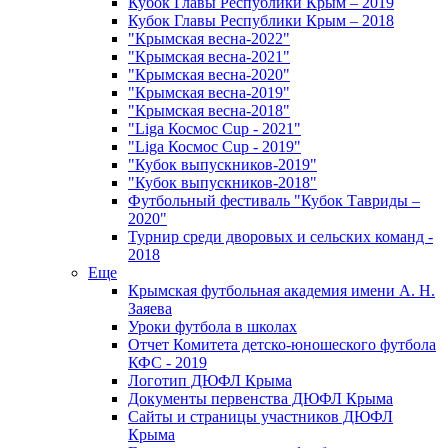
Кубок Главы Республики Крым – 2019
Кубок Главы Республики Крым – 2018
"Крымская весна-2022"
"Крымская весна-2021"
"Крымская весна-2020"
"Крымская весна-2019"
"Крымская весна-2018"
"Liga Космос Cup - 2021"
"Liga Космос Cup - 2019"
"Кубок выпускников-2019"
"Кубок выпускников-2018"
Футбольный фестиваль "Кубок Тавриды –
2020"
Турнир среди дворовых и сельских команд -
2018
Еще
Крымская футбольная академия имени А. Н.
Заяева
Уроки футбола в школах
Отчет Комитета детско-юношеского футбола
КФС - 2019
Логотип ДЮФЛ Крыма
Документы первенства ДЮФЛ Крыма
Сайты и страницы участников ДЮФЛ
Крыма