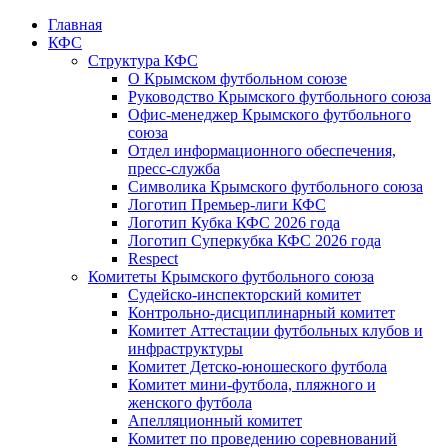
Главная
КФС
Структура КФС
О Крымском футбольном союзе
Руководство Крымского футбольного союза
Офис-менеджер Крымского футбольного
союза
Отдел информационного обеспечения,
пресс-служба
Символика Крымского футбольного союза
Логотип Премьер-лиги КФС
Логотип Кубка КФС 2026 года
Логотип Суперкубка КФС 2026 года
Respect
Комитеты Крымского футбольного союза
Судейско-инспекторский комитет
Контрольно-дисциплинарный комитет
Комитет Аттестации футбольных клубов и
инфраструктуры
Комитет Детско-юношеского футбола
Комитет мини-футбола, пляжного и
женского футбола
Апелляционный комитет
Комитет по проведению соревнований