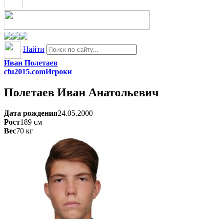
Найти
Иван Полетаев
cfu2015.com
Игроки
Полетаев
Иван Анатольевич
Дата рождения
24.05.2000
Рост
189
см
Вес
70
кг