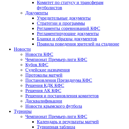
Комитет по статусу и трансферам
футболистов
Документы
Учредительные документы
Стратегии и программы
Регламенты соревнований КФС
Регламентирующие документы
Бланки и образцы документов
Правила поведения зрителей на стадионе
Новости
Новости КФС
Чемпионат Премьер-лиги КФС
Кубок КФС
Судейские назначения
Протоколы матчей
Постановления Президиума КФС
Решения КДК КФС
Решения АК КФС
Решения и постановления комитетов
Дисквалификации
Новости крымского футбола
Турниры
Чемпионат Премьер-лиги КФС
Календарь и результаты матчей
Турнирная таблица