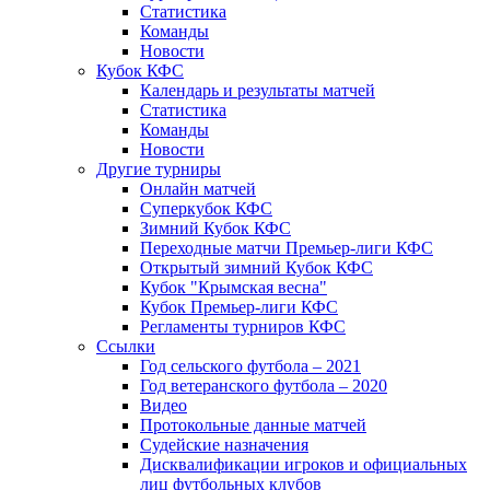
Статистика
Команды
Новости
Кубок КФС
Календарь и результаты матчей
Статистика
Команды
Новости
Другие турниры
Онлайн матчей
Суперкубок КФС
Зимний Кубок КФС
Переходные матчи Премьер-лиги КФС
Открытый зимний Кубок КФС
Кубок "Крымская весна"
Кубок Премьер-лиги КФС
Регламенты турниров КФС
Ссылки
Год сельского футбола – 2021
Год ветеранского футбола – 2020
Видео
Протокольные данные матчей
Судейские назначения
Дисквалификации игроков и официальных
лиц футбольных клубов