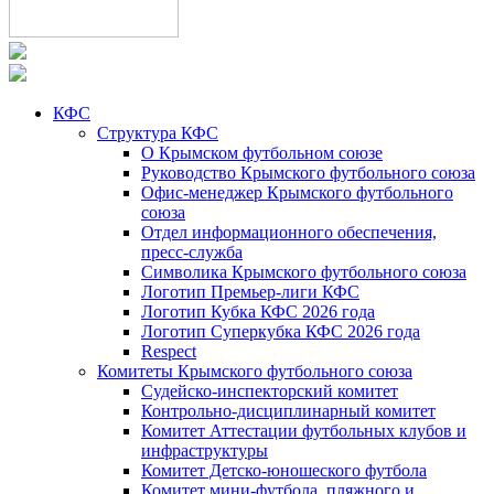
КФС
Структура КФС
О Крымском футбольном союзе
Руководство Крымского футбольного союза
Офис-менеджер Крымского футбольного
союза
Отдел информационного обеспечения,
пресс-служба
Символика Крымского футбольного союза
Логотип Премьер-лиги КФС
Логотип Кубка КФС 2026 года
Логотип Суперкубка КФС 2026 года
Respect
Комитеты Крымского футбольного союза
Судейско-инспекторский комитет
Контрольно-дисциплинарный комитет
Комитет Аттестации футбольных клубов и
инфраструктуры
Комитет Детско-юношеского футбола
Комитет мини-футбола, пляжного и