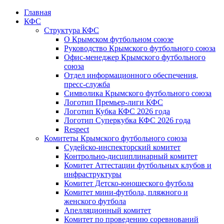
Главная
КФС
Структура КФС
О Крымском футбольном союзе
Руководство Крымского футбольного союза
Офис-менеджер Крымского футбольного
союза
Отдел информационного обеспечения,
пресс-служба
Символика Крымского футбольного союза
Логотип Премьер-лиги КФС
Логотип Кубка КФС 2026 года
Логотип Суперкубка КФС 2026 года
Respect
Комитеты Крымского футбольного союза
Судейско-инспекторский комитет
Контрольно-дисциплинарный комитет
Комитет Аттестации футбольных клубов и
инфраструктуры
Комитет Детско-юношеского футбола
Комитет мини-футбола, пляжного и
женского футбола
Апелляционный комитет
Комитет по проведению соревнований