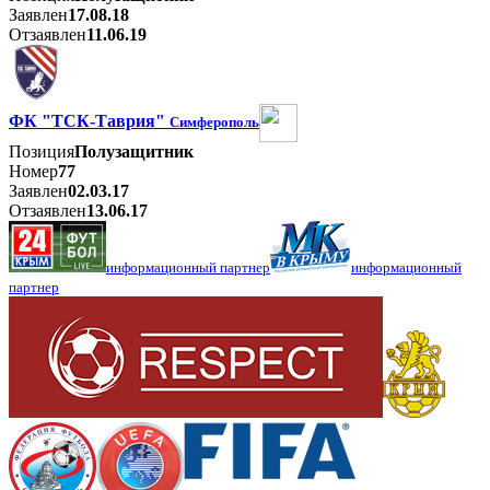
Заявлен
17.08.18
Отзаявлен
11.06.19
ФК "ТСК-Таврия"
Симферополь
Позиция
Полузащитник
Номер
77
Заявлен
02.03.17
Отзаявлен
13.06.17
информационный партнер
информационный
партнер