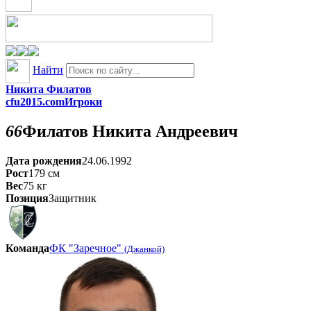
Найти
Никита Филатов
cfu2015.com
Игроки
66
Филатов
Никита Андреевич
Дата рождения
24.06.1992
Рост
179
см
Вес
75
кг
Позиция
Защитник
Команда
ФК "Заречное"
(Джанкой)