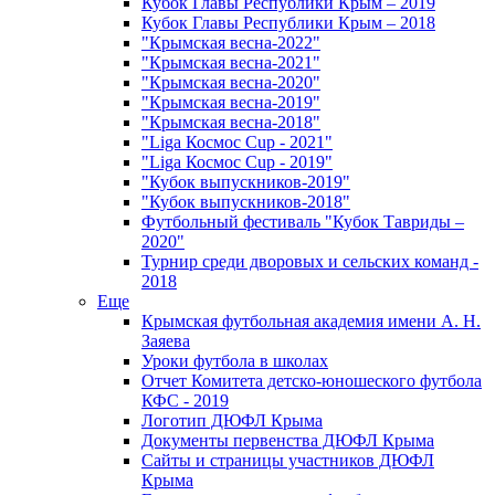
Кубок Главы Республики Крым – 2019
Кубок Главы Республики Крым – 2018
"Крымская весна-2022"
"Крымская весна-2021"
"Крымская весна-2020"
"Крымская весна-2019"
"Крымская весна-2018"
"Liga Космос Cup - 2021"
"Liga Космос Cup - 2019"
"Кубок выпускников-2019"
"Кубок выпускников-2018"
Футбольный фестиваль "Кубок Тавриды –
2020"
Турнир среди дворовых и сельских команд -
2018
Еще
Крымская футбольная академия имени А. Н.
Заяева
Уроки футбола в школах
Отчет Комитета детско-юношеского футбола
КФС - 2019
Логотип ДЮФЛ Крыма
Документы первенства ДЮФЛ Крыма
Сайты и страницы участников ДЮФЛ
Крыма