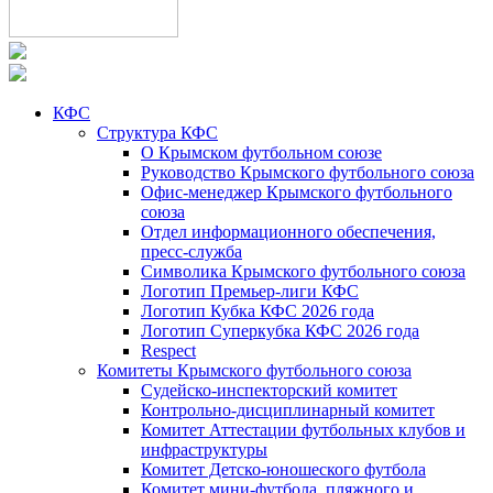
КФС
Структура КФС
О Крымском футбольном союзе
Руководство Крымского футбольного союза
Офис-менеджер Крымского футбольного
союза
Отдел информационного обеспечения,
пресс-служба
Символика Крымского футбольного союза
Логотип Премьер-лиги КФС
Логотип Кубка КФС 2026 года
Логотип Суперкубка КФС 2026 года
Respect
Комитеты Крымского футбольного союза
Судейско-инспекторский комитет
Контрольно-дисциплинарный комитет
Комитет Аттестации футбольных клубов и
инфраструктуры
Комитет Детско-юношеского футбола
Комитет мини-футбола, пляжного и