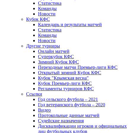
Статистика
Команды
Новости
Кубок КФС
Календарь и результаты матчей
Статистика
Команды
Новости
Другие турниры
Онлайн матчей
Суперкубок КФС
Зимний Кубок КФС
Переходные матчи Премьер-лиги КФС
Открытый зимний Кубок КФС
Кубок "Крымская весна"
Кубок Премьер-лиги КФС
Регламенты турниров КФС
Ссылки
Год сельского футбола – 2021
Год ветеранского футбола – 2020
Видео
Протокольные данные матчей
Судейские назначения
Дисквалификации игроков и официальных
лиц футбольных клубов