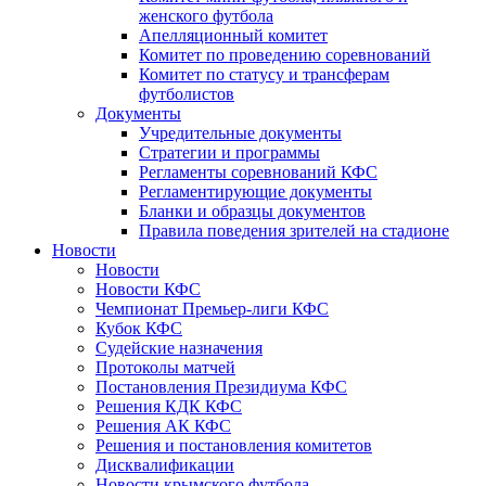
женского футбола
Апелляционный комитет
Комитет по проведению соревнований
Комитет по статусу и трансферам
футболистов
Документы
Учредительные документы
Стратегии и программы
Регламенты соревнований КФС
Регламентирующие документы
Бланки и образцы документов
Правила поведения зрителей на стадионе
Новости
Новости
Новости КФС
Чемпионат Премьер-лиги КФС
Кубок КФС
Судейские назначения
Протоколы матчей
Постановления Президиума КФС
Решения КДК КФС
Решения АК КФС
Решения и постановления комитетов
Дисквалификации
Новости крымского футбола