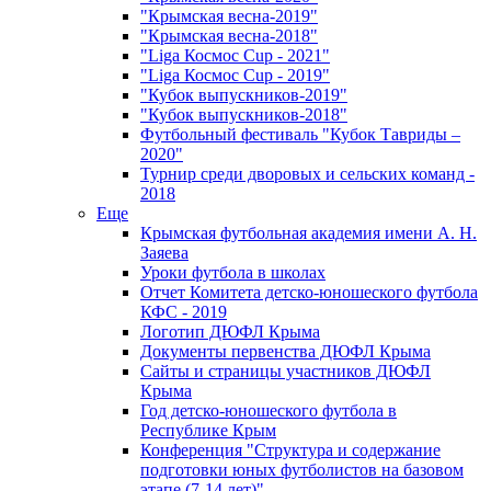
"Крымская весна-2019"
"Крымская весна-2018"
"Liga Космос Cup - 2021"
"Liga Космос Cup - 2019"
"Кубок выпускников-2019"
"Кубок выпускников-2018"
Футбольный фестиваль "Кубок Тавриды –
2020"
Турнир среди дворовых и сельских команд -
2018
Еще
Крымская футбольная академия имени А. Н.
Заяева
Уроки футбола в школах
Отчет Комитета детско-юношеского футбола
КФС - 2019
Логотип ДЮФЛ Крыма
Документы первенства ДЮФЛ Крыма
Сайты и страницы участников ДЮФЛ
Крыма
Год детско-юношеского футбола в
Республике Крым
Конференция "Структура и содержание
подготовки юных футболистов на базовом
этапе (7-14 лет)"