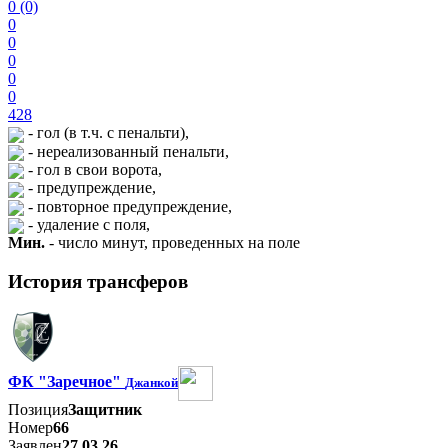
0 (0)
0
0
0
0
0
428
- гол (в т.ч. с пенальти),
- нереализованный пенальти,
- гол в свои ворота,
- предупреждение,
- повторное предупреждение,
- удаление с поля,
Мин.
- число минут, проведенных на поле
История трансферов
ФК "Заречное"
Джанкой
Позиция
Защитник
Номер
66
Заявлен
27.03.26