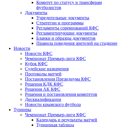
Комитет по статусу и трансферам
футболистов
Документы
Учредительные документы
Стратегии и программы
Регламенты соревнований КФС
Регламентирующие документы
Бланки и образцы документов
Правила поведения зрителей на стадионе
Новости
Новости КФС
Чемпионат Премьер-лиги КФС
Кубок КФС
Судейские назначения
Протоколы матчей
Постановления Президиума КФС
Решения КДК КФС
Решения АК КФС
Решения и постановления комитетов
Дисквалификации
Новости крымского футбола
Турниры
Чемпионат Премьер-лиги КФС
Календарь и результаты матчей
Турнирная таблица