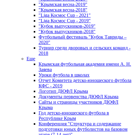
"Крымская весна-2019"
"Крымская весна-2018"
"Liga Космос Cup - 2021"
"Liga Космос Cup - 2019"
"Кубок выпускников-2019"
"Кубок выпускников-2018"
Футбольный фестиваль "Кубок Тавриды –
2020"
Турнир среди дворовых и сельских команд -
2018
Еще
Крымская футбольная академия имени А. Н.
Заяева
Уроки футбола в школах
Отчет Комитета детско-юношеского футбола
КФС - 2019
Логотип ДЮФЛ Крыма
Документы первенства ДЮФЛ Крыма
Сайты и страницы участников ДЮФЛ
Крыма
Год детско-юношеского футбола в
Республике Крым
Конференция "Структура и содержание
подготовки юных футболистов на базовом
этапе (7-14 лет)"