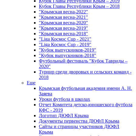
Кубок Главы Республики Крым – 2019
Кубок Главы Республики Крым – 2018
"Крымская весна-2022"
"Крымская весна-2021"
"Крымская весна-2020"
"Крымская весна-2019"
"Крымская весна-2018"
"Liga Космос Cup - 2021"
"Liga Космос Cup - 2019"
"Кубок выпускников-2019"
"Кубок выпускников-2018"
Футбольный фестиваль "Кубок Тавриды –
2020"
Турнир среди дворовых и сельских команд -
2018
Еще
Крымская футбольная академия имени А. Н.
Заяева
Уроки футбола в школах
Отчет Комитета детско-юношеского футбола
КФС - 2019
Логотип ДЮФЛ Крыма
Документы первенства ДЮФЛ Крыма
Сайты и страницы участников ДЮФЛ
Крыма