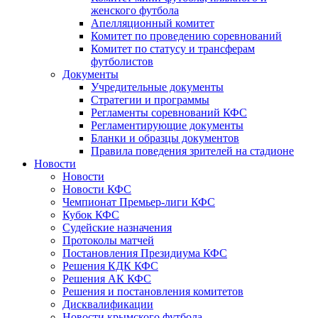
женского футбола
Апелляционный комитет
Комитет по проведению соревнований
Комитет по статусу и трансферам
футболистов
Документы
Учредительные документы
Стратегии и программы
Регламенты соревнований КФС
Регламентирующие документы
Бланки и образцы документов
Правила поведения зрителей на стадионе
Новости
Новости
Новости КФС
Чемпионат Премьер-лиги КФС
Кубок КФС
Судейские назначения
Протоколы матчей
Постановления Президиума КФС
Решения КДК КФС
Решения АК КФС
Решения и постановления комитетов
Дисквалификации
Новости крымского футбола