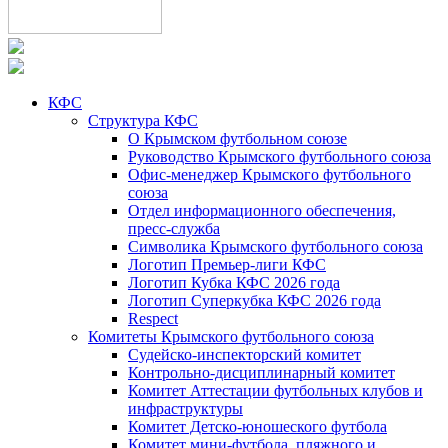
КФС
Структура КФС
О Крымском футбольном союзе
Руководство Крымского футбольного союза
Офис-менеджер Крымского футбольного
союза
Отдел информационного обеспечения,
пресс-служба
Символика Крымского футбольного союза
Логотип Премьер-лиги КФС
Логотип Кубка КФС 2026 года
Логотип Суперкубка КФС 2026 года
Respect
Комитеты Крымского футбольного союза
Судейско-инспекторский комитет
Контрольно-дисциплинарный комитет
Комитет Аттестации футбольных клубов и
инфраструктуры
Комитет Детско-юношеского футбола
Комитет мини-футбола, пляжного и