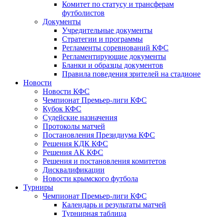
Комитет по статусу и трансферам
футболистов
Документы
Учредительные документы
Стратегии и программы
Регламенты соревнований КФС
Регламентирующие документы
Бланки и образцы документов
Правила поведения зрителей на стадионе
Новости
Новости КФС
Чемпионат Премьер-лиги КФС
Кубок КФС
Судейские назначения
Протоколы матчей
Постановления Президиума КФС
Решения КДК КФС
Решения АК КФС
Решения и постановления комитетов
Дисквалификации
Новости крымского футбола
Турниры
Чемпионат Премьер-лиги КФС
Календарь и результаты матчей
Турнирная таблица