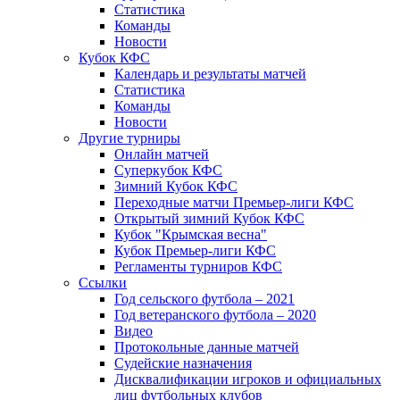
Статистика
Команды
Новости
Кубок КФС
Календарь и результаты матчей
Статистика
Команды
Новости
Другие турниры
Онлайн матчей
Суперкубок КФС
Зимний Кубок КФС
Переходные матчи Премьер-лиги КФС
Открытый зимний Кубок КФС
Кубок "Крымская весна"
Кубок Премьер-лиги КФС
Регламенты турниров КФС
Ссылки
Год сельского футбола – 2021
Год ветеранского футбола – 2020
Видео
Протокольные данные матчей
Судейские назначения
Дисквалификации игроков и официальных
лиц футбольных клубов