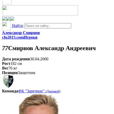
Найти
Александр Смирнов
cfu2015.com
Игроки
77
Смирнов
Александр Андреевич
Дата рождения
30.04.2000
Рост
182
см
Вес
76
кг
Позиция
Защитник
Команда
ФК "Заречное"
(Джанкой)