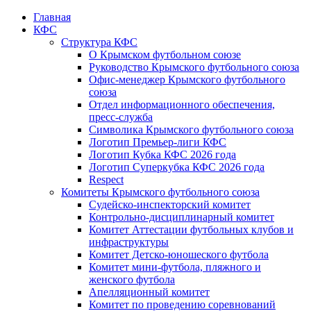
Главная
КФС
Структура КФС
О Крымском футбольном союзе
Руководство Крымского футбольного союза
Офис-менеджер Крымского футбольного
союза
Отдел информационного обеспечения,
пресс-служба
Символика Крымского футбольного союза
Логотип Премьер-лиги КФС
Логотип Кубка КФС 2026 года
Логотип Суперкубка КФС 2026 года
Respect
Комитеты Крымского футбольного союза
Судейско-инспекторский комитет
Контрольно-дисциплинарный комитет
Комитет Аттестации футбольных клубов и
инфраструктуры
Комитет Детско-юношеского футбола
Комитет мини-футбола, пляжного и
женского футбола
Апелляционный комитет
Комитет по проведению соревнований