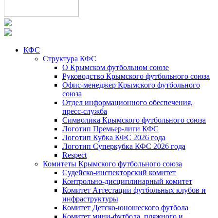
КФС
Структура КФС
О Крымском футбольном союзе
Руководство Крымского футбольного союза
Офис-менеджер Крымского футбольного
союза
Отдел информационного обеспечения,
пресс-служба
Символика Крымского футбольного союза
Логотип Премьер-лиги КФС
Логотип Кубка КФС 2026 года
Логотип Суперкубка КФС 2026 года
Respect
Комитеты Крымского футбольного союза
Судейско-инспекторский комитет
Контрольно-дисциплинарный комитет
Комитет Аттестации футбольных клубов и
инфраструктуры
Комитет Детско-юношеского футбола
Комитет мини-футбола, пляжного и