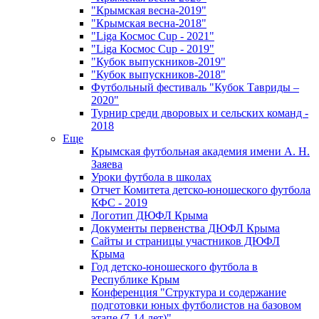
"Крымская весна-2019"
"Крымская весна-2018"
"Liga Космос Cup - 2021"
"Liga Космос Cup - 2019"
"Кубок выпускников-2019"
"Кубок выпускников-2018"
Футбольный фестиваль "Кубок Тавриды –
2020"
Турнир среди дворовых и сельских команд -
2018
Еще
Крымская футбольная академия имени А. Н.
Заяева
Уроки футбола в школах
Отчет Комитета детско-юношеского футбола
КФС - 2019
Логотип ДЮФЛ Крыма
Документы первенства ДЮФЛ Крыма
Сайты и страницы участников ДЮФЛ
Крыма
Год детско-юношеского футбола в
Республике Крым
Конференция "Структура и содержание
подготовки юных футболистов на базовом
этапе (7-14 лет)"