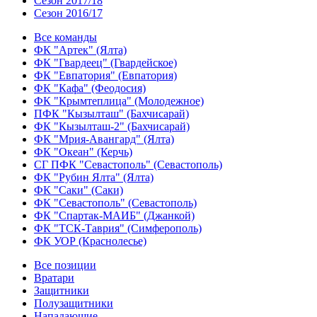
Сезон 2017/18
Сезон 2016/17
Все команды
ФК "Артек" (Ялта)
ФК "Гвардеец" (Гвардейское)
ФК "Евпатория" (Евпатория)
ФК "Кафа" (Феодосия)
ФК "Крымтеплица" (Молодежное)
ПФК "Кызылташ" (Бахчисарай)
ФК "Кызылташ-2" (Бахчисарай)
ФК "Мрия-Авангард" (Ялта)
ФК "Океан" (Керчь)
СГ ПФК "Севастополь" (Севастополь)
ФК "Рубин Ялта" (Ялта)
ФК "Саки" (Саки)
ФК "Севастополь" (Севастополь)
ФК "Спартак-МАИБ" (Джанкой)
ФК "ТСК-Таврия" (Симферополь)
ФК УОР (Краснолесье)
Все позиции
Вратари
Защитники
Полузащитники
Нападающие