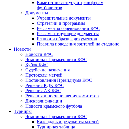
Комитет по статусу и трансферам
футболистов
Документы
Учредительные документы
Стратегии и программы
Регламенты соревнований КФС
Регламентирующие документы
Бланки и образцы документов
Правила поведения зрителей на стадионе
Новости
Новости КФС
Чемпионат Премьер-лиги КФС
Кубок КФС
Судейские назначения
Протоколы матчей
Постановления Президиума КФС
Решения КДК КФС
Решения АК КФС
Решения и постановления комитетов
Дисквалификации
Новости крымского футбола
Турниры
Чемпионат Премьер-лиги КФС
Календарь и результаты матчей
Турнирная таблица