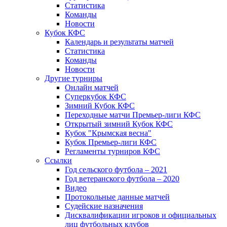
Статистика
Команды
Новости
Кубок КФС
Календарь и результаты матчей
Статистика
Команды
Новости
Другие турниры
Онлайн матчей
Суперкубок КФС
Зимний Кубок КФС
Переходные матчи Премьер-лиги КФС
Открытый зимний Кубок КФС
Кубок "Крымская весна"
Кубок Премьер-лиги КФС
Регламенты турниров КФС
Ссылки
Год сельского футбола – 2021
Год ветеранского футбола – 2020
Видео
Протокольные данные матчей
Судейские назначения
Дисквалификации игроков и официальных
лиц футбольных клубов