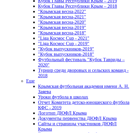
Кубок Главы Республики Крым – 2019
Кубок Главы Республики Крым – 2018
"Крымская весна-2022"
"Крымская весна-2021"
"Крымская весна-2020"
"Крымская весна-2019"
"Крымская весна-2018"
"Liga Космос Cup - 2021"
"Liga Космос Cup - 2019"
"Кубок выпускников-2019"
"Кубок выпускников-2018"
Футбольный фестиваль "Кубок Тавриды –
2020"
Турнир среди дворовых и сельских команд -
2018
Еще
Крымская футбольная академия имени А. Н.
Заяева
Уроки футбола в школах
Отчет Комитета детско-юношеского футбола
КФС - 2019
Логотип ДЮФЛ Крыма
Документы первенства ДЮФЛ Крыма
Сайты и страницы участников ДЮФЛ
Крыма