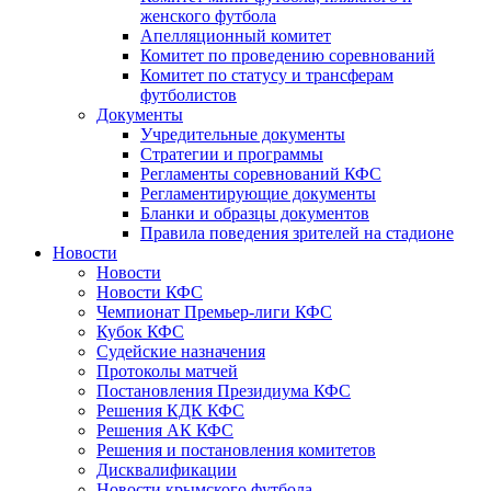
женского футбола
Апелляционный комитет
Комитет по проведению соревнований
Комитет по статусу и трансферам
футболистов
Документы
Учредительные документы
Стратегии и программы
Регламенты соревнований КФС
Регламентирующие документы
Бланки и образцы документов
Правила поведения зрителей на стадионе
Новости
Новости
Новости КФС
Чемпионат Премьер-лиги КФС
Кубок КФС
Судейские назначения
Протоколы матчей
Постановления Президиума КФС
Решения КДК КФС
Решения АК КФС
Решения и постановления комитетов
Дисквалификации
Новости крымского футбола