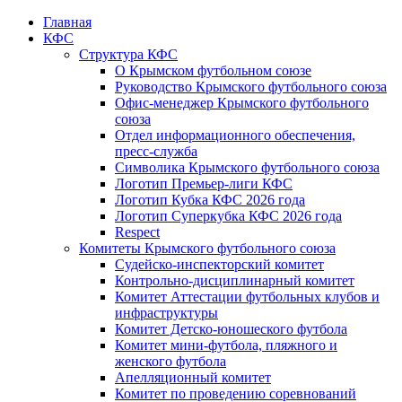
Главная
КФС
Структура КФС
О Крымском футбольном союзе
Руководство Крымского футбольного союза
Офис-менеджер Крымского футбольного
союза
Отдел информационного обеспечения,
пресс-служба
Символика Крымского футбольного союза
Логотип Премьер-лиги КФС
Логотип Кубка КФС 2026 года
Логотип Суперкубка КФС 2026 года
Respect
Комитеты Крымского футбольного союза
Судейско-инспекторский комитет
Контрольно-дисциплинарный комитет
Комитет Аттестации футбольных клубов и
инфраструктуры
Комитет Детско-юношеского футбола
Комитет мини-футбола, пляжного и
женского футбола
Апелляционный комитет
Комитет по проведению соревнований