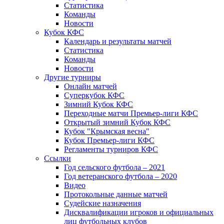
Статистика
Команды
Новости
Кубок КФС
Календарь и результаты матчей
Статистика
Команды
Новости
Другие турниры
Онлайн матчей
Суперкубок КФС
Зимний Кубок КФС
Переходные матчи Премьер-лиги КФС
Открытый зимний Кубок КФС
Кубок "Крымская весна"
Кубок Премьер-лиги КФС
Регламенты турниров КФС
Ссылки
Год сельского футбола – 2021
Год ветеранского футбола – 2020
Видео
Протокольные данные матчей
Судейские назначения
Дисквалификации игроков и официальных
лиц футбольных клубов