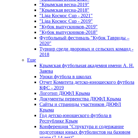
"Крымская весна-2019"
"Крымская весна-2018"
"Liga Космос Cup - 2021"
"Liga Космос Cup - 2019"
"Кубок выпускников-2019"
"Кубок выпускников-2018"
Футбольный фестиваль "Кубок Тавриды –
2020"
Турнир среди дворовых и сельских команд -
2018
Еще
Крымская футбольная академия имени А. Н.
Заяева
Уроки футбола в школах
Отчет Комитета детско-юношеского футбола
КФС - 2019
Логотип ДЮФЛ Крыма
Документы первенства ДЮФЛ Крыма
Сайты и страницы участников ДЮФЛ
Крыма
Год детско-юношеского футбола в
Республике Крым
Конференция "Структура и содержание
подготовки юных футболистов на базовом
этапе (7-14 лет)"