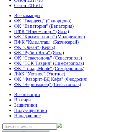
Сезон 2017/18
Сезон 2016/17
Все команды
ФК "Гвардеец" (Скворцово)
ФК "Евпатория" (Евпатория)
ПФК "Инкомспорт" (Ялта)
ФК "Крымтеплица" (Молодежное)
ПФК "Кызылташ" (Бахчисарай)
ФК "Океан" (Керчь)
ФК "Рубин Ялта" (Ялта)
ФК "Севастополь" (Севастополь)
ФК "ТСК-Таврия" (Симферополь)
ФК "Триад-Monte" (Симферополь)
ЛФК "Уютное" (Уютное)
ФК "Фаворит-ВД Кафа" (Феодосия)
ФК "Черноморец" (Севастополь)
Все позиции
Вратари
Защитники
Полузащитники
Нападающие