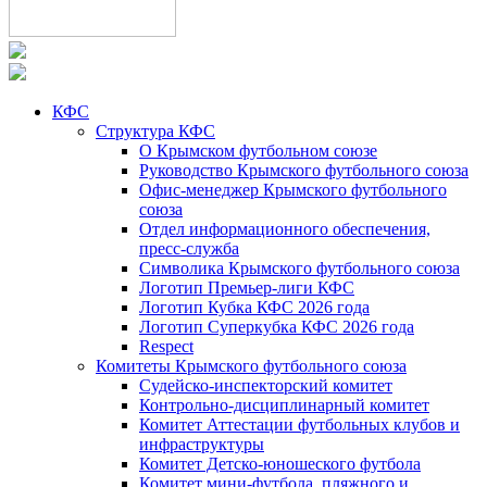
КФС
Структура КФС
О Крымском футбольном союзе
Руководство Крымского футбольного союза
Офис-менеджер Крымского футбольного
союза
Отдел информационного обеспечения,
пресс-служба
Символика Крымского футбольного союза
Логотип Премьер-лиги КФС
Логотип Кубка КФС 2026 года
Логотип Суперкубка КФС 2026 года
Respect
Комитеты Крымского футбольного союза
Судейско-инспекторский комитет
Контрольно-дисциплинарный комитет
Комитет Аттестации футбольных клубов и
инфраструктуры
Комитет Детско-юношеского футбола
Комитет мини-футбола, пляжного и