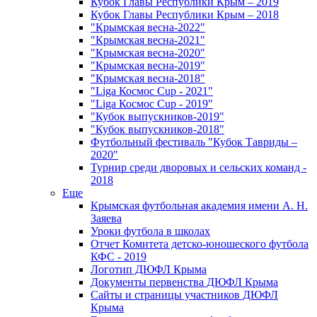
Кубок Главы Республики Крым – 2019
Кубок Главы Республики Крым – 2018
"Крымская весна-2022"
"Крымская весна-2021"
"Крымская весна-2020"
"Крымская весна-2019"
"Крымская весна-2018"
"Liga Космос Cup - 2021"
"Liga Космос Cup - 2019"
"Кубок выпускников-2019"
"Кубок выпускников-2018"
Футбольный фестиваль "Кубок Тавриды –
2020"
Турнир среди дворовых и сельских команд -
2018
Еще
Крымская футбольная академия имени А. Н.
Заяева
Уроки футбола в школах
Отчет Комитета детско-юношеского футбола
КФС - 2019
Логотип ДЮФЛ Крыма
Документы первенства ДЮФЛ Крыма
Сайты и страницы участников ДЮФЛ
Крыма