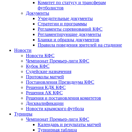
Комитет по статусу и трансферам
футболистов
Документы
Учредительные документы
Стратегии и программы
Регламенты соревнований КФС
Регламентирующие документы
Бланки и образцы документов
Правила поведения зрителей на стадионе
Новости
Новости КФС
Чемпионат Премьер-лиги КФС
Кубок КФС
Судейские назначения
Протоколы матчей
Постановления Президиума КФС
Решения КДК КФС
Решения АК КФС
Решения и постановления комитетов
Дисквалификации
Новости крымского футбола
Турниры
Чемпионат Премьер-лиги КФС
Календарь и результаты матчей
Турнирная таблица