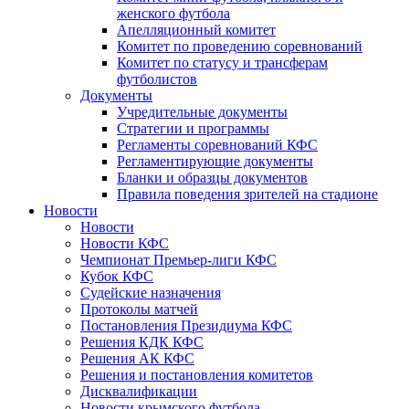
женского футбола
Апелляционный комитет
Комитет по проведению соревнований
Комитет по статусу и трансферам
футболистов
Документы
Учредительные документы
Стратегии и программы
Регламенты соревнований КФС
Регламентирующие документы
Бланки и образцы документов
Правила поведения зрителей на стадионе
Новости
Новости
Новости КФС
Чемпионат Премьер-лиги КФС
Кубок КФС
Судейские назначения
Протоколы матчей
Постановления Президиума КФС
Решения КДК КФС
Решения АК КФС
Решения и постановления комитетов
Дисквалификации
Новости крымского футбола