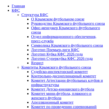
Главная
КФС
Структура КФС
О Крымском футбольном союзе
Руководство Крымского футбольного союза
Офис-менеджер Крымского футбольного
союза
Отдел информационного обеспечения,
пресс-служба
Символика Крымского футбольного союза
Логотип Премьер-лиги КФС
Логотип Кубка КФС 2026 года
Логотип Суперкубка КФС 2026 года
Respect
Комитеты Крымского футбольного союза
Судейско-инспекторский комитет
Контрольно-дисциплинарный комитет
Комитет Аттестации футбольных клубов и
инфраструктуры
Комитет Детско-юношеского футбола
Комитет мини-футбола, пляжного и
женского футбола
Апелляционный комитет
Комитет по проведению соревнований