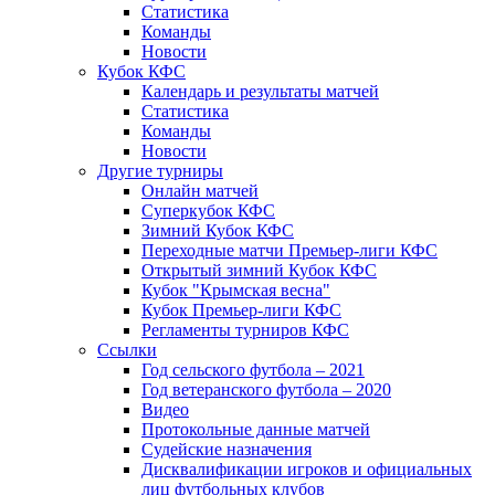
Статистика
Команды
Новости
Кубок КФС
Календарь и результаты матчей
Статистика
Команды
Новости
Другие турниры
Онлайн матчей
Суперкубок КФС
Зимний Кубок КФС
Переходные матчи Премьер-лиги КФС
Открытый зимний Кубок КФС
Кубок "Крымская весна"
Кубок Премьер-лиги КФС
Регламенты турниров КФС
Ссылки
Год сельского футбола – 2021
Год ветеранского футбола – 2020
Видео
Протокольные данные матчей
Судейские назначения
Дисквалификации игроков и официальных
лиц футбольных клубов