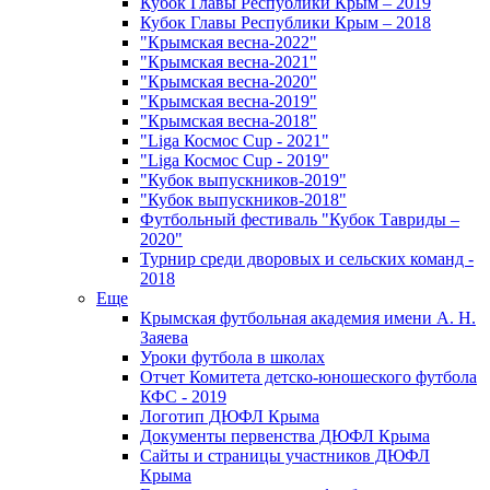
Кубок Главы Республики Крым – 2019
Кубок Главы Республики Крым – 2018
"Крымская весна-2022"
"Крымская весна-2021"
"Крымская весна-2020"
"Крымская весна-2019"
"Крымская весна-2018"
"Liga Космос Cup - 2021"
"Liga Космос Cup - 2019"
"Кубок выпускников-2019"
"Кубок выпускников-2018"
Футбольный фестиваль "Кубок Тавриды –
2020"
Турнир среди дворовых и сельских команд -
2018
Еще
Крымская футбольная академия имени А. Н.
Заяева
Уроки футбола в школах
Отчет Комитета детско-юношеского футбола
КФС - 2019
Логотип ДЮФЛ Крыма
Документы первенства ДЮФЛ Крыма
Сайты и страницы участников ДЮФЛ
Крыма