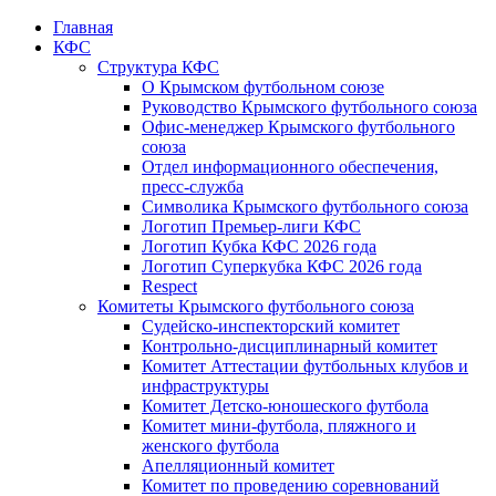
Главная
КФС
Структура КФС
О Крымском футбольном союзе
Руководство Крымского футбольного союза
Офис-менеджер Крымского футбольного
союза
Отдел информационного обеспечения,
пресс-служба
Символика Крымского футбольного союза
Логотип Премьер-лиги КФС
Логотип Кубка КФС 2026 года
Логотип Суперкубка КФС 2026 года
Respect
Комитеты Крымского футбольного союза
Судейско-инспекторский комитет
Контрольно-дисциплинарный комитет
Комитет Аттестации футбольных клубов и
инфраструктуры
Комитет Детско-юношеского футбола
Комитет мини-футбола, пляжного и
женского футбола
Апелляционный комитет
Комитет по проведению соревнований