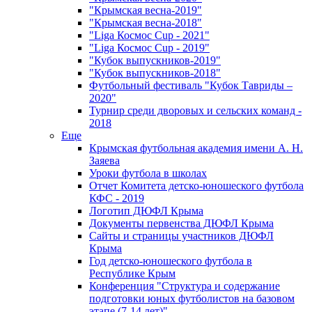
"Крымская весна-2019"
"Крымская весна-2018"
"Liga Космос Cup - 2021"
"Liga Космос Cup - 2019"
"Кубок выпускников-2019"
"Кубок выпускников-2018"
Футбольный фестиваль "Кубок Тавриды –
2020"
Турнир среди дворовых и сельских команд -
2018
Еще
Крымская футбольная академия имени А. Н.
Заяева
Уроки футбола в школах
Отчет Комитета детско-юношеского футбола
КФС - 2019
Логотип ДЮФЛ Крыма
Документы первенства ДЮФЛ Крыма
Сайты и страницы участников ДЮФЛ
Крыма
Год детско-юношеского футбола в
Республике Крым
Конференция "Структура и содержание
подготовки юных футболистов на базовом
этапе (7-14 лет)"