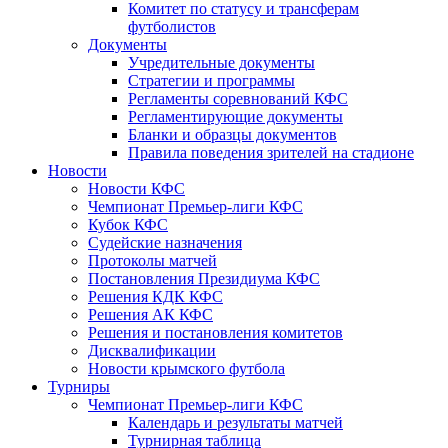
Комитет по статусу и трансферам
футболистов
Документы
Учредительные документы
Стратегии и программы
Регламенты соревнований КФС
Регламентирующие документы
Бланки и образцы документов
Правила поведения зрителей на стадионе
Новости
Новости КФС
Чемпионат Премьер-лиги КФС
Кубок КФС
Судейские назначения
Протоколы матчей
Постановления Президиума КФС
Решения КДК КФС
Решения АК КФС
Решения и постановления комитетов
Дисквалификации
Новости крымского футбола
Турниры
Чемпионат Премьер-лиги КФС
Календарь и результаты матчей
Турнирная таблица