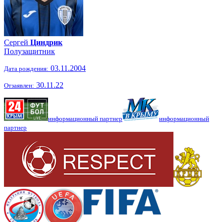
Сергей
Циндрик
Полузащитник
03.11.2004
Дата рождения:
30.11.22
Отзаявлен:
информационный партнер
информационный
партнер