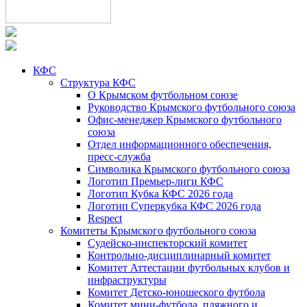
КФС
Структура КФС
О Крымском футбольном союзе
Руководство Крымского футбольного союза
Офис-менеджер Крымского футбольного
союза
Отдел информационного обеспечения,
пресс-служба
Символика Крымского футбольного союза
Логотип Премьер-лиги КФС
Логотип Кубка КФС 2026 года
Логотип Суперкубка КФС 2026 года
Respect
Комитеты Крымского футбольного союза
Судейско-инспекторский комитет
Контрольно-дисциплинарный комитет
Комитет Аттестации футбольных клубов и
инфраструктуры
Комитет Детско-юношеского футбола
Комитет мини-футбола, пляжного и