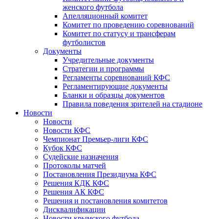
женского футбола
Апелляционный комитет
Комитет по проведению соревнований
Комитет по статусу и трансферам
футболистов
Документы
Учредительные документы
Стратегии и программы
Регламенты соревнований КФС
Регламентирующие документы
Бланки и образцы документов
Правила поведения зрителей на стадионе
Новости
Новости
Новости КФС
Чемпионат Премьер-лиги КФС
Кубок КФС
Судейские назначения
Протоколы матчей
Постановления Президиума КФС
Решения КДК КФС
Решения АК КФС
Решения и постановления комитетов
Дисквалификации
Новости крымского футбола