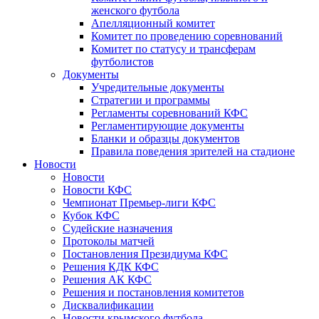
женского футбола
Апелляционный комитет
Комитет по проведению соревнований
Комитет по статусу и трансферам
футболистов
Документы
Учредительные документы
Стратегии и программы
Регламенты соревнований КФС
Регламентирующие документы
Бланки и образцы документов
Правила поведения зрителей на стадионе
Новости
Новости
Новости КФС
Чемпионат Премьер-лиги КФС
Кубок КФС
Судейские назначения
Протоколы матчей
Постановления Президиума КФС
Решения КДК КФС
Решения АК КФС
Решения и постановления комитетов
Дисквалификации
Новости крымского футбола