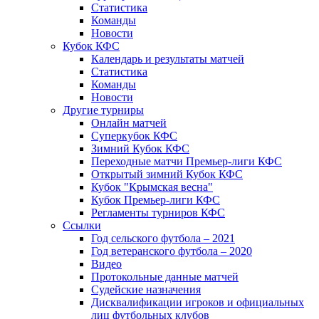
Статистика
Команды
Новости
Кубок КФС
Календарь и результаты матчей
Статистика
Команды
Новости
Другие турниры
Онлайн матчей
Суперкубок КФС
Зимний Кубок КФС
Переходные матчи Премьер-лиги КФС
Открытый зимний Кубок КФС
Кубок "Крымская весна"
Кубок Премьер-лиги КФС
Регламенты турниров КФС
Ссылки
Год сельского футбола – 2021
Год ветеранского футбола – 2020
Видео
Протокольные данные матчей
Судейские назначения
Дисквалификации игроков и официальных
лиц футбольных клубов