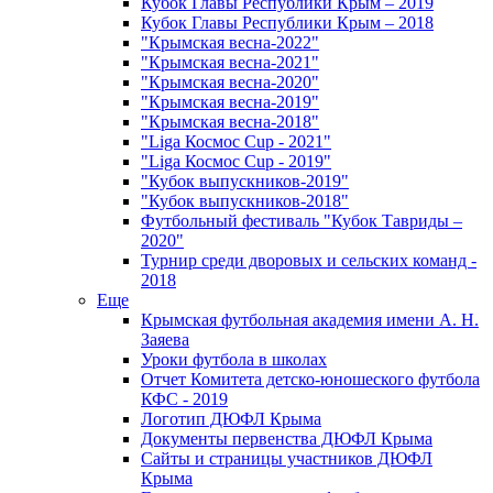
Кубок Главы Республики Крым – 2019
Кубок Главы Республики Крым – 2018
"Крымская весна-2022"
"Крымская весна-2021"
"Крымская весна-2020"
"Крымская весна-2019"
"Крымская весна-2018"
"Liga Космос Cup - 2021"
"Liga Космос Cup - 2019"
"Кубок выпускников-2019"
"Кубок выпускников-2018"
Футбольный фестиваль "Кубок Тавриды –
2020"
Турнир среди дворовых и сельских команд -
2018
Еще
Крымская футбольная академия имени А. Н.
Заяева
Уроки футбола в школах
Отчет Комитета детско-юношеского футбола
КФС - 2019
Логотип ДЮФЛ Крыма
Документы первенства ДЮФЛ Крыма
Сайты и страницы участников ДЮФЛ
Крыма