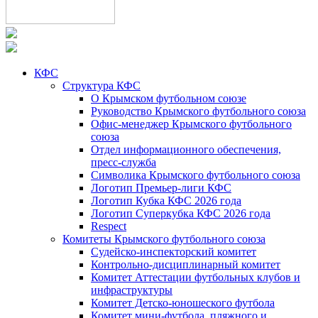
КФС
Структура КФС
О Крымском футбольном союзе
Руководство Крымского футбольного союза
Офис-менеджер Крымского футбольного
союза
Отдел информационного обеспечения,
пресс-служба
Символика Крымского футбольного союза
Логотип Премьер-лиги КФС
Логотип Кубка КФС 2026 года
Логотип Суперкубка КФС 2026 года
Respect
Комитеты Крымского футбольного союза
Судейско-инспекторский комитет
Контрольно-дисциплинарный комитет
Комитет Аттестации футбольных клубов и
инфраструктуры
Комитет Детско-юношеского футбола
Комитет мини-футбола, пляжного и