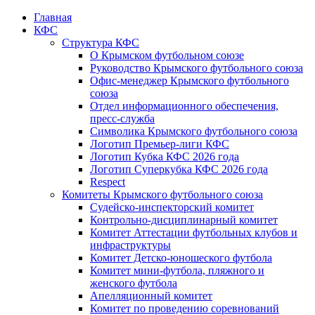
Главная
КФС
Структура КФС
О Крымском футбольном союзе
Руководство Крымского футбольного союза
Офис-менеджер Крымского футбольного
союза
Отдел информационного обеспечения,
пресс-служба
Символика Крымского футбольного союза
Логотип Премьер-лиги КФС
Логотип Кубка КФС 2026 года
Логотип Суперкубка КФС 2026 года
Respect
Комитеты Крымского футбольного союза
Судейско-инспекторский комитет
Контрольно-дисциплинарный комитет
Комитет Аттестации футбольных клубов и
инфраструктуры
Комитет Детско-юношеского футбола
Комитет мини-футбола, пляжного и
женского футбола
Апелляционный комитет
Комитет по проведению соревнований