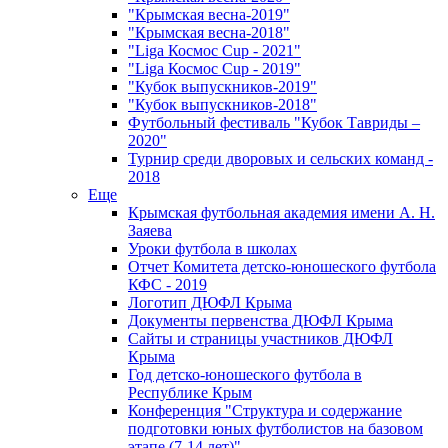
"Крымская весна-2019"
"Крымская весна-2018"
"Liga Космос Cup - 2021"
"Liga Космос Cup - 2019"
"Кубок выпускников-2019"
"Кубок выпускников-2018"
Футбольный фестиваль "Кубок Тавриды –
2020"
Турнир среди дворовых и сельских команд -
2018
Еще
Крымская футбольная академия имени А. Н.
Заяева
Уроки футбола в школах
Отчет Комитета детско-юношеского футбола
КФС - 2019
Логотип ДЮФЛ Крыма
Документы первенства ДЮФЛ Крыма
Сайты и страницы участников ДЮФЛ
Крыма
Год детско-юношеского футбола в
Республике Крым
Конференция "Структура и содержание
подготовки юных футболистов на базовом
этапе (7-14 лет)"