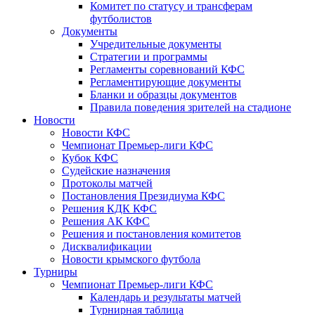
Комитет по статусу и трансферам
футболистов
Документы
Учредительные документы
Стратегии и программы
Регламенты соревнований КФС
Регламентирующие документы
Бланки и образцы документов
Правила поведения зрителей на стадионе
Новости
Новости КФС
Чемпионат Премьер-лиги КФС
Кубок КФС
Судейские назначения
Протоколы матчей
Постановления Президиума КФС
Решения КДК КФС
Решения АК КФС
Решения и постановления комитетов
Дисквалификации
Новости крымского футбола
Турниры
Чемпионат Премьер-лиги КФС
Календарь и результаты матчей
Турнирная таблица