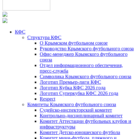
КФС
Структура КФС
О Крымском футбольном союзе
Руководство Крымского футбольного союза
Офис-менеджер Крымского футбольного
союза
Отдел информационного обеспечения,
пресс-служба
Символика Крымского футбольного союза
Логотип Премьер-лиги КФС
Логотип Кубка КФС 2026 года
Логотип Суперкубка КФС 2026 года
Respect
Комитеты Крымского футбольного союза
Судейско-инспекторский комитет
Контрольно-дисциплинарный комитет
Комитет Аттестации футбольных клубов и
инфраструктуры
Комитет Детско-юношеского футбола
Комитет мини-футбола, пляжного и