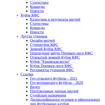
Статистика
Команды
Новости
Кубок КФС
Календарь и результаты матчей
Статистика
Команды
Новости
Другие турниры
Онлайн матчей
Суперкубок КФС
Зимний Кубок КФС
Переходные матчи Премьер-лиги КФС
Открытый зимний Кубок КФС
Кубок "Крымская весна"
Кубок Премьер-лиги КФС
Регламенты турниров КФС
Ссылки
Год сельского футбола – 2021
Год ветеранского футбола – 2020
Видео
Протокольные данные матчей
Судейские назначения
Дисквалификации игроков и официальных
лиц футбольных клубов