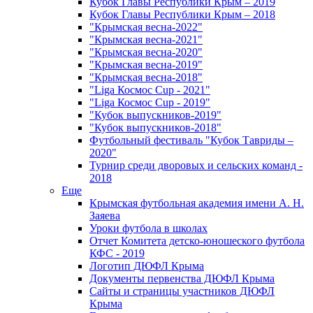
Кубок Главы Республики Крым – 2019
Кубок Главы Республики Крым – 2018
"Крымская весна-2022"
"Крымская весна-2021"
"Крымская весна-2020"
"Крымская весна-2019"
"Крымская весна-2018"
"Liga Космос Cup - 2021"
"Liga Космос Cup - 2019"
"Кубок выпускников-2019"
"Кубок выпускников-2018"
Футбольный фестиваль "Кубок Тавриды –
2020"
Турнир среди дворовых и сельских команд -
2018
Еще
Крымская футбольная академия имени А. Н.
Заяева
Уроки футбола в школах
Отчет Комитета детско-юношеского футбола
КФС - 2019
Логотип ДЮФЛ Крыма
Документы первенства ДЮФЛ Крыма
Сайты и страницы участников ДЮФЛ
Крыма