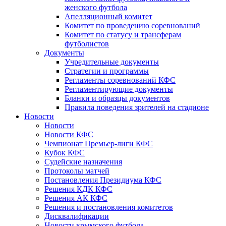
женского футбола
Апелляционный комитет
Комитет по проведению соревнований
Комитет по статусу и трансферам
футболистов
Документы
Учредительные документы
Стратегии и программы
Регламенты соревнований КФС
Регламентирующие документы
Бланки и образцы документов
Правила поведения зрителей на стадионе
Новости
Новости
Новости КФС
Чемпионат Премьер-лиги КФС
Кубок КФС
Судейские назначения
Протоколы матчей
Постановления Президиума КФС
Решения КДК КФС
Решения АК КФС
Решения и постановления комитетов
Дисквалификации
Новости крымского футбола