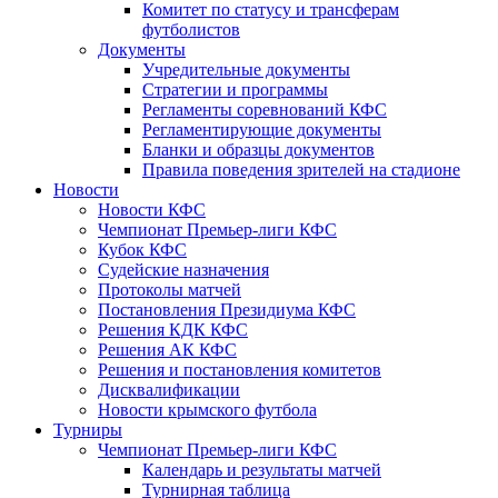
Комитет по статусу и трансферам
футболистов
Документы
Учредительные документы
Стратегии и программы
Регламенты соревнований КФС
Регламентирующие документы
Бланки и образцы документов
Правила поведения зрителей на стадионе
Новости
Новости КФС
Чемпионат Премьер-лиги КФС
Кубок КФС
Судейские назначения
Протоколы матчей
Постановления Президиума КФС
Решения КДК КФС
Решения АК КФС
Решения и постановления комитетов
Дисквалификации
Новости крымского футбола
Турниры
Чемпионат Премьер-лиги КФС
Календарь и результаты матчей
Турнирная таблица