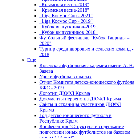
"Крымская весна-2019"
"Крымская весна-2018"
"Liga Космос Cup - 2021"
"Liga Космос Cup - 2019"
"Кубок выпускников-2019"
"Кубок выпускников-2018"
Футбольный фестиваль "Кубок Тавриды –
2020"
Турнир среди дворовых и сельских команд -
2018
Еще
Крымская футбольная академия имени А. Н.
Заяева
Уроки футбола в школах
Отчет Комитета детско-юношеского футбола
КФС - 2019
Логотип ДЮФЛ Крыма
Документы первенства ДЮФЛ Крыма
Сайты и страницы участников ДЮФЛ
Крыма
Год детско-юношеского футбола в
Республике Крым
Конференция "Структура и содержание
подготовки юных футболистов на базовом
этапе (7-14 лет)"