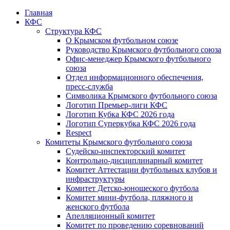
Главная
КФС
Структура КФС
О Крымском футбольном союзе
Руководство Крымского футбольного союза
Офис-менеджер Крымского футбольного
союза
Отдел информационного обеспечения,
пресс-служба
Символика Крымского футбольного союза
Логотип Премьер-лиги КФС
Логотип Кубка КФС 2026 года
Логотип Суперкубка КФС 2026 года
Respect
Комитеты Крымского футбольного союза
Судейско-инспекторский комитет
Контрольно-дисциплинарный комитет
Комитет Аттестации футбольных клубов и
инфраструктуры
Комитет Детско-юношеского футбола
Комитет мини-футбола, пляжного и
женского футбола
Апелляционный комитет
Комитет по проведению соревнований