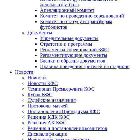
женского футбола
Апелляционный комитет
Комитет по проведению соревнований
Комитет по статусу и трансферам
футболистов
Документы
Учредительные документы
Стратегии и программы
Регламенты соревнований КФС
Регламентирующие документы
Бланки и образцы документов
Правила поведения зрителей на стадионе
Новости
Новости
Новости КФС
Чемпионат Премьер-лиги КФС
Кубок КФС
Судейские назначения
Протоколы матчей
Постановления Президиума КФС
Решения КДК КФС
Решения АК КФС
Решения и постановления комитетов
Дисквалификации
Новости крымского футбола