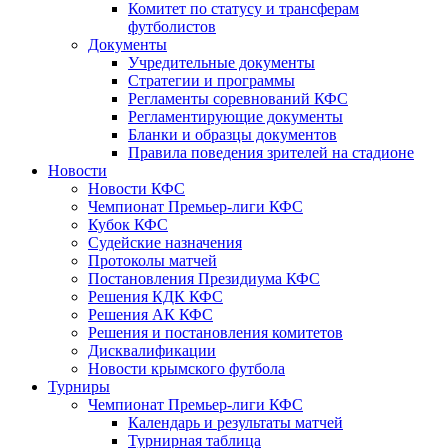
Комитет по статусу и трансферам
футболистов
Документы
Учредительные документы
Стратегии и программы
Регламенты соревнований КФС
Регламентирующие документы
Бланки и образцы документов
Правила поведения зрителей на стадионе
Новости
Новости КФС
Чемпионат Премьер-лиги КФС
Кубок КФС
Судейские назначения
Протоколы матчей
Постановления Президиума КФС
Решения КДК КФС
Решения АК КФС
Решения и постановления комитетов
Дисквалификации
Новости крымского футбола
Турниры
Чемпионат Премьер-лиги КФС
Календарь и результаты матчей
Турнирная таблица