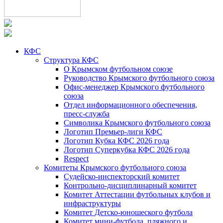
КФС
Структура КФС
О Крымском футбольном союзе
Руководство Крымского футбольного союза
Офис-менеджер Крымского футбольного
союза
Отдел информационного обеспечения,
пресс-служба
Символика Крымского футбольного союза
Логотип Премьер-лиги КФС
Логотип Кубка КФС 2026 года
Логотип Суперкубка КФС 2026 года
Respect
Комитеты Крымского футбольного союза
Судейско-инспекторский комитет
Контрольно-дисциплинарный комитет
Комитет Аттестации футбольных клубов и
инфраструктуры
Комитет Детско-юношеского футбола
Комитет мини-футбола, пляжного и