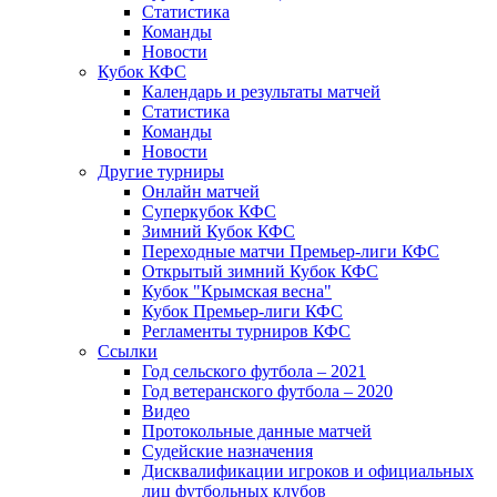
Статистика
Команды
Новости
Кубок КФС
Календарь и результаты матчей
Статистика
Команды
Новости
Другие турниры
Онлайн матчей
Суперкубок КФС
Зимний Кубок КФС
Переходные матчи Премьер-лиги КФС
Открытый зимний Кубок КФС
Кубок "Крымская весна"
Кубок Премьер-лиги КФС
Регламенты турниров КФС
Ссылки
Год сельского футбола – 2021
Год ветеранского футбола – 2020
Видео
Протокольные данные матчей
Судейские назначения
Дисквалификации игроков и официальных
лиц футбольных клубов