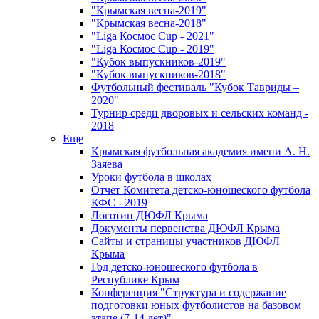
"Крымская весна-2019"
"Крымская весна-2018"
"Liga Космос Cup - 2021"
"Liga Космос Cup - 2019"
"Кубок выпускников-2019"
"Кубок выпускников-2018"
Футбольный фестиваль "Кубок Тавриды –
2020"
Турнир среди дворовых и сельских команд -
2018
Еще
Крымская футбольная академия имени А. Н.
Заяева
Уроки футбола в школах
Отчет Комитета детско-юношеского футбола
КФС - 2019
Логотип ДЮФЛ Крыма
Документы первенства ДЮФЛ Крыма
Сайты и страницы участников ДЮФЛ
Крыма
Год детско-юношеского футбола в
Республике Крым
Конференция "Структура и содержание
подготовки юных футболистов на базовом
этапе (7-14 лет)"