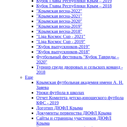
Кубок Главы Республики Крым – 2019
Кубок Главы Республики Крым – 2018
"Крымская весна-2022"
"Крымская весна-2021"
"Крымская весна-2020"
"Крымская весна-2019"
"Крымская весна-2018"
"Liga Космос Cup - 2021"
"Liga Космос Cup - 2019"
"Кубок выпускников-2019"
"Кубок выпускников-2018"
Футбольный фестиваль "Кубок Тавриды –
2020"
Турнир среди дворовых и сельских команд -
2018
Еще
Крымская футбольная академия имени А. Н.
Заяева
Уроки футбола в школах
Отчет Комитета детско-юношеского футбола
КФС - 2019
Логотип ДЮФЛ Крыма
Документы первенства ДЮФЛ Крыма
Сайты и страницы участников ДЮФЛ
Крыма