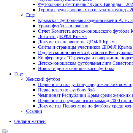
Футбольный фестиваль "Кубок Тавриды – 202
Турнир среди дворовых и сельских команд - 2
Еще
Крымская футбольная академия имени А. Н. З
Уроки футбола в школах
Отчет Комитета детско-юношеского футбола 
Логотип ДЮФЛ Крыма
Документы первенства ДЮФЛ Крыма
Сайты и страницы участников ДЮФЛ Крыма
Год детско-юношеского футбола в Республик
Конференция "Структура и содержание подгот
Детско-юношеская футбольная лига Севастоп
Новости детско-юношеского футбола
Еще
Женский футбол
Первенство по футболу среди женских команд
Первенство по футболу 8х8
Чемпионат Республики Крым среди женских 
Первенство среди женских команд 2000 г.р. и
Документы Первенства по футболу среди жен
Ссылки
Онлайн матчей