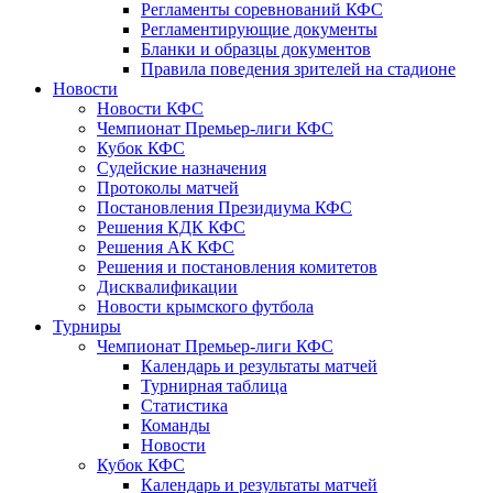
Регламенты соревнований КФС
Регламентирующие документы
Бланки и образцы документов
Правила поведения зрителей на стадионе
Новости
Новости КФС
Чемпионат Премьер-лиги КФС
Кубок КФС
Судейские назначения
Протоколы матчей
Постановления Президиума КФС
Решения КДК КФС
Решения АК КФС
Решения и постановления комитетов
Дисквалификации
Новости крымского футбола
Турниры
Чемпионат Премьер-лиги КФС
Календарь и результаты матчей
Турнирная таблица
Статистика
Команды
Новости
Кубок КФС
Календарь и результаты матчей