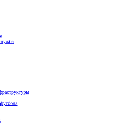
а
служба
нфраструктуры
 футбола
в