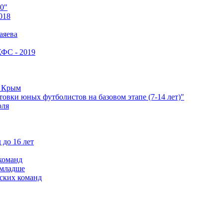
0"
018
аяева
КФС - 2019
е Крым
овки юных футболистов на базовом этапе (7-14 лет)"
оля
 до 16 лет
команд
 младше
ских команд