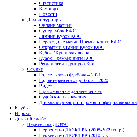
Статистика
Команды
Новости
Другие турниры
Онлайн матчей
Суперкубок КФС
Зимний Кубок КФС
Переходные матчи Премьер-лиги КФС
Открытый зимний Кубок КФС
Кубок "Крымская весна"
Кубок Премьер-лиги КФС
Регламенты турниров КФС
Ссылки
Год сельского футбола – 2021
Год ветеранского футбола – 2020
Видео
Протокольные данные матчей
Судейские назначения
Дисквалификации игроков и официальных ли
Клубы
Игроки
Детский футбол
Первенства ДЮФЛ
Первенство ДЮФЛ РК (2008-2009 гг. р.)
Первенство ДЮФЛ РК (2010 г.р.)