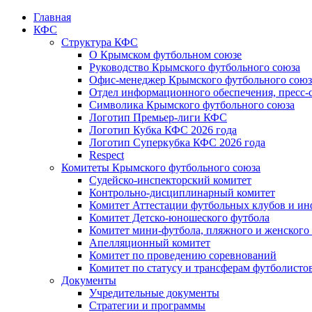
Главная
КФС
Структура КФС
О Крымском футбольном союзе
Руководство Крымского футбольного союза
Офис-менеджер Крымского футбольного союз
Отдел информационного обеспечения, пресс-
Символика Крымского футбольного союза
Логотип Премьер-лиги КФС
Логотип Кубка КФС 2026 года
Логотип Суперкубка КФС 2026 года
Respect
Комитеты Крымского футбольного союза
Судейско-инспекторский комитет
Контрольно-дисциплинарный комитет
Комитет Аттестации футбольных клубов и и
Комитет Детско-юношеского футбола
Комитет мини-футбола, пляжного и женского
Апелляционный комитет
Комитет по проведению соревнований
Комитет по статусу и трансферам футболисто
Документы
Учредительные документы
Стратегии и программы