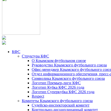
КФС
Структура КФС
О Крымском футбольном союзе
Руководство Крымского футбольного союза
Офис-менеджер Крымского футбольного союз
Отдел информационного обеспечения, пресс-
Символика Крымского футбольного союза
Логотип Премьер-лиги КФС
Логотип Кубка КФС 2026 года
Логотип Суперкубка КФС 2026 года
Respect
Комитеты Крымского футбольного союза
Судейско-инспекторский комитет
Контрольно-дисциплинарный комитет