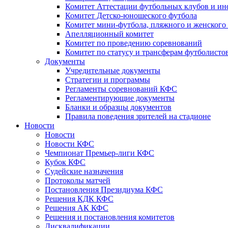
Комитет Аттестации футбольных клубов и и
Комитет Детско-юношеского футбола
Комитет мини-футбола, пляжного и женского
Апелляционный комитет
Комитет по проведению соревнований
Комитет по статусу и трансферам футболисто
Документы
Учредительные документы
Стратегии и программы
Регламенты соревнований КФС
Регламентирующие документы
Бланки и образцы документов
Правила поведения зрителей на стадионе
Новости
Новости
Новости КФС
Чемпионат Премьер-лиги КФС
Кубок КФС
Судейские назначения
Протоколы матчей
Постановления Президиума КФС
Решения КДК КФС
Решения АК КФС
Решения и постановления комитетов
Дисквалификации