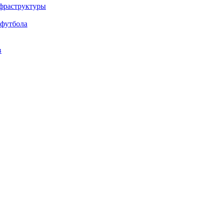
нфраструктуры
 футбола
в