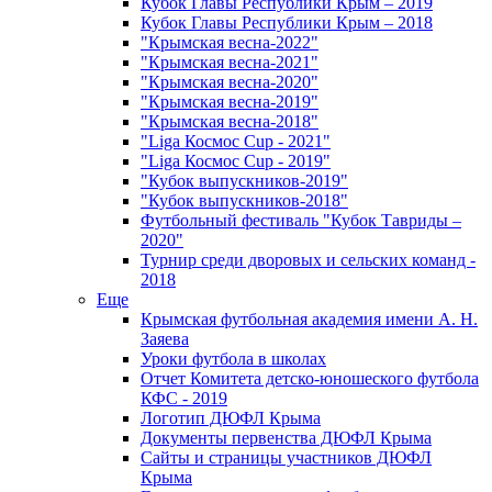
Кубок Главы Республики Крым – 2019
Кубок Главы Республики Крым – 2018
"Крымская весна-2022"
"Крымская весна-2021"
"Крымская весна-2020"
"Крымская весна-2019"
"Крымская весна-2018"
"Liga Космос Cup - 2021"
"Liga Космос Cup - 2019"
"Кубок выпускников-2019"
"Кубок выпускников-2018"
Футбольный фестиваль "Кубок Тавриды –
2020"
Турнир среди дворовых и сельских команд -
2018
Еще
Крымская футбольная академия имени А. Н.
Заяева
Уроки футбола в школах
Отчет Комитета детско-юношеского футбола
КФС - 2019
Логотип ДЮФЛ Крыма
Документы первенства ДЮФЛ Крыма
Сайты и страницы участников ДЮФЛ
Крыма