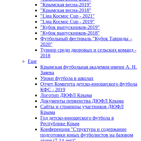
"Крымская весна-2019"
"Крымская весна-2018"
"Liga Космос Cup - 2021"
"Liga Космос Cup - 2019"
"Кубок выпускников-2019"
"Кубок выпускников-2018"
Футбольный фестиваль "Кубок Тавриды –
2020"
Турнир среди дворовых и сельских команд -
2018
Еще
Крымская футбольная академия имени А. Н.
Заяева
Уроки футбола в школах
Отчет Комитета детско-юношеского футбола
КФС - 2019
Логотип ДЮФЛ Крыма
Документы первенства ДЮФЛ Крыма
Сайты и страницы участников ДЮФЛ
Крыма
Год детско-юношеского футбола в
Республике Крым
Конференция "Структура и содержание
подготовки юных футболистов на базовом
этапе (7-14 лет)"