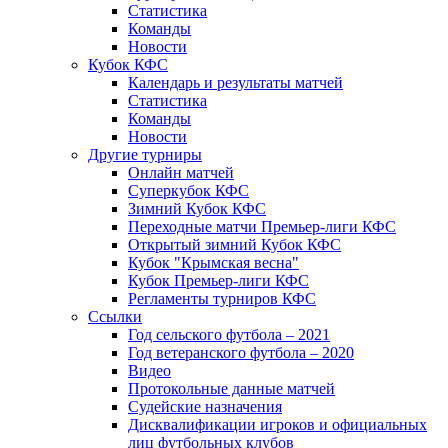
Статистика
Команды
Новости
Кубок КФС
Календарь и результаты матчей
Статистика
Команды
Новости
Другие турниры
Онлайн матчей
Суперкубок КФС
Зимний Кубок КФС
Переходные матчи Премьер-лиги КФС
Открытый зимний Кубок КФС
Кубок "Крымская весна"
Кубок Премьер-лиги КФС
Регламенты турниров КФС
Ссылки
Год сельского футбола – 2021
Год ветеранского футбола – 2020
Видео
Протокольные данные матчей
Судейские назначения
Дисквалификации игроков и официальных
лиц футбольных клубов