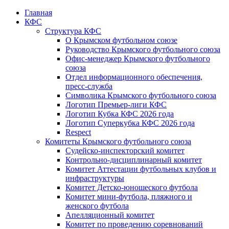
Главная
КФС
Структура КФС
О Крымском футбольном союзе
Руководство Крымского футбольного союза
Офис-менеджер Крымского футбольного
союза
Отдел информационного обеспечения,
пресс-служба
Символика Крымского футбольного союза
Логотип Премьер-лиги КФС
Логотип Кубка КФС 2026 года
Логотип Суперкубка КФС 2026 года
Respect
Комитеты Крымского футбольного союза
Судейско-инспекторский комитет
Контрольно-дисциплинарный комитет
Комитет Аттестации футбольных клубов и
инфраструктуры
Комитет Детско-юношеского футбола
Комитет мини-футбола, пляжного и
женского футбола
Апелляционный комитет
Комитет по проведению соревнований