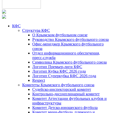
КФС
Структура КФС
О Крымском футбольном союзе
Руководство Крымского футбольного союза
Офис-менеджер Крымского футбольного
союза
Отдел информационного обеспечения,
пресс-служба
Символика Крымского футбольного союза
Логотип Премьер-лиги КФС
Логотип Кубка КФС 2026 года
Логотип Суперкубка КФС 2026 года
Respect
Комитеты Крымского футбольного союза
Судейско-инспекторский комитет
Контрольно-дисциплинарный комитет
Комитет Аттестации футбольных клубов и
инфраструктуры
Комитет Детско-юношеского футбола
Комитет мини-футбола, пляжного и