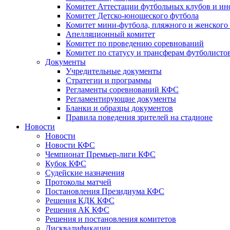
Комитет Аттестации футбольных клубов и и
Комитет Детско-юношеского футбола
Комитет мини-футбола, пляжного и женского
Апелляционный комитет
Комитет по проведению соревнований
Комитет по статусу и трансферам футболисто
Документы
Учредительные документы
Стратегии и программы
Регламенты соревнований КФС
Регламентирующие документы
Бланки и образцы документов
Правила поведения зрителей на стадионе
Новости
Новости
Новости КФС
Чемпионат Премьер-лиги КФС
Кубок КФС
Судейские назначения
Протоколы матчей
Постановления Президиума КФС
Решения КДК КФС
Решения АК КФС
Решения и постановления комитетов
Дисквалификации