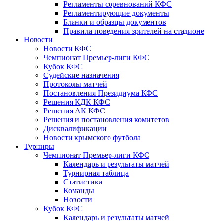
Регламенты соревнований КФС
Регламентирующие документы
Бланки и образцы документов
Правила поведения зрителей на стадионе
Новости
Новости КФС
Чемпионат Премьер-лиги КФС
Кубок КФС
Судейские назначения
Протоколы матчей
Постановления Президиума КФС
Решения КДК КФС
Решения АК КФС
Решения и постановления комитетов
Дисквалификации
Новости крымского футбола
Турниры
Чемпионат Премьер-лиги КФС
Календарь и результаты матчей
Турнирная таблица
Статистика
Команды
Новости
Кубок КФС
Календарь и результаты матчей