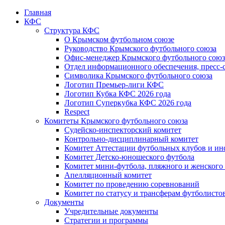
Главная
КФС
Структура КФС
О Крымском футбольном союзе
Руководство Крымского футбольного союза
Офис-менеджер Крымского футбольного союз
Отдел информационного обеспечения, пресс-
Символика Крымского футбольного союза
Логотип Премьер-лиги КФС
Логотип Кубка КФС 2026 года
Логотип Суперкубка КФС 2026 года
Respect
Комитеты Крымского футбольного союза
Судейско-инспекторский комитет
Контрольно-дисциплинарный комитет
Комитет Аттестации футбольных клубов и и
Комитет Детско-юношеского футбола
Комитет мини-футбола, пляжного и женского
Апелляционный комитет
Комитет по проведению соревнований
Комитет по статусу и трансферам футболисто
Документы
Учредительные документы
Стратегии и программы