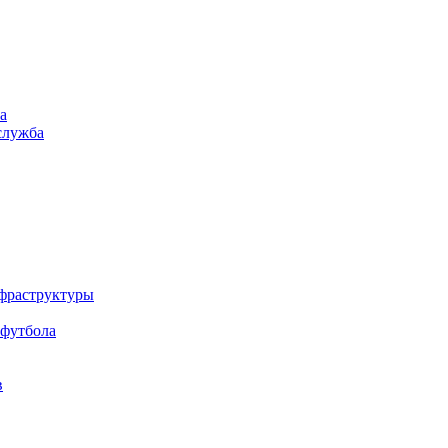
а
служба
нфраструктуры
 футбола
в