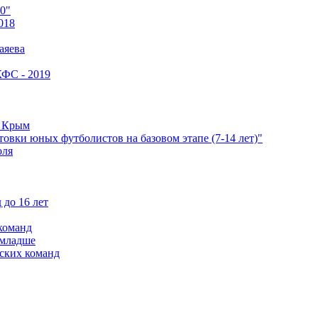
0"
018
аяева
КФС - 2019
е Крым
овки юных футболистов на базовом этапе (7-14 лет)"
оля
 до 16 лет
команд
 младше
ских команд