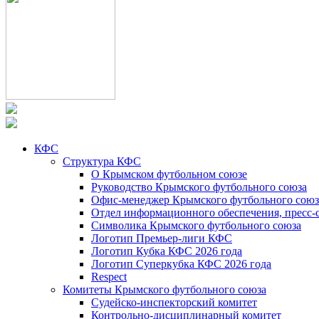
КФС
Структура КФС
О Крымском футбольном союзе
Руководство Крымского футбольного союза
Офис-менеджер Крымского футбольного союз
Отдел информационного обеспечения, пресс-
Символика Крымского футбольного союза
Логотип Премьер-лиги КФС
Логотип Кубка КФС 2026 года
Логотип Суперкубка КФС 2026 года
Respect
Комитеты Крымского футбольного союза
Судейско-инспекторский комитет
Контрольно-дисциплинарный комитет