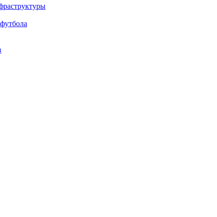
нфраструктуры
 футбола
в