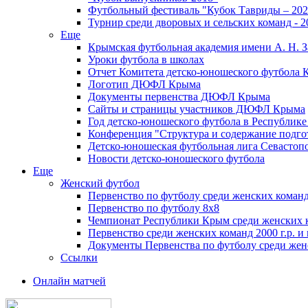
Футбольный фестиваль "Кубок Тавриды – 202
Турнир среди дворовых и сельских команд - 2
Еще
Крымская футбольная академия имени А. Н. З
Уроки футбола в школах
Отчет Комитета детско-юношеского футбола 
Логотип ДЮФЛ Крыма
Документы первенства ДЮФЛ Крыма
Сайты и страницы участников ДЮФЛ Крыма
Год детско-юношеского футбола в Республик
Конференция "Структура и содержание подгот
Детско-юношеская футбольная лига Севастоп
Новости детско-юношеского футбола
Еще
Женский футбол
Первенство по футболу среди женских команд
Первенство по футболу 8х8
Чемпионат Республики Крым среди женских 
Первенство среди женских команд 2000 г.р. и
Документы Первенства по футболу среди жен
Ссылки
Онлайн матчей