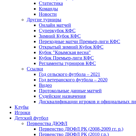
Статистика
Команды
Новости
Другие турниры
Онлайн матчей
Суперкубок КФС
Зимний Кубок КФС
Переходные матчи Премьер-лиги КФС
Открытый зимний Кубок КФС
Кубок "Крымская весна"
Кубок Премьер-лиги КФС
Регламенты турниров КФС
Ссылки
Год сельского футбола – 2021
Год ветеранского футбола – 2020
Видео
Протокольные данные матчей
Судейские назначения
Дисквалификации игроков и официальных ли
Клубы
Игроки
Детский футбол
Первенства ДЮФЛ
Первенство ДЮФЛ РК (2008-2009 гг. р.)
Первенство ДЮФЛ РК (2010 г.р.)