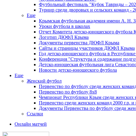
Футбольный фестиваль "Кубок Тавриды – 202
Турнир среди дворовых и сельских команд - 2
Еще
Крымская футбольная академия имени А. Н. З
Уроки футбола в школах
Отчет Комитета детско-юношеского футбола 
Логотип ДЮФЛ Крыма
Документы первенства ДЮФЛ Крыма
Сайты и страницы участников ДЮФЛ Крыма
Год детско-юношеского футбола в Республик
Конференция "Структура и содержание подгот
Детско-юношеская футбольная лига Севастоп
Новости детско-юношеского футбола
Еще
Женский футбол
Первенство по футболу среди женских команд
Первенство по футболу 8х8
Чемпионат Республики Крым среди женских 
Первенство среди женских команд 2000 г.р. и
Документы Первенства по футболу среди жен
Ссылки
Онлайн матчей