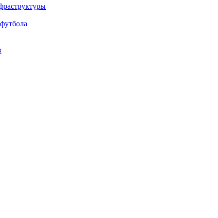
нфраструктуры
 футбола
в