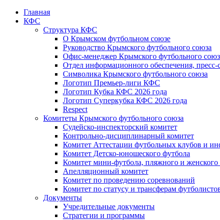
Главная
КФС
Структура КФС
О Крымском футбольном союзе
Руководство Крымского футбольного союза
Офис-менеджер Крымского футбольного союз
Отдел информационного обеспечения, пресс-
Символика Крымского футбольного союза
Логотип Премьер-лиги КФС
Логотип Кубка КФС 2026 года
Логотип Суперкубка КФС 2026 года
Respect
Комитеты Крымского футбольного союза
Судейско-инспекторский комитет
Контрольно-дисциплинарный комитет
Комитет Аттестации футбольных клубов и и
Комитет Детско-юношеского футбола
Комитет мини-футбола, пляжного и женского
Апелляционный комитет
Комитет по проведению соревнований
Комитет по статусу и трансферам футболисто
Документы
Учредительные документы
Стратегии и программы