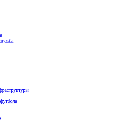
а
служба
нфраструктуры
 футбола
в