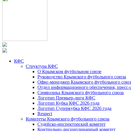
КФС
Структура КФС
О Крымском футбольном союзе
Руководство Крымского футбольного союза
Офис-менеджер Крымского футбольного союз
Отдел информационного обеспечения, пресс-
Символика Крымского футбольного союза
Логотип Премьер-лиги КФС
Логотип Кубка КФС 2026 года
Логотип Суперкубка КФС 2026 года
Respect
Комитеты Крымского футбольного союза
Судейско-инспекторский комитет
Контрольно-дисциплинарный комитет