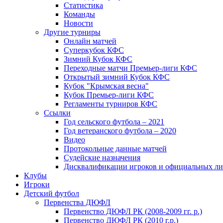
Статистика
Команды
Новости
Другие турниры
Онлайн матчей
Суперкубок КФС
Зимний Кубок КФС
Переходные матчи Премьер-лиги КФС
Открытый зимний Кубок КФС
Кубок "Крымская весна"
Кубок Премьер-лиги КФС
Регламенты турниров КФС
Ссылки
Год сельского футбола – 2021
Год ветеранского футбола – 2020
Видео
Протокольные данные матчей
Судейские назначения
Дисквалификации игроков и официальных ли
Клубы
Игроки
Детский футбол
Первенства ДЮФЛ
Первенство ДЮФЛ РК (2008-2009 гг. р.)
Первенство ДЮФЛ РК (2010 г.р.)