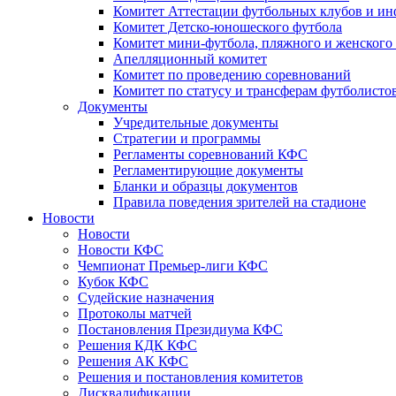
Комитет Аттестации футбольных клубов и и
Комитет Детско-юношеского футбола
Комитет мини-футбола, пляжного и женского
Апелляционный комитет
Комитет по проведению соревнований
Комитет по статусу и трансферам футболисто
Документы
Учредительные документы
Стратегии и программы
Регламенты соревнований КФС
Регламентирующие документы
Бланки и образцы документов
Правила поведения зрителей на стадионе
Новости
Новости
Новости КФС
Чемпионат Премьер-лиги КФС
Кубок КФС
Судейские назначения
Протоколы матчей
Постановления Президиума КФС
Решения КДК КФС
Решения АК КФС
Решения и постановления комитетов
Дисквалификации