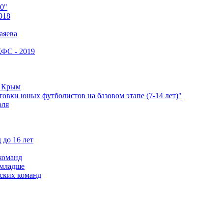
0"
018
аяева
КФС - 2019
е Крым
овки юных футболистов на базовом этапе (7-14 лет)"
оля
 до 16 лет
команд
 младше
ских команд