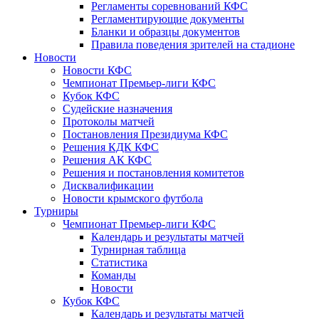
Регламенты соревнований КФС
Регламентирующие документы
Бланки и образцы документов
Правила поведения зрителей на стадионе
Новости
Новости КФС
Чемпионат Премьер-лиги КФС
Кубок КФС
Судейские назначения
Протоколы матчей
Постановления Президиума КФС
Решения КДК КФС
Решения АК КФС
Решения и постановления комитетов
Дисквалификации
Новости крымского футбола
Турниры
Чемпионат Премьер-лиги КФС
Календарь и результаты матчей
Турнирная таблица
Статистика
Команды
Новости
Кубок КФС
Календарь и результаты матчей