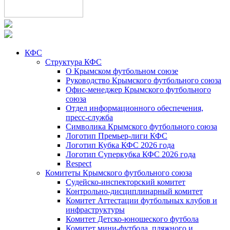
КФС
Структура КФС
О Крымском футбольном союзе
Руководство Крымского футбольного союза
Офис-менеджер Крымского футбольного
союза
Отдел информационного обеспечения,
пресс-служба
Символика Крымского футбольного союза
Логотип Премьер-лиги КФС
Логотип Кубка КФС 2026 года
Логотип Суперкубка КФС 2026 года
Respect
Комитеты Крымского футбольного союза
Судейско-инспекторский комитет
Контрольно-дисциплинарный комитет
Комитет Аттестации футбольных клубов и
инфраструктуры
Комитет Детско-юношеского футбола
Комитет мини-футбола, пляжного и