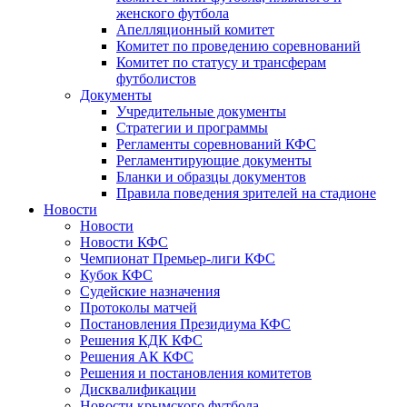
женского футбола
Апелляционный комитет
Комитет по проведению соревнований
Комитет по статусу и трансферам
футболистов
Документы
Учредительные документы
Стратегии и программы
Регламенты соревнований КФС
Регламентирующие документы
Бланки и образцы документов
Правила поведения зрителей на стадионе
Новости
Новости
Новости КФС
Чемпионат Премьер-лиги КФС
Кубок КФС
Судейские назначения
Протоколы матчей
Постановления Президиума КФС
Решения КДК КФС
Решения АК КФС
Решения и постановления комитетов
Дисквалификации
Новости крымского футбола