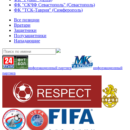
ФК "СКЧФ Севастополь" (Севастополь)
ФК "ТСК-Таврия" (Симферополь)
Все позиции
Вратари
Защитники
Полузащитники
Нападающие
информационный партнер
информационный
партнер