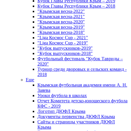
Кубок Главы Республики Крым – 2019
Кубок Главы Республики Крым – 2018
"Крымская весна-2022"
"Крымская весна-2021"
"Крымская весна-2020"
"Крымская весна-2019"
"Крымская весна-2018"
"Liga Космос Cup - 2021"
"Liga Космос Cup - 2019"
"Кубок выпускников-2019"
"Кубок выпускников-2018"
Футбольный фестиваль "Кубок Тавриды –
2020"
Турнир среди дворовых и сельских команд -
2018
Еще
Крымская футбольная академия имени А. Н.
Заяева
Уроки футбола в школах
Отчет Комитета детско-юношеского футбола
КФС - 2019
Логотип ДЮФЛ Крыма
Документы первенства ДЮФЛ Крыма
Сайты и страницы участников ДЮФЛ
Крыма