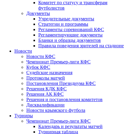
Комитет по статусу и трансферам
футболистов
Документы
Учредительные документы
Стратегии и программы
Регламенты соревнований КФС
Регламентирующие документы
Бланки и образцы документов
Правила поведения зрителей на стадионе
Новости
Новости КФС
Чемпионат Премьер-лиги КФС
Кубок КФС
Судейские назначения
Протоколы матчей
Постановления Президиума КФС
Решения КДК КФС
Решения АК КФС
Решения и постановления комитетов
Дисквалификации
Новости крымского футбола
Турниры
Чемпионат Премьер-лиги КФС
Календарь и результаты матчей
Турнирная таблица