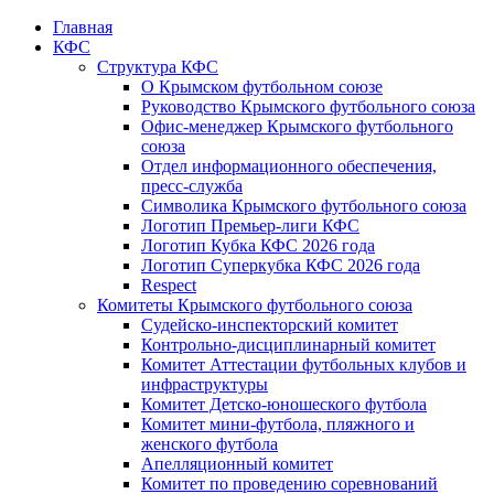
Главная
КФС
Структура КФС
О Крымском футбольном союзе
Руководство Крымского футбольного союза
Офис-менеджер Крымского футбольного
союза
Отдел информационного обеспечения,
пресс-служба
Символика Крымского футбольного союза
Логотип Премьер-лиги КФС
Логотип Кубка КФС 2026 года
Логотип Суперкубка КФС 2026 года
Respect
Комитеты Крымского футбольного союза
Судейско-инспекторский комитет
Контрольно-дисциплинарный комитет
Комитет Аттестации футбольных клубов и
инфраструктуры
Комитет Детско-юношеского футбола
Комитет мини-футбола, пляжного и
женского футбола
Апелляционный комитет
Комитет по проведению соревнований