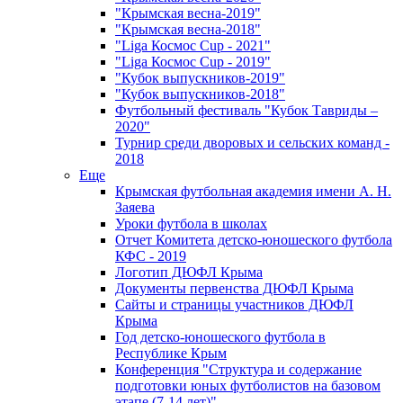
"Крымская весна-2019"
"Крымская весна-2018"
"Liga Космос Cup - 2021"
"Liga Космос Cup - 2019"
"Кубок выпускников-2019"
"Кубок выпускников-2018"
Футбольный фестиваль "Кубок Тавриды –
2020"
Турнир среди дворовых и сельских команд -
2018
Еще
Крымская футбольная академия имени А. Н.
Заяева
Уроки футбола в школах
Отчет Комитета детско-юношеского футбола
КФС - 2019
Логотип ДЮФЛ Крыма
Документы первенства ДЮФЛ Крыма
Сайты и страницы участников ДЮФЛ
Крыма
Год детско-юношеского футбола в
Республике Крым
Конференция "Структура и содержание
подготовки юных футболистов на базовом
этапе (7-14 лет)"