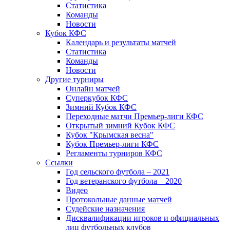
Статистика
Команды
Новости
Кубок КФС
Календарь и результаты матчей
Статистика
Команды
Новости
Другие турниры
Онлайн матчей
Суперкубок КФС
Зимний Кубок КФС
Переходные матчи Премьер-лиги КФС
Открытый зимний Кубок КФС
Кубок "Крымская весна"
Кубок Премьер-лиги КФС
Регламенты турниров КФС
Ссылки
Год сельского футбола – 2021
Год ветеранского футбола – 2020
Видео
Протокольные данные матчей
Судейские назначения
Дисквалификации игроков и официальных
лиц футбольных клубов