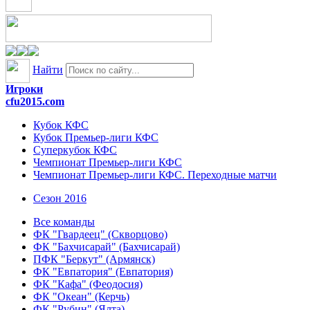
Найти
Игроки
cfu2015.com
Кубок КФС
Кубок Премьер-лиги КФС
Суперкубок КФС
Чемпионат Премьер-лиги КФС
Чемпионат Премьер-лиги КФС. Переходные матчи
Сезон 2016
Все команды
ФК "Гвардеец" (Скворцово)
ФК "Бахчисарай" (Бахчисарай)
ПФК "Беркут" (Армянск)
ФК "Евпатория" (Евпатория)
ФК "Кафа" (Феодосия)
ФК "Океан" (Керчь)
ФК "Рубин" (Ялта)