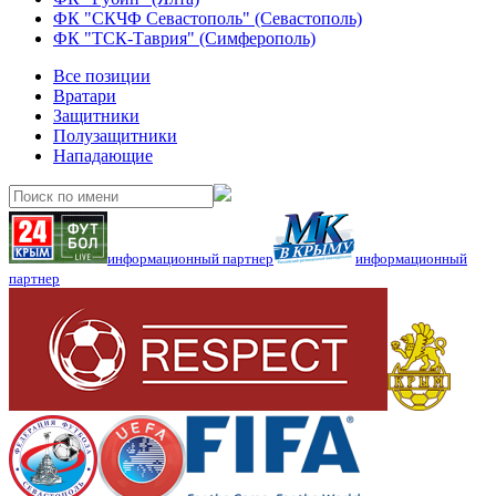
ФК "СКЧФ Севастополь" (Севастополь)
ФК "ТСК-Таврия" (Симферополь)
Все позиции
Вратари
Защитники
Полузащитники
Нападающие
информационный партнер
информационный
партнер