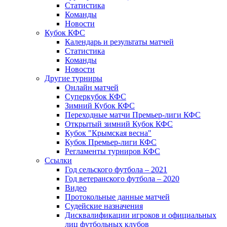
Статистика
Команды
Новости
Кубок КФС
Календарь и результаты матчей
Статистика
Команды
Новости
Другие турниры
Онлайн матчей
Суперкубок КФС
Зимний Кубок КФС
Переходные матчи Премьер-лиги КФС
Открытый зимний Кубок КФС
Кубок "Крымская весна"
Кубок Премьер-лиги КФС
Регламенты турниров КФС
Ссылки
Год сельского футбола – 2021
Год ветеранского футбола – 2020
Видео
Протокольные данные матчей
Судейские назначения
Дисквалификации игроков и официальных
лиц футбольных клубов