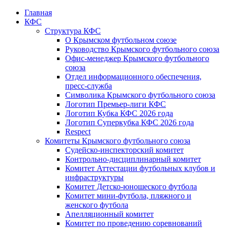
Главная
КФС
Структура КФС
О Крымском футбольном союзе
Руководство Крымского футбольного союза
Офис-менеджер Крымского футбольного
союза
Отдел информационного обеспечения,
пресс-служба
Символика Крымского футбольного союза
Логотип Премьер-лиги КФС
Логотип Кубка КФС 2026 года
Логотип Суперкубка КФС 2026 года
Respect
Комитеты Крымского футбольного союза
Судейско-инспекторский комитет
Контрольно-дисциплинарный комитет
Комитет Аттестации футбольных клубов и
инфраструктуры
Комитет Детско-юношеского футбола
Комитет мини-футбола, пляжного и
женского футбола
Апелляционный комитет
Комитет по проведению соревнований