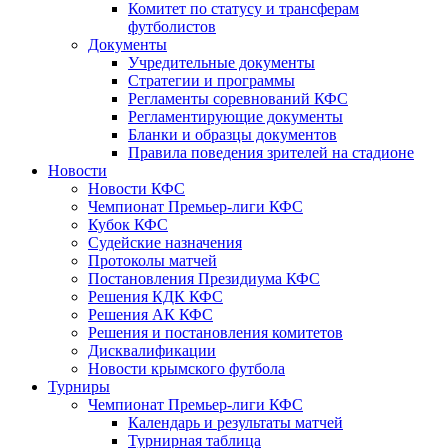
Комитет по статусу и трансферам
футболистов
Документы
Учредительные документы
Стратегии и программы
Регламенты соревнований КФС
Регламентирующие документы
Бланки и образцы документов
Правила поведения зрителей на стадионе
Новости
Новости КФС
Чемпионат Премьер-лиги КФС
Кубок КФС
Судейские назначения
Протоколы матчей
Постановления Президиума КФС
Решения КДК КФС
Решения АК КФС
Решения и постановления комитетов
Дисквалификации
Новости крымского футбола
Турниры
Чемпионат Премьер-лиги КФС
Календарь и результаты матчей
Турнирная таблица