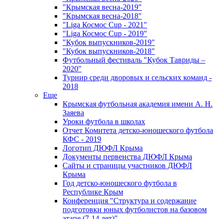
"Крымская весна-2019"
"Крымская весна-2018"
"Liga Космос Cup - 2021"
"Liga Космос Cup - 2019"
"Кубок выпускников-2019"
"Кубок выпускников-2018"
Футбольный фестиваль "Кубок Тавриды –
2020"
Турнир среди дворовых и сельских команд -
2018
Еще
Крымская футбольная академия имени А. Н.
Заяева
Уроки футбола в школах
Отчет Комитета детско-юношеского футбола
КФС - 2019
Логотип ДЮФЛ Крыма
Документы первенства ДЮФЛ Крыма
Сайты и страницы участников ДЮФЛ
Крыма
Год детско-юношеского футбола в
Республике Крым
Конференция "Структура и содержание
подготовки юных футболистов на базовом
этапе (7-14 лет)"