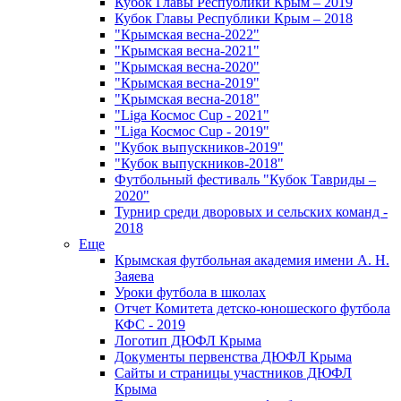
Кубок Главы Республики Крым – 2019
Кубок Главы Республики Крым – 2018
"Крымская весна-2022"
"Крымская весна-2021"
"Крымская весна-2020"
"Крымская весна-2019"
"Крымская весна-2018"
"Liga Космос Cup - 2021"
"Liga Космос Cup - 2019"
"Кубок выпускников-2019"
"Кубок выпускников-2018"
Футбольный фестиваль "Кубок Тавриды –
2020"
Турнир среди дворовых и сельских команд -
2018
Еще
Крымская футбольная академия имени А. Н.
Заяева
Уроки футбола в школах
Отчет Комитета детско-юношеского футбола
КФС - 2019
Логотип ДЮФЛ Крыма
Документы первенства ДЮФЛ Крыма
Сайты и страницы участников ДЮФЛ
Крыма