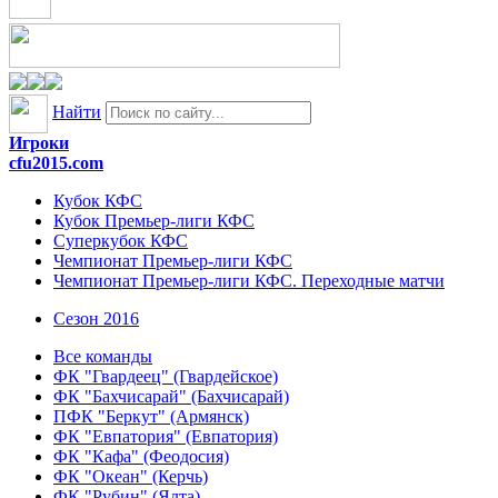
Найти
Игроки
cfu2015.com
Кубок КФС
Кубок Премьер-лиги КФС
Суперкубок КФС
Чемпионат Премьер-лиги КФС
Чемпионат Премьер-лиги КФС. Переходные матчи
Сезон 2016
Все команды
ФК "Гвардеец" (Гвардейское)
ФК "Бахчисарай" (Бахчисарай)
ПФК "Беркут" (Армянск)
ФК "Евпатория" (Евпатория)
ФК "Кафа" (Феодосия)
ФК "Океан" (Керчь)
ФК "Рубин" (Ялта)