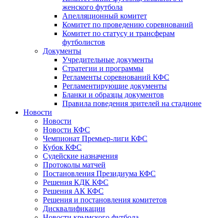
женского футбола
Апелляционный комитет
Комитет по проведению соревнований
Комитет по статусу и трансферам
футболистов
Документы
Учредительные документы
Стратегии и программы
Регламенты соревнований КФС
Регламентирующие документы
Бланки и образцы документов
Правила поведения зрителей на стадионе
Новости
Новости
Новости КФС
Чемпионат Премьер-лиги КФС
Кубок КФС
Судейские назначения
Протоколы матчей
Постановления Президиума КФС
Решения КДК КФС
Решения АК КФС
Решения и постановления комитетов
Дисквалификации
Новости крымского футбола