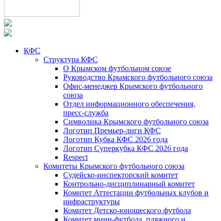
КФС
Структура КФС
О Крымском футбольном союзе
Руководство Крымского футбольного союза
Офис-менеджер Крымского футбольного
союза
Отдел информационного обеспечения,
пресс-служба
Символика Крымского футбольного союза
Логотип Премьер-лиги КФС
Логотип Кубка КФС 2026 года
Логотип Суперкубка КФС 2026 года
Respect
Комитеты Крымского футбольного союза
Судейско-инспекторский комитет
Контрольно-дисциплинарный комитет
Комитет Аттестации футбольных клубов и
инфраструктуры
Комитет Детско-юношеского футбола
Комитет мини-футбола, пляжного и