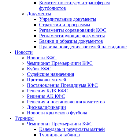
Комитет по статусу и трансферам
футболистов
Документы
Учредительные документы
Стратегии и программы
Регламенты соревнований КФС
Регламентирующие документы
Бланки и образцы документов
Правила поведения зрителей на стадионе
Новости
Новости КФС
Чемпионат Премьер-лиги КФС
Кубок КФС
Судейские назначения
Протоколы матчей
Постановления Президиума КФС
Решения КДК КФС
Решения АК КФС
Решения и постановления комитетов
Дисквалификации
Новости крымского футбола
Турниры
Чемпионат Премьер-лиги КФС
Календарь и результаты матчей
Турнирная таблица