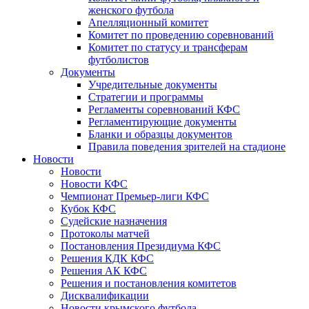
женского футбола
Апелляционный комитет
Комитет по проведению соревнований
Комитет по статусу и трансферам
футболистов
Документы
Учредительные документы
Стратегии и программы
Регламенты соревнований КФС
Регламентирующие документы
Бланки и образцы документов
Правила поведения зрителей на стадионе
Новости
Новости
Новости КФС
Чемпионат Премьер-лиги КФС
Кубок КФС
Судейские назначения
Протоколы матчей
Постановления Президиума КФС
Решения КДК КФС
Решения АК КФС
Решения и постановления комитетов
Дисквалификации
Новости крымского футбола