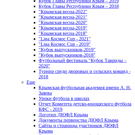
Кубок Главы Республики Крым – 2019
Кубок Главы Республики Крым – 2018
"Крымская весна-2022"
"Крымская весна-2021"
"Крымская весна-2020"
"Крымская весна-2019"
"Крымская весна-2018"
"Liga Космос Cup - 2021"
"Liga Космос Cup - 2019"
"Кубок выпускников-2019"
"Кубок выпускников-2018"
Футбольный фестиваль "Кубок Тавриды –
2020"
Турнир среди дворовых и сельских команд -
2018
Еще
Крымская футбольная академия имени А. Н.
Заяева
Уроки футбола в школах
Отчет Комитета детско-юношеского футбола
КФС - 2019
Логотип ДЮФЛ Крыма
Документы первенства ДЮФЛ Крыма
Сайты и страницы участников ДЮФЛ
Крыма