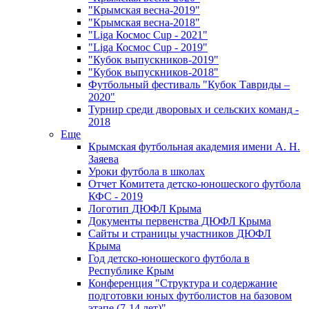
"Крымская весна-2019"
"Крымская весна-2018"
"Liga Космос Cup - 2021"
"Liga Космос Cup - 2019"
"Кубок выпускников-2019"
"Кубок выпускников-2018"
Футбольный фестиваль "Кубок Тавриды –
2020"
Турнир среди дворовых и сельских команд -
2018
Еще
Крымская футбольная академия имени А. Н.
Заяева
Уроки футбола в школах
Отчет Комитета детско-юношеского футбола
КФС - 2019
Логотип ДЮФЛ Крыма
Документы первенства ДЮФЛ Крыма
Сайты и страницы участников ДЮФЛ
Крыма
Год детско-юношеского футбола в
Республике Крым
Конференция "Структура и содержание
подготовки юных футболистов на базовом
этапе (7-14 лет)"