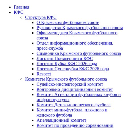
Главная
КФС
Структура КФС
О Крымском футбольном союзе
Руководство Крымского футбольного союза
Офис-менеджер Крымского футбольного
союза
Отдел информационного обеспечения,
пресс-служба
Символика Крымского футбольного союза
Логотип Премьер-лиги КФС
Логотип Кубка КФС 2026 года
Логотип Суперкубка КФС 2026 года
Respect
Комитеты Крымского футбольного союза
Судейско-инспекторский комитет
Контрольно-дисциплинарный комитет
Комитет Аттестации футбольных клубов и
инфраструктуры
Комитет Детско-юношеского футбола
Комитет мини-футбола, пляжного и
женского футбола
Апелляционный комитет
Комитет по проведению соревнований