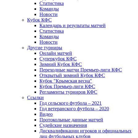
Статистика
Команды
Новости
Кубок КФС
Календарь и результаты матчей
Статистика
Команды
Новости
Другие турниры
Онлайн матчей
Суперкубок КФС
Зимний Кубок КФС
Переходные матчи Премьер-лиги КФС
Открытый зимний Кубок КФС
Кубок "Крымская весна"
Кубок Премьер-лиги КФС
Регламенты турниров КФС
Ссылки
Год сельского футбола – 2021
Год ветеранского футбола – 2020
Видео
Протокольные данные матчей
Судейские назначения
Дисквалификации игроков и официальных
лиц футбольных клубов