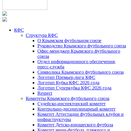
КФС
Структура КФС
О Крымском футбольном союзе
Руководство Крымского футбольного союза
Офис-менеджер Крымского футбольного
союза
Отдел информационного обеспечения,
пресс-служба
Символика Крымского футбольного союза
Логотип Премьер-лиги КФС
Логотип Кубка КФС 2026 года
Логотип Суперкубка КФС 2026 года
Respect
Комитеты Крымского футбольного союза
Судейско-инспекторский комитет
Контрольно-дисциплинарный комитет
Комитет Аттестации футбольных клубов и
инфраструктуры
Комитет Детско-юношеского футбола
Комитет мини-футбола, пляжного и