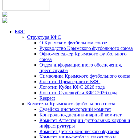
КФС
Структура КФС
О Крымском футбольном союзе
Руководство Крымского футбольного союза
Офис-менеджер Крымского футбольного
союза
Отдел информационного обеспечения,
пресс-служба
Символика Крымского футбольного союза
Логотип Премьер-лиги КФС
Логотип Кубка КФС 2026 года
Логотип Суперкубка КФС 2026 года
Respect
Комитеты Крымского футбольного союза
Судейско-инспекторский комитет
Контрольно-дисциплинарный комитет
Комитет Аттестации футбольных клубов и
инфраструктуры
Комитет Детско-юношеского футбола
Комитет мини-футбола, пляжного и