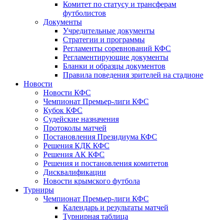
Комитет по статусу и трансферам
футболистов
Документы
Учредительные документы
Стратегии и программы
Регламенты соревнований КФС
Регламентирующие документы
Бланки и образцы документов
Правила поведения зрителей на стадионе
Новости
Новости КФС
Чемпионат Премьер-лиги КФС
Кубок КФС
Судейские назначения
Протоколы матчей
Постановления Президиума КФС
Решения КДК КФС
Решения АК КФС
Решения и постановления комитетов
Дисквалификации
Новости крымского футбола
Турниры
Чемпионат Премьер-лиги КФС
Календарь и результаты матчей
Турнирная таблица