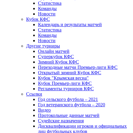
Статистика
Команды
Новости
Кубок КФС
Календарь и результаты матчей
Статистика
Команды
Новости
Другие турниры
Онлайн матчей
Суперкубок КФС
Зимний Кубок КФС
Переходные матчи Премьер-лиги КФС
Открытый зимний Кубок КФС
Кубок "Крымская весна"
Кубок Премьер-лиги КФС
Регламенты турниров КФС
Ссылки
Год сельского футбола – 2021
Год ветеранского футбола – 2020
Видео
Протокольные данные матчей
Судейские назначения
Дисквалификации игроков и официальных
лиц футбольных клубов