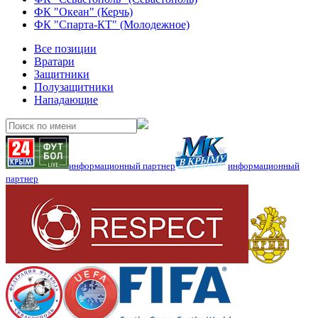
ФК "Океан" (Керчь)
ФК "Спарта-КТ" (Молодежное)
Все позиции
Вратари
Защитники
Полузащитники
Нападающие
информационный партнер
информационный
партнер