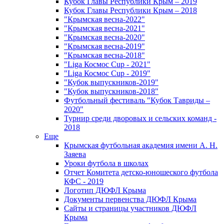
Кубок Главы Республики Крым – 2019
Кубок Главы Республики Крым – 2018
"Крымская весна-2022"
"Крымская весна-2021"
"Крымская весна-2020"
"Крымская весна-2019"
"Крымская весна-2018"
"Liga Космос Cup - 2021"
"Liga Космос Cup - 2019"
"Кубок выпускников-2019"
"Кубок выпускников-2018"
Футбольный фестиваль "Кубок Тавриды –
2020"
Турнир среди дворовых и сельских команд -
2018
Еще
Крымская футбольная академия имени А. Н.
Заяева
Уроки футбола в школах
Отчет Комитета детско-юношеского футбола
КФС - 2019
Логотип ДЮФЛ Крыма
Документы первенства ДЮФЛ Крыма
Сайты и страницы участников ДЮФЛ
Крыма