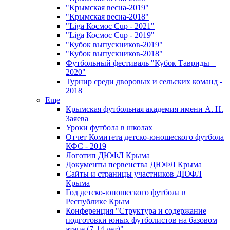
"Крымская весна-2019"
"Крымская весна-2018"
"Liga Космос Cup - 2021"
"Liga Космос Cup - 2019"
"Кубок выпускников-2019"
"Кубок выпускников-2018"
Футбольный фестиваль "Кубок Тавриды –
2020"
Турнир среди дворовых и сельских команд -
2018
Еще
Крымская футбольная академия имени А. Н.
Заяева
Уроки футбола в школах
Отчет Комитета детско-юношеского футбола
КФС - 2019
Логотип ДЮФЛ Крыма
Документы первенства ДЮФЛ Крыма
Сайты и страницы участников ДЮФЛ
Крыма
Год детско-юношеского футбола в
Республике Крым
Конференция "Структура и содержание
подготовки юных футболистов на базовом
этапе (7-14 лет)"