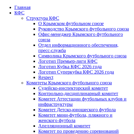
Главная
КФС
Структура КФС
О Крымском футбольном союзе
Руководство Крымского футбольного союза
Офис-менеджер Крымского футбольного
союза
Отдел информационного обеспечения,
пресс-служба
Символика Крымского футбольного союза
Логотип Премьер-лиги КФС
Логотип Кубка КФС 2026 года
Логотип Суперкубка КФС 2026 года
Respect
Комитеты Крымского футбольного союза
Судейско-инспекторский комитет
Контрольно-дисциплинарный комитет
Комитет Аттестации футбольных клубов и
инфраструктуры
Комитет Детско-юношеского футбола
Комитет мини-футбола, пляжного и
женского футбола
Апелляционный комитет
Комитет по проведению соревнований