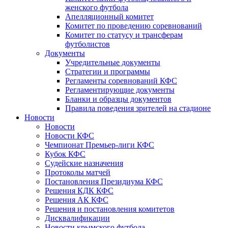
женского футбола
Апелляционный комитет
Комитет по проведению соревнований
Комитет по статусу и трансферам
футболистов
Документы
Учредительные документы
Стратегии и программы
Регламенты соревнований КФС
Регламентирующие документы
Бланки и образцы документов
Правила поведения зрителей на стадионе
Новости
Новости
Новости КФС
Чемпионат Премьер-лиги КФС
Кубок КФС
Судейские назначения
Протоколы матчей
Постановления Президиума КФС
Решения КДК КФС
Решения АК КФС
Решения и постановления комитетов
Дисквалификации
Новости крымского футбола