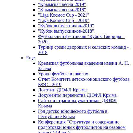
"Крымская весна-2019"
"Крымская весна-2018"
"Liga Космос Cup - 2021"
"Liga Космос Cup - 2019"
"Кубок выпускников-2019"
"Кубок выпускников-2018"
Футбольный фестиваль "Кубок Тавриды –
2020"
Турнир среди дворовых и сельских команд -
2018
Еще
Крымская футбольная академия имени А. Н.
Заяева
Уроки футбола в школах
Отчет Комитета детско-юношеского футбола
КФС - 2019
Логотип ДЮФЛ Крыма
Документы первенства ДЮФЛ Крыма
Сайты и страницы участников ДЮФЛ
Крыма
Год детско-юношеского футбола в
Республике Крым
Конференция "Структура и содержание
подготовки юных футболистов на базовом
этапе (7-14 лет)"