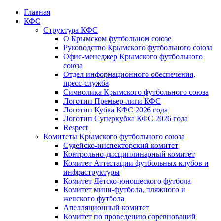
Главная
КФС
Структура КФС
О Крымском футбольном союзе
Руководство Крымского футбольного союза
Офис-менеджер Крымского футбольного
союза
Отдел информационного обеспечения,
пресс-служба
Символика Крымского футбольного союза
Логотип Премьер-лиги КФС
Логотип Кубка КФС 2026 года
Логотип Суперкубка КФС 2026 года
Respect
Комитеты Крымского футбольного союза
Судейско-инспекторский комитет
Контрольно-дисциплинарный комитет
Комитет Аттестации футбольных клубов и
инфраструктуры
Комитет Детско-юношеского футбола
Комитет мини-футбола, пляжного и
женского футбола
Апелляционный комитет
Комитет по проведению соревнований