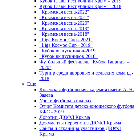
Кубок Главы Республики Крым – 2019
Кубок Главы Республики Крым – 2018
"Крымская весна-2022"
"Крымская весна-2021"
"Крымская весна-2020"
"Крымская весна-2019"
"Крымская весна-2018"
"Liga Космос Cup - 2021"
"Liga Космос Cup - 2019"
"Кубок выпускников-2019"
"Кубок выпускников-2018"
Футбольный фестиваль "Кубок Тавриды –
2020"
Турнир среди дворовых и сельских команд -
2018
Еще
Крымская футбольная академия имени А. Н.
Заяева
Уроки футбола в школах
Отчет Комитета детско-юношеского футбола
КФС - 2019
Логотип ДЮФЛ Крыма
Документы первенства ДЮФЛ Крыма
Сайты и страницы участников ДЮФЛ
Крыма