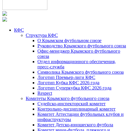
КФС
Структура КФС
О Крымском футбольном союзе
Руководство Крымского футбольного союза
Офис-менеджер Крымского футбольного
союза
Отдел информационного обеспечения,
пресс-служба
Символика Крымского футбольного союза
Логотип Премьер-лиги КФС
Логотип Кубка КФС 2026 года
Логотип Суперкубка КФС 2026 года
Respect
Комитеты Крымского футбольного союза
Судейско-инспекторский комитет
Контрольно-дисциплинарный комитет
Комитет Аттестации футбольных клубов и
инфраструктуры
Комитет Детско-юношеского футбола
Комитет мини-футбола, пляжного и