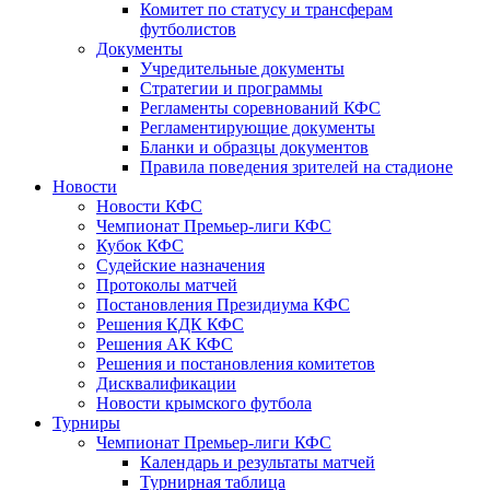
Комитет по статусу и трансферам
футболистов
Документы
Учредительные документы
Стратегии и программы
Регламенты соревнований КФС
Регламентирующие документы
Бланки и образцы документов
Правила поведения зрителей на стадионе
Новости
Новости КФС
Чемпионат Премьер-лиги КФС
Кубок КФС
Судейские назначения
Протоколы матчей
Постановления Президиума КФС
Решения КДК КФС
Решения АК КФС
Решения и постановления комитетов
Дисквалификации
Новости крымского футбола
Турниры
Чемпионат Премьер-лиги КФС
Календарь и результаты матчей
Турнирная таблица