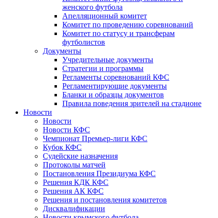
женского футбола
Апелляционный комитет
Комитет по проведению соревнований
Комитет по статусу и трансферам
футболистов
Документы
Учредительные документы
Стратегии и программы
Регламенты соревнований КФС
Регламентирующие документы
Бланки и образцы документов
Правила поведения зрителей на стадионе
Новости
Новости
Новости КФС
Чемпионат Премьер-лиги КФС
Кубок КФС
Судейские назначения
Протоколы матчей
Постановления Президиума КФС
Решения КДК КФС
Решения АК КФС
Решения и постановления комитетов
Дисквалификации
Новости крымского футбола