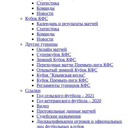
Статистика
Команды
Новости
Кубок КФС
Календарь и результаты матчей
Статистика
Команды
Новости
Другие турниры
Онлайн матчей
Суперкубок КФС
Зимний Кубок КФС
Переходные матчи Премьер-лиги КФС
Открытый зимний Кубок КФС
Кубок "Крымская весна"
Кубок Премьер-лиги КФС
Регламенты турниров КФС
Ссылки
Год сельского футбола – 2021
Год ветеранского футбола – 2020
Видео
Протокольные данные матчей
Судейские назначения
Дисквалификации игроков и официальных
лиц футбольных клубов