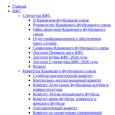
Главная
КФС
Структура КФС
О Крымском футбольном союзе
Руководство Крымского футбольного союза
Офис-менеджер Крымского футбольного
союза
Отдел информационного обеспечения,
пресс-служба
Символика Крымского футбольного союза
Логотип Премьер-лиги КФС
Логотип Кубка КФС 2026 года
Логотип Суперкубка КФС 2026 года
Respect
Комитеты Крымского футбольного союза
Судейско-инспекторский комитет
Контрольно-дисциплинарный комитет
Комитет Аттестации футбольных клубов и
инфраструктуры
Комитет Детско-юношеского футбола
Комитет мини-футбола, пляжного и
женского футбола
Апелляционный комитет
Комитет по проведению соревнований