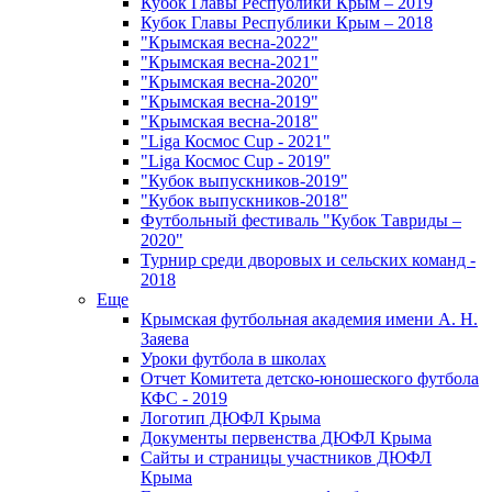
Кубок Главы Республики Крым – 2019
Кубок Главы Республики Крым – 2018
"Крымская весна-2022"
"Крымская весна-2021"
"Крымская весна-2020"
"Крымская весна-2019"
"Крымская весна-2018"
"Liga Космос Cup - 2021"
"Liga Космос Cup - 2019"
"Кубок выпускников-2019"
"Кубок выпускников-2018"
Футбольный фестиваль "Кубок Тавриды –
2020"
Турнир среди дворовых и сельских команд -
2018
Еще
Крымская футбольная академия имени А. Н.
Заяева
Уроки футбола в школах
Отчет Комитета детско-юношеского футбола
КФС - 2019
Логотип ДЮФЛ Крыма
Документы первенства ДЮФЛ Крыма
Сайты и страницы участников ДЮФЛ
Крыма