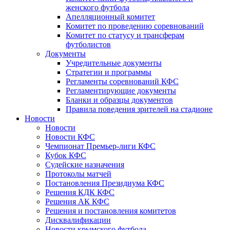
женского футбола
Апелляционный комитет
Комитет по проведению соревнований
Комитет по статусу и трансферам
футболистов
Документы
Учредительные документы
Стратегии и программы
Регламенты соревнований КФС
Регламентирующие документы
Бланки и образцы документов
Правила поведения зрителей на стадионе
Новости
Новости
Новости КФС
Чемпионат Премьер-лиги КФС
Кубок КФС
Судейские назначения
Протоколы матчей
Постановления Президиума КФС
Решения КДК КФС
Решения АК КФС
Решения и постановления комитетов
Дисквалификации
Новости крымского футбола