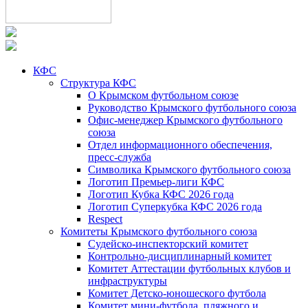
КФС
Структура КФС
О Крымском футбольном союзе
Руководство Крымского футбольного союза
Офис-менеджер Крымского футбольного
союза
Отдел информационного обеспечения,
пресс-служба
Символика Крымского футбольного союза
Логотип Премьер-лиги КФС
Логотип Кубка КФС 2026 года
Логотип Суперкубка КФС 2026 года
Respect
Комитеты Крымского футбольного союза
Судейско-инспекторский комитет
Контрольно-дисциплинарный комитет
Комитет Аттестации футбольных клубов и
инфраструктуры
Комитет Детско-юношеского футбола
Комитет мини-футбола, пляжного и