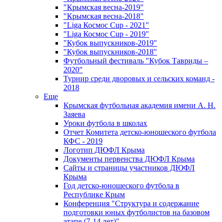
"Крымская весна-2019"
"Крымская весна-2018"
"Liga Космос Cup - 2021"
"Liga Космос Cup - 2019"
"Кубок выпускников-2019"
"Кубок выпускников-2018"
Футбольный фестиваль "Кубок Тавриды –
2020"
Турнир среди дворовых и сельских команд -
2018
Еще
Крымская футбольная академия имени А. Н.
Заяева
Уроки футбола в школах
Отчет Комитета детско-юношеского футбола
КФС - 2019
Логотип ДЮФЛ Крыма
Документы первенства ДЮФЛ Крыма
Сайты и страницы участников ДЮФЛ
Крыма
Год детско-юношеского футбола в
Республике Крым
Конференция "Структура и содержание
подготовки юных футболистов на базовом
этапе (7-14 лет)"