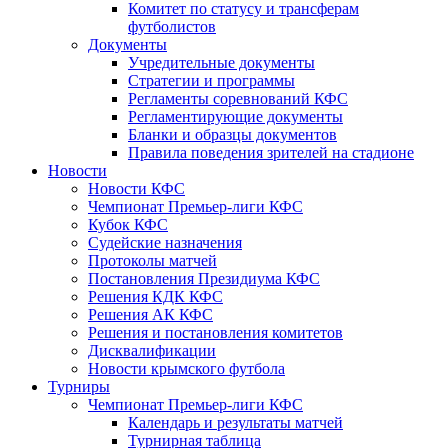
Комитет по статусу и трансферам
футболистов
Документы
Учредительные документы
Стратегии и программы
Регламенты соревнований КФС
Регламентирующие документы
Бланки и образцы документов
Правила поведения зрителей на стадионе
Новости
Новости КФС
Чемпионат Премьер-лиги КФС
Кубок КФС
Судейские назначения
Протоколы матчей
Постановления Президиума КФС
Решения КДК КФС
Решения АК КФС
Решения и постановления комитетов
Дисквалификации
Новости крымского футбола
Турниры
Чемпионат Премьер-лиги КФС
Календарь и результаты матчей
Турнирная таблица