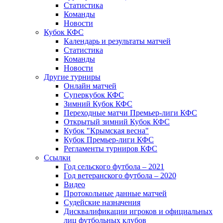
Статистика
Команды
Новости
Кубок КФС
Календарь и результаты матчей
Статистика
Команды
Новости
Другие турниры
Онлайн матчей
Суперкубок КФС
Зимний Кубок КФС
Переходные матчи Премьер-лиги КФС
Открытый зимний Кубок КФС
Кубок "Крымская весна"
Кубок Премьер-лиги КФС
Регламенты турниров КФС
Ссылки
Год сельского футбола – 2021
Год ветеранского футбола – 2020
Видео
Протокольные данные матчей
Судейские назначения
Дисквалификации игроков и официальных
лиц футбольных клубов