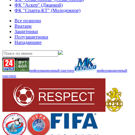
ФК "Аскер" (Джанкой)
ФК "Спарта-КТ" (Молодежное)
Все позиции
Вратари
Защитники
Полузащитники
Нападающие
информационный партнер
информационный
партнер