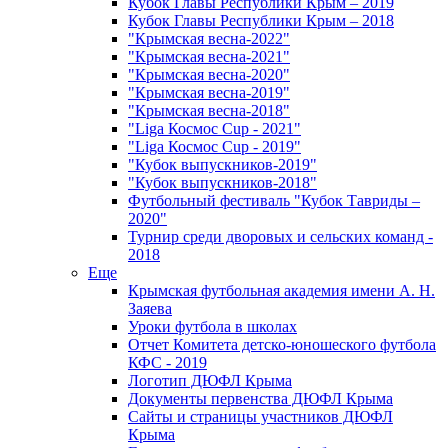
Кубок Главы Республики Крым – 2019
Кубок Главы Республики Крым – 2018
"Крымская весна-2022"
"Крымская весна-2021"
"Крымская весна-2020"
"Крымская весна-2019"
"Крымская весна-2018"
"Liga Космос Cup - 2021"
"Liga Космос Cup - 2019"
"Кубок выпускников-2019"
"Кубок выпускников-2018"
Футбольный фестиваль "Кубок Тавриды –
2020"
Турнир среди дворовых и сельских команд -
2018
Еще
Крымская футбольная академия имени А. Н.
Заяева
Уроки футбола в школах
Отчет Комитета детско-юношеского футбола
КФС - 2019
Логотип ДЮФЛ Крыма
Документы первенства ДЮФЛ Крыма
Сайты и страницы участников ДЮФЛ
Крыма