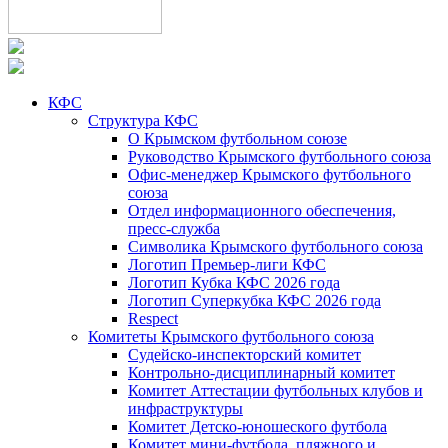
КФС
Структура КФС
О Крымском футбольном союзе
Руководство Крымского футбольного союза
Офис-менеджер Крымского футбольного
союза
Отдел информационного обеспечения,
пресс-служба
Символика Крымского футбольного союза
Логотип Премьер-лиги КФС
Логотип Кубка КФС 2026 года
Логотип Суперкубка КФС 2026 года
Respect
Комитеты Крымского футбольного союза
Судейско-инспекторский комитет
Контрольно-дисциплинарный комитет
Комитет Аттестации футбольных клубов и
инфраструктуры
Комитет Детско-юношеского футбола
Комитет мини-футбола, пляжного и