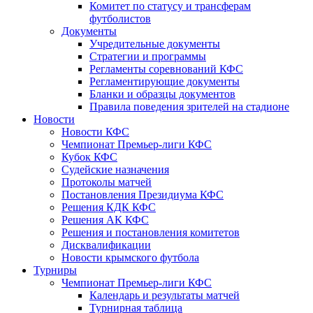
Комитет по статусу и трансферам
футболистов
Документы
Учредительные документы
Стратегии и программы
Регламенты соревнований КФС
Регламентирующие документы
Бланки и образцы документов
Правила поведения зрителей на стадионе
Новости
Новости КФС
Чемпионат Премьер-лиги КФС
Кубок КФС
Судейские назначения
Протоколы матчей
Постановления Президиума КФС
Решения КДК КФС
Решения АК КФС
Решения и постановления комитетов
Дисквалификации
Новости крымского футбола
Турниры
Чемпионат Премьер-лиги КФС
Календарь и результаты матчей
Турнирная таблица