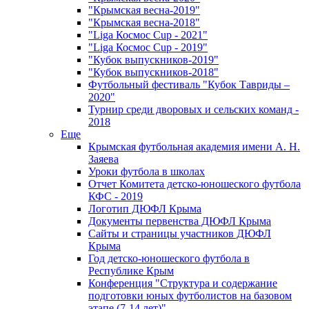
"Крымская весна-2019"
"Крымская весна-2018"
"Liga Космос Cup - 2021"
"Liga Космос Cup - 2019"
"Кубок выпускников-2019"
"Кубок выпускников-2018"
Футбольный фестиваль "Кубок Тавриды –
2020"
Турнир среди дворовых и сельских команд -
2018
Еще
Крымская футбольная академия имени А. Н.
Заяева
Уроки футбола в школах
Отчет Комитета детско-юношеского футбола
КФС - 2019
Логотип ДЮФЛ Крыма
Документы первенства ДЮФЛ Крыма
Сайты и страницы участников ДЮФЛ
Крыма
Год детско-юношеского футбола в
Республике Крым
Конференция "Структура и содержание
подготовки юных футболистов на базовом
этапе (7-14 лет)"