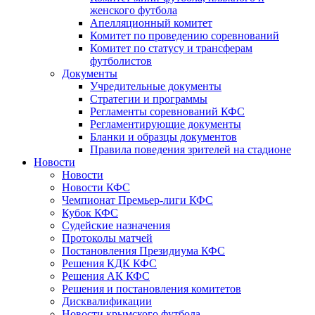
женского футбола
Апелляционный комитет
Комитет по проведению соревнований
Комитет по статусу и трансферам
футболистов
Документы
Учредительные документы
Стратегии и программы
Регламенты соревнований КФС
Регламентирующие документы
Бланки и образцы документов
Правила поведения зрителей на стадионе
Новости
Новости
Новости КФС
Чемпионат Премьер-лиги КФС
Кубок КФС
Судейские назначения
Протоколы матчей
Постановления Президиума КФС
Решения КДК КФС
Решения АК КФС
Решения и постановления комитетов
Дисквалификации
Новости крымского футбола