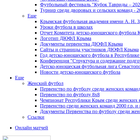
Футбольный фестиваль "Кубок Тавриды – 202
Турнир среди дворовых и сельских команд - 2
Еще
Крымская футбольная академия имени А. Н. З
Уроки футбола в школах
Отчет Комитета детско-юношеского футбола 
Логотип ДЮФЛ Крыма
Документы первенства ДЮФЛ Крыма
Сайты и страницы участников ДЮФЛ Крыма
Год детско-юношеского футбола в Республик
Конференция "Структура и содержание подгот
Детско-юношеская футбольная лига Севастоп
Новости детско-юношеского футбола
Еще
Женский футбол
Первенство по футболу среди женских команд
Первенство по футболу 8х8
Чемпионат Республики Крым среди женских 
Первенство среди женских команд 2000 г.р. и
Документы Первенства по футболу среди жен
Ссылки
Онлайн матчей