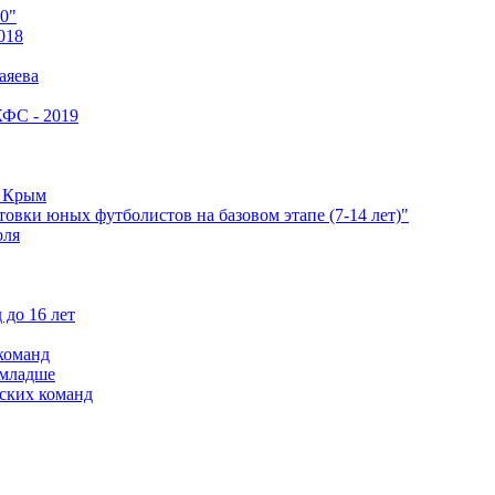
0"
018
аяева
КФС - 2019
е Крым
овки юных футболистов на базовом этапе (7-14 лет)"
оля
 до 16 лет
команд
 младше
ских команд