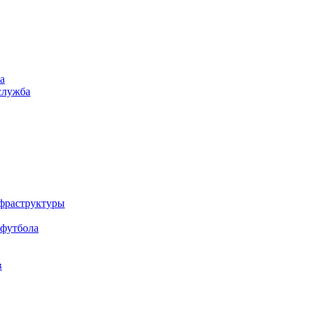
а
служба
нфраструктуры
 футбола
в