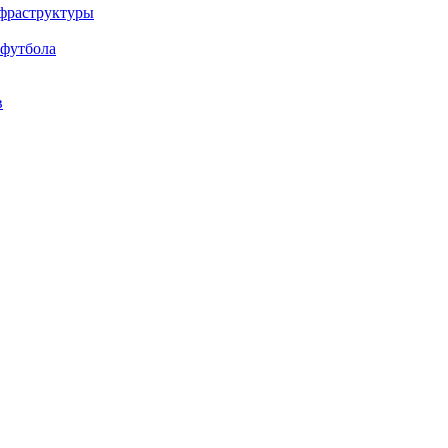
нфраструктуры
 футбола
в