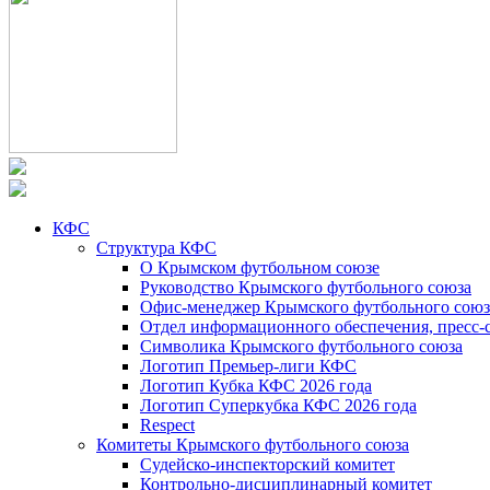
КФС
Структура КФС
О Крымском футбольном союзе
Руководство Крымского футбольного союза
Офис-менеджер Крымского футбольного союз
Отдел информационного обеспечения, пресс-
Символика Крымского футбольного союза
Логотип Премьер-лиги КФС
Логотип Кубка КФС 2026 года
Логотип Суперкубка КФС 2026 года
Respect
Комитеты Крымского футбольного союза
Судейско-инспекторский комитет
Контрольно-дисциплинарный комитет