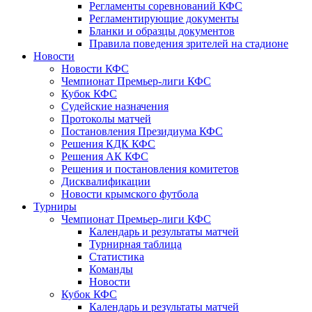
Регламенты соревнований КФС
Регламентирующие документы
Бланки и образцы документов
Правила поведения зрителей на стадионе
Новости
Новости КФС
Чемпионат Премьер-лиги КФС
Кубок КФС
Судейские назначения
Протоколы матчей
Постановления Президиума КФС
Решения КДК КФС
Решения АК КФС
Решения и постановления комитетов
Дисквалификации
Новости крымского футбола
Турниры
Чемпионат Премьер-лиги КФС
Календарь и результаты матчей
Турнирная таблица
Статистика
Команды
Новости
Кубок КФС
Календарь и результаты матчей