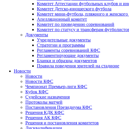
Комитет Аттестации футбольных клубов и и
Комитет Детско-юношеского футбола
Комитет мини-футбола, пляжного и женского
Апелляционный комитет
Комитет по проведению соревнований
Комитет по статусу и трансферам футболисто
Документы
Учредительные документы
Стратегии и программы
Регламенты соревнований КФС
Регламентирующие документы
Бланки и образцы документов
Правила поведения зрителей на стадионе
Новости
Новости
Новости КФС
Чемпионат Премьер-лиги КФС
Кубок КФС
Судейские назначения
Протоколы матчей
Постановления Президиума КФС
Решения КДК КФС
Решения АК КФС
Решения и постановления комитетов
Дисквалификации