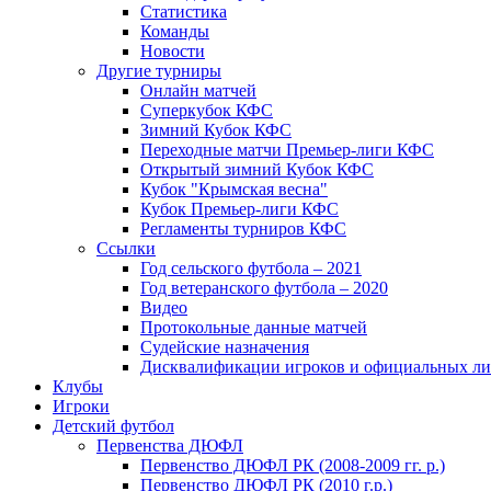
Статистика
Команды
Новости
Другие турниры
Онлайн матчей
Суперкубок КФС
Зимний Кубок КФС
Переходные матчи Премьер-лиги КФС
Открытый зимний Кубок КФС
Кубок "Крымская весна"
Кубок Премьер-лиги КФС
Регламенты турниров КФС
Ссылки
Год сельского футбола – 2021
Год ветеранского футбола – 2020
Видео
Протокольные данные матчей
Судейские назначения
Дисквалификации игроков и официальных ли
Клубы
Игроки
Детский футбол
Первенства ДЮФЛ
Первенство ДЮФЛ РК (2008-2009 гг. р.)
Первенство ДЮФЛ РК (2010 г.р.)