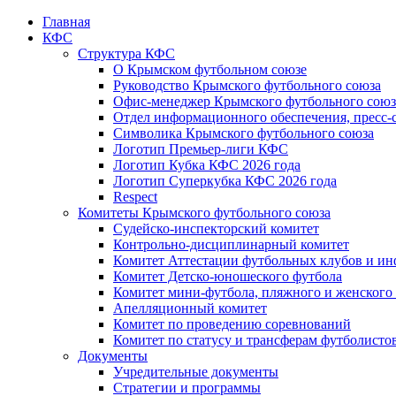
Главная
КФС
Структура КФС
О Крымском футбольном союзе
Руководство Крымского футбольного союза
Офис-менеджер Крымского футбольного союз
Отдел информационного обеспечения, пресс-
Символика Крымского футбольного союза
Логотип Премьер-лиги КФС
Логотип Кубка КФС 2026 года
Логотип Суперкубка КФС 2026 года
Respect
Комитеты Крымского футбольного союза
Судейско-инспекторский комитет
Контрольно-дисциплинарный комитет
Комитет Аттестации футбольных клубов и и
Комитет Детско-юношеского футбола
Комитет мини-футбола, пляжного и женского
Апелляционный комитет
Комитет по проведению соревнований
Комитет по статусу и трансферам футболисто
Документы
Учредительные документы
Стратегии и программы