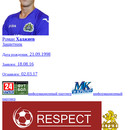
Роман
Хаджиев
Защитник
21.09.1998
Дата рождения:
18.08.16
Заявлен:
02.03.17
Отзаявлен:
информационный партнер
информационный
партнер