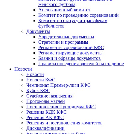
женского футбола
Апелляционный комитет
Комитет по проведению соревнований
Комитет по статусу и трансферам
футболистов
Документы
Учредительные документы
Стратегии и программы
Регламенты соревнований КФС
Регламентирующие документы
Бланки и образцы документов
Правила поведения зрителей на стадионе
Новости
Новости
Новости КФС
Чемпионат Премьер-лиги КФС
Кубок КФС
Судейские назначения
Протоколы матчей
Постановления Президиума КФС
Решения КДК КФС
Решения АК КФС
Решения и постановления комитетов
Дисквалификации
Новости крымского футбола