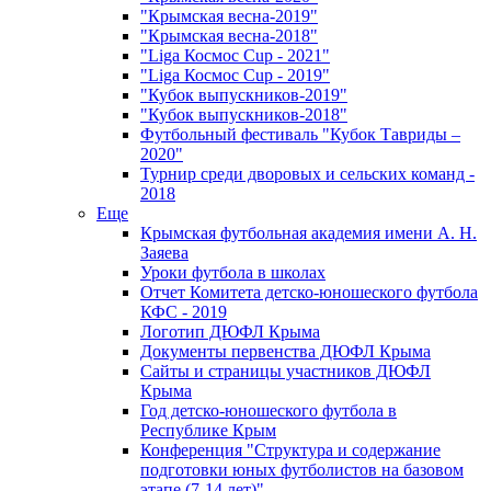
"Крымская весна-2019"
"Крымская весна-2018"
"Liga Космос Cup - 2021"
"Liga Космос Cup - 2019"
"Кубок выпускников-2019"
"Кубок выпускников-2018"
Футбольный фестиваль "Кубок Тавриды –
2020"
Турнир среди дворовых и сельских команд -
2018
Еще
Крымская футбольная академия имени А. Н.
Заяева
Уроки футбола в школах
Отчет Комитета детско-юношеского футбола
КФС - 2019
Логотип ДЮФЛ Крыма
Документы первенства ДЮФЛ Крыма
Сайты и страницы участников ДЮФЛ
Крыма
Год детско-юношеского футбола в
Республике Крым
Конференция "Структура и содержание
подготовки юных футболистов на базовом
этапе (7-14 лет)"