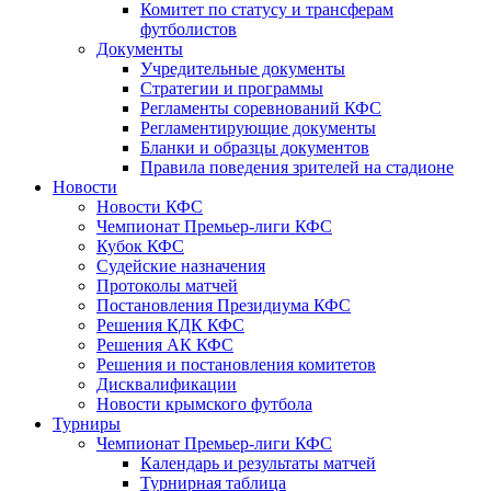
Комитет по статусу и трансферам
футболистов
Документы
Учредительные документы
Стратегии и программы
Регламенты соревнований КФС
Регламентирующие документы
Бланки и образцы документов
Правила поведения зрителей на стадионе
Новости
Новости КФС
Чемпионат Премьер-лиги КФС
Кубок КФС
Судейские назначения
Протоколы матчей
Постановления Президиума КФС
Решения КДК КФС
Решения АК КФС
Решения и постановления комитетов
Дисквалификации
Новости крымского футбола
Турниры
Чемпионат Премьер-лиги КФС
Календарь и результаты матчей
Турнирная таблица