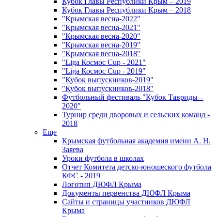
Кубок Главы Республики Крым – 2019
Кубок Главы Республики Крым – 2018
"Крымская весна-2022"
"Крымская весна-2021"
"Крымская весна-2020"
"Крымская весна-2019"
"Крымская весна-2018"
"Liga Космос Cup - 2021"
"Liga Космос Cup - 2019"
"Кубок выпускников-2019"
"Кубок выпускников-2018"
Футбольный фестиваль "Кубок Тавриды –
2020"
Турнир среди дворовых и сельских команд -
2018
Еще
Крымская футбольная академия имени А. Н.
Заяева
Уроки футбола в школах
Отчет Комитета детско-юношеского футбола
КФС - 2019
Логотип ДЮФЛ Крыма
Документы первенства ДЮФЛ Крыма
Сайты и страницы участников ДЮФЛ
Крыма