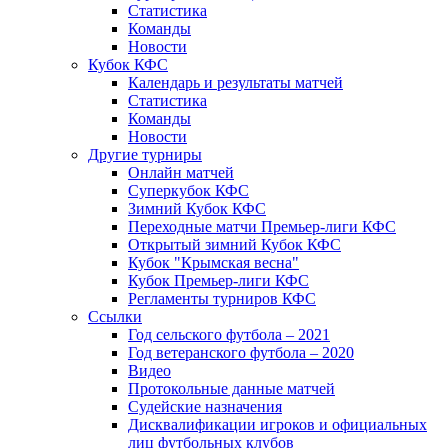
Статистика
Команды
Новости
Кубок КФС
Календарь и результаты матчей
Статистика
Команды
Новости
Другие турниры
Онлайн матчей
Суперкубок КФС
Зимний Кубок КФС
Переходные матчи Премьер-лиги КФС
Открытый зимний Кубок КФС
Кубок "Крымская весна"
Кубок Премьер-лиги КФС
Регламенты турниров КФС
Ссылки
Год сельского футбола – 2021
Год ветеранского футбола – 2020
Видео
Протокольные данные матчей
Судейские назначения
Дисквалификации игроков и официальных
лиц футбольных клубов