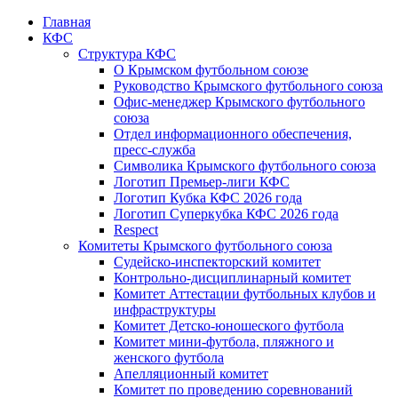
Главная
КФС
Структура КФС
О Крымском футбольном союзе
Руководство Крымского футбольного союза
Офис-менеджер Крымского футбольного
союза
Отдел информационного обеспечения,
пресс-служба
Символика Крымского футбольного союза
Логотип Премьер-лиги КФС
Логотип Кубка КФС 2026 года
Логотип Суперкубка КФС 2026 года
Respect
Комитеты Крымского футбольного союза
Судейско-инспекторский комитет
Контрольно-дисциплинарный комитет
Комитет Аттестации футбольных клубов и
инфраструктуры
Комитет Детско-юношеского футбола
Комитет мини-футбола, пляжного и
женского футбола
Апелляционный комитет
Комитет по проведению соревнований