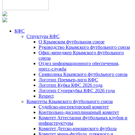
КФС
Структура КФС
О Крымском футбольном союзе
Руководство Крымского футбольного союза
Офис-менеджер Крымского футбольного
союза
Отдел информационного обеспечения,
пресс-служба
Символика Крымского футбольного союза
Логотип Премьер-лиги КФС
Логотип Кубка КФС 2026 года
Логотип Суперкубка КФС 2026 года
Respect
Комитеты Крымского футбольного союза
Судейско-инспекторский комитет
Контрольно-дисциплинарный комитет
Комитет Аттестации футбольных клубов и
инфраструктуры
Комитет Детско-юношеского футбола
Комитет мини-футбола, пляжного и