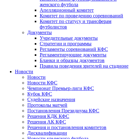
женского футбола
Апелляционный комитет
Комитет по проведению соревнований
Комитет по статусу и трансферам
футболистов
Документы
Учредительные документы
Стратегии и программы
Регламенты соревнований КФС
Регламентирующие документы
Бланки и образцы документов
Правила поведения зрителей на стадионе
Новости
Новости
Новости КФС
Чемпионат Премьер-лиги КФС
Кубок КФС
Судейские назначения
Протоколы матчей
Постановления Президиума КФС
Решения КДК КФС
Решения АК КФС
Решения и постановления комитетов
Дисквалификации
Новости крымского футбола