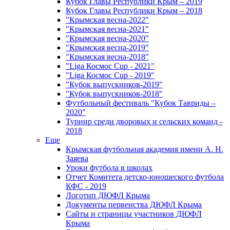
Кубок Главы Республики Крым – 2019
Кубок Главы Республики Крым – 2018
"Крымская весна-2022"
"Крымская весна-2021"
"Крымская весна-2020"
"Крымская весна-2019"
"Крымская весна-2018"
"Liga Космос Cup - 2021"
"Liga Космос Cup - 2019"
"Кубок выпускников-2019"
"Кубок выпускников-2018"
Футбольный фестиваль "Кубок Тавриды –
2020"
Турнир среди дворовых и сельских команд -
2018
Еще
Крымская футбольная академия имени А. Н.
Заяева
Уроки футбола в школах
Отчет Комитета детско-юношеского футбола
КФС - 2019
Логотип ДЮФЛ Крыма
Документы первенства ДЮФЛ Крыма
Сайты и страницы участников ДЮФЛ
Крыма