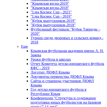
"Крымская весна-2019"
"Крымская весна-2018"
"Liga Космос Cup - 2021"
"Liga Космос Cup - 2019"
"Кубок выпускников-2019"
"Кубок выпускников-2018"
Футбольный фестиваль "Кубок Тавриды –
2020"
Турнир среди дворовых и сельских команд -
2018
Еще
Крымская футбольная академия имени А. Н.
Заяева
Уроки футбола в школах
Отчет Комитета детско-юношеского футбола
КФС - 2019
Логотип ДЮФЛ Крыма
Документы первенства ДЮФЛ Крыма
Сайты и страницы участников ДЮФЛ
Крыма
Год детско-юношеского футбола в
Республике Крым
Конференция "Структура и содержание
подготовки юных футболистов на базовом
этапе (7-14 лет)"