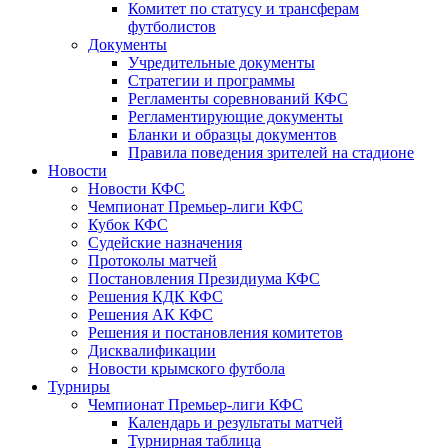
Комитет по статусу и трансферам
футболистов
Документы
Учредительные документы
Стратегии и программы
Регламенты соревнований КФС
Регламентирующие документы
Бланки и образцы документов
Правила поведения зрителей на стадионе
Новости
Новости КФС
Чемпионат Премьер-лиги КФС
Кубок КФС
Судейские назначения
Протоколы матчей
Постановления Президиума КФС
Решения КДК КФС
Решения АК КФС
Решения и постановления комитетов
Дисквалификации
Новости крымского футбола
Турниры
Чемпионат Премьер-лиги КФС
Календарь и результаты матчей
Турнирная таблица