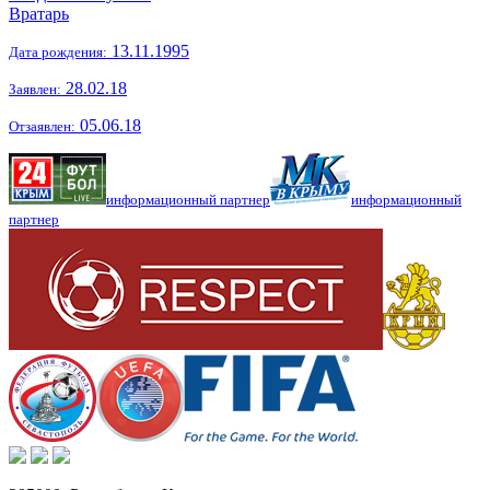
Вратарь
13.11.1995
Дата рождения:
28.02.18
Заявлен:
05.06.18
Отзаявлен:
информационный партнер
информационный
партнер