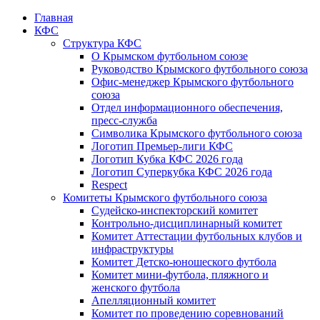
Главная
КФС
Структура КФС
О Крымском футбольном союзе
Руководство Крымского футбольного союза
Офис-менеджер Крымского футбольного
союза
Отдел информационного обеспечения,
пресс-служба
Символика Крымского футбольного союза
Логотип Премьер-лиги КФС
Логотип Кубка КФС 2026 года
Логотип Суперкубка КФС 2026 года
Respect
Комитеты Крымского футбольного союза
Судейско-инспекторский комитет
Контрольно-дисциплинарный комитет
Комитет Аттестации футбольных клубов и
инфраструктуры
Комитет Детско-юношеского футбола
Комитет мини-футбола, пляжного и
женского футбола
Апелляционный комитет
Комитет по проведению соревнований