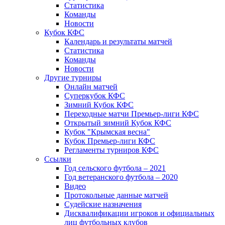
Статистика
Команды
Новости
Кубок КФС
Календарь и результаты матчей
Статистика
Команды
Новости
Другие турниры
Онлайн матчей
Суперкубок КФС
Зимний Кубок КФС
Переходные матчи Премьер-лиги КФС
Открытый зимний Кубок КФС
Кубок "Крымская весна"
Кубок Премьер-лиги КФС
Регламенты турниров КФС
Ссылки
Год сельского футбола – 2021
Год ветеранского футбола – 2020
Видео
Протокольные данные матчей
Судейские назначения
Дисквалификации игроков и официальных
лиц футбольных клубов