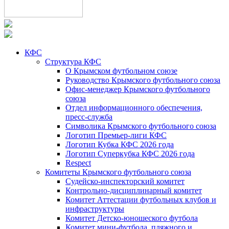
КФС
Структура КФС
О Крымском футбольном союзе
Руководство Крымского футбольного союза
Офис-менеджер Крымского футбольного
союза
Отдел информационного обеспечения,
пресс-служба
Символика Крымского футбольного союза
Логотип Премьер-лиги КФС
Логотип Кубка КФС 2026 года
Логотип Суперкубка КФС 2026 года
Respect
Комитеты Крымского футбольного союза
Судейско-инспекторский комитет
Контрольно-дисциплинарный комитет
Комитет Аттестации футбольных клубов и
инфраструктуры
Комитет Детско-юношеского футбола
Комитет мини-футбола, пляжного и